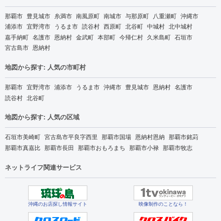
那覇市
豊見城市
糸満市
南風原町
南城市
与那原町
八重瀬町
沖縄市
浦添市
宜野湾市
うるま市
読谷村
西原町
北谷町
中城村
北中城村
嘉手納町
名護市
恩納村
金武町
本部町
今帰仁村
久米島町
石垣市
宮古島市
恩納村
地図から探す: 人気の市町村
那覇市
宜野湾市
浦添市
うるま市
沖縄市
豊見城市
恩納村
名護市
読谷村
北谷町
地図から探す: 人気の区域
石垣市美崎町
宮古島市平良字西里
那覇市国場
恩納村恩納
那覇市銘苅
那覇市真嘉比
那覇市長田
那覇市おもろまち
那覇市小禄
那覇市牧志
ネットライフ関連サービス
沖縄のお店探し情報サイト
映像制作のことなら！