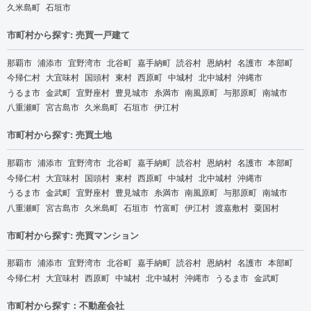
久米島町
石垣市
市町村から探す: 売買一戸建て
那覇市
浦添市
宜野湾市
北谷町
嘉手納町
読谷村
恩納村
名護市
本部町
今帰仁村
大宜味村
国頭村
東村
西原町
中城村
北中城村
沖縄市
うるま市
金武町
宜野座村
豊見城市
糸満市
南風原町
与那原町
南城市
八重瀬町
宮古島市
久米島町
石垣市
伊江村
市町村から探す: 売買土地
那覇市
浦添市
宜野湾市
北谷町
嘉手納町
読谷村
恩納村
名護市
本部町
今帰仁村
大宜味村
国頭村
東村
西原町
中城村
北中城村
沖縄市
うるま市
金武町
宜野座村
豊見城市
糸満市
南風原町
与那原町
南城市
八重瀬町
宮古島市
久米島町
石垣市
竹富町
伊江村
渡嘉敷村
粟国村
市町村から探す: 売買マンション
那覇市
浦添市
宜野湾市
北谷町
嘉手納町
読谷村
恩納村
名護市
本部町
今帰仁村
大宜味村
西原町
中城村
北中城村
沖縄市
うるま市
金武町
市町村から探す：不動産会社