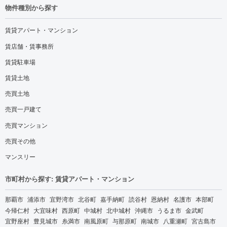
物件種別から探す
賃貸アパート・マンション
賃店舗・賃事務所
賃貸駐車場
賃貸土地
売買土地
売買一戸建て
売買マンション
売買その他
マンスリー
市町村から探す: 賃貸アパート・マンション
那覇市
浦添市
宜野湾市
北谷町
嘉手納町
読谷村
恩納村
名護市
本部町
今帰仁村
大宜味村
西原町
中城村
北中城村
沖縄市
うるま市
金武町
宜野座村
豊見城市
糸満市
南風原町
与那原町
南城市
八重瀬町
宮古島市