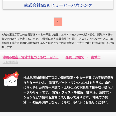
株式会社GSK じょーとーハウジング
1
南城市玉城字百名の売買新築・中古一戸建て情報。エリア・モノレール駅・価格・間取り・築年
数などの条件を指定することで、ご希望に合う売買物件をお探しできます。うちなーらいふでは
南城市玉城字百名周辺の情報からあなたにピッタリの売買新築・中古一戸建て(一軒家)探しをご提
案します。
沖縄不動産・賃貸情報のうちなーらいふ
売買一戸建て
南城市
玉城字百名
沖縄県南城市玉城字百名の売買新築・中古一戸建ての不動産情報
うちなーらいふ。 賃貸アパート・マンションはもちろん、条件
にマッチした売買一戸建て・土地などの不動産情報を取り扱うポ
ータルサイトです。 賃貸オフィス・事務所、駐車場、売買マン
ションなどの情報も豊富に取り扱っております。 沖縄での賃
貸・不動産をお探しなら、うちなーらいふにお任せください。