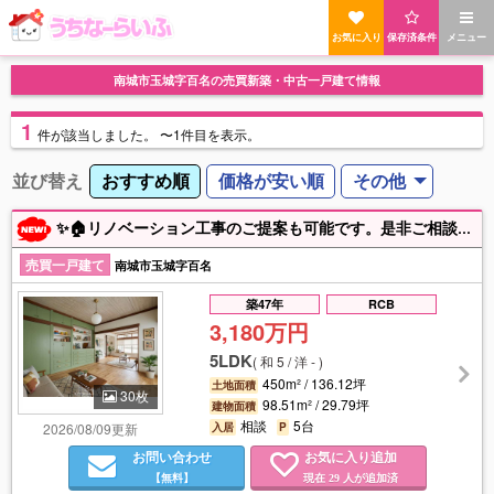
お気に入り
保存済条件
メニュー
南城市玉城字百名の売買新築・中古一戸建て情報
1
件
が該当しました。
〜1件目を表示。
並び替え
おすすめ順
価格が安い順
その他
✨🏠リノベーション工事のご提案も可能です。是非ご相談下さい！？ ✨住んで良し！貸して良し！事業用としての検討も良しの今話題の南城市玉城百名です😲😲 ✨旅館業取得可能エリアにつき簡易宿泊所又は民泊にて利用も相談可能ですよ～🏢 ✨沖縄そば屋さんやカフェ等、室内リノベで用途は色々検討が出来ちゃいます♪♪ ✨土地が広々してるので庭でガーデニングや小さな畑等、家庭菜園も出来ちゃいます！？🥬🍅🥒🥕🥔✨是非ご覧下さい！
売買一戸建て
南城市玉城字百名
築47年
RCB
3,180万円
5LDK
(
和 5 / 洋 -
)
450m² / 136.12坪
土地面積
30枚
98.51m² / 29.79坪
建物面積
相談
5台
2026/08/09更新
入居
P
お問い合わせ
お気に入り追加
【無料】
現在
人が追加済
29