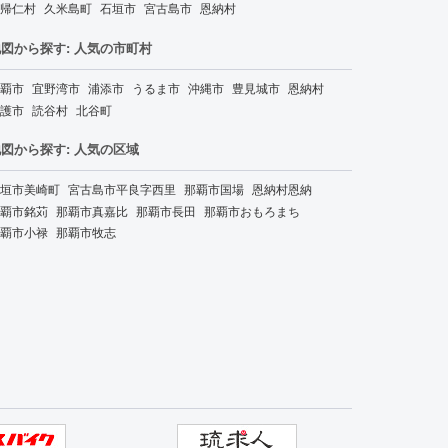
帰仁村
久米島町
石垣市
宮古島市
恩納村
図から探す: 人気の市町村
覇市
宜野湾市
浦添市
うるま市
沖縄市
豊見城市
恩納村
護市
読谷村
北谷町
図から探す: 人気の区域
垣市美崎町
宮古島市平良字西里
那覇市国場
恩納村恩納
覇市銘苅
那覇市真嘉比
那覇市長田
那覇市おもろまち
覇市小禄
那覇市牧志