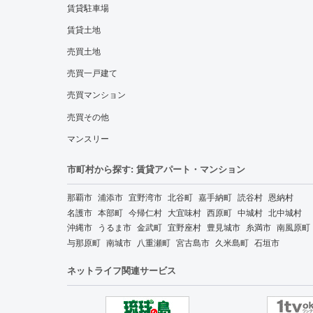
賃貸駐車場
賃貸土地
売買土地
売買一戸建て
売買マンション
売買その他
マンスリー
市町村から探す: 賃貸アパート・マンション
那覇市
浦添市
宜野湾市
北谷町
嘉手納町
読谷村
恩納村
名護市
本部町
今帰仁村
大宜味村
西原町
中城村
北中城村
沖縄市
うるま市
金武町
宜野座村
豊見城市
糸満市
南風原町
与那原町
南城市
八重瀬町
宮古島市
久米島町
石垣市
ネットライフ関連サービス