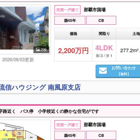
那覇市国場
売買一戸建て
築45年
CB
価格
間取り
土地
4LDK
2,200万円
2枚
277.2m² 
和 3 / 洋 1
2026/08/03更新
お問い合わせ
【無料】
)琉信ハウジング 南風原支店
字路近く バス停 小学校近くの静かな住宅がです
那覇市国場
売買一戸建て
築45年
CB