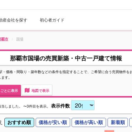
動産会社を探す
初心者ガイド
那覇市
国場
那覇市国場の売買新築・中古一戸建て情報
駅・価格・間取り・築年数などの条件を指定することで、ご希望に合う売買物件を
します。
ごとに表示
地図で表示
表示件数
該当しました。
〜3件目を表示。
え
おすすめ順
価格が安い順
価格が高い順
新着順