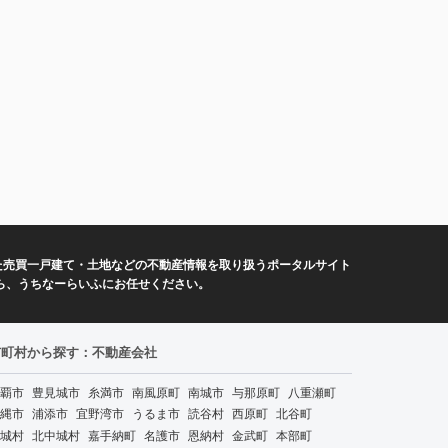
た売買一戸建て・土地などの不動産情報を取り扱うポータルサイト
ら、うちなーらいふにお任せください。
市町村から探す：不動産会社
覇市
豊見城市
糸満市
南風原町
南城市
与那原町
八重瀬町
縄市
浦添市
宜野湾市
うるま市
読谷村
西原町
北谷町
城村
北中城村
嘉手納町
名護市
恩納村
金武町
本部町