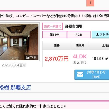
1
那覇市国場
売買一戸建て
ストリ
築54年
RCB
価格
間取り
土地
4LDK
2,370万円
29枚
181.58m²
和 2 / 洋 2
2026/08/04更新
お問い合わせ
【無料】
)松樹 那覇支店
こくば近くに隠れ家的な一軒家出ましたょ♪