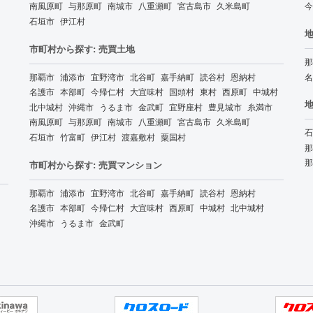
南風原町
与那原町
南城市
八重瀬町
宮古島市
久米島町
今
石垣市
伊江村
地
市町村から探す: 売買土地
那
那覇市
浦添市
宜野湾市
北谷町
嘉手納町
読谷村
恩納村
名
名護市
本部町
今帰仁村
大宜味村
国頭村
東村
西原町
中城村
地
北中城村
沖縄市
うるま市
金武町
宜野座村
豊見城市
糸満市
南風原町
与那原町
南城市
八重瀬町
宮古島市
久米島町
石
石垣市
竹富町
伊江村
渡嘉敷村
粟国村
那
那
市町村から探す: 売買マンション
那覇市
浦添市
宜野湾市
北谷町
嘉手納町
読谷村
恩納村
名護市
本部町
今帰仁村
大宜味村
西原町
中城村
北中城村
沖縄市
うるま市
金武町