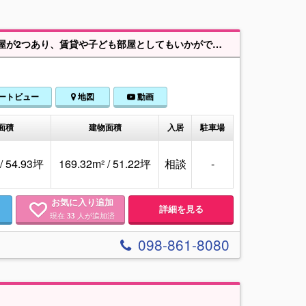
病院や小中学校、コンビニ・スーパーなどが徒歩10分圏内！！2階には3Kの部屋が2つあり、賃貸や子ども部屋としてもいかがでしょうか♪
ートビュー
地図
動画
面積
建物面積
入居
駐車場
 / 54.93坪
169.32m² / 51.22坪
相談
-
お気に入り追加
詳細を見る
現在
人が追加済
33
098-861-8080