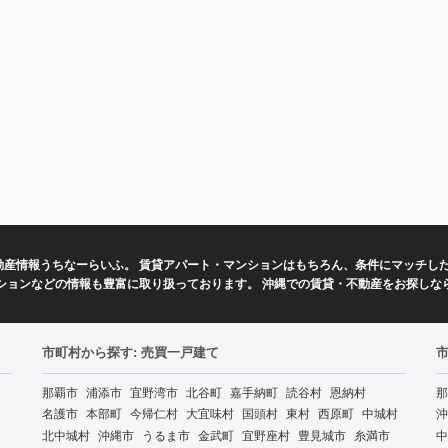
動産情報うちなーらいふ。 賃貸アパート・マンションはもちろん、条件にマッチし
ションなどの情報も豊富に取り扱っております。 沖縄での賃貸・不動産をお探しな
市町村から探す: 売買一戸建て
那覇市
浦添市
宜野湾市
北谷町
嘉手納町
読谷村
恩納村
那
名護市
本部町
今帰仁村
大宜味村
国頭村
東村
西原町
中城村
沖
北中城村
沖縄市
うるま市
金武町
宜野座村
豊見城市
糸満市
中