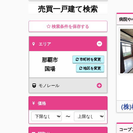
売買一戸建て検索
検索条件を保存する
エリア
那覇市
市町村を変更
国場
地区を変更
モノレール
価格
(株
〜
コープ