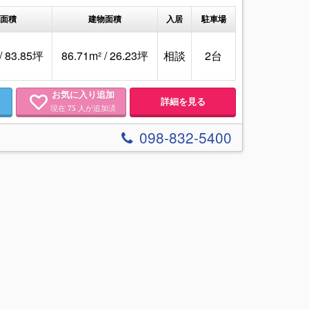
面積
建物面積
入居
駐車場
/ 83.85坪
86.71m² / 26.23坪
相談
2台
お気に入り追加
詳細を見る
現在
人が追加済
75
098-832-5400