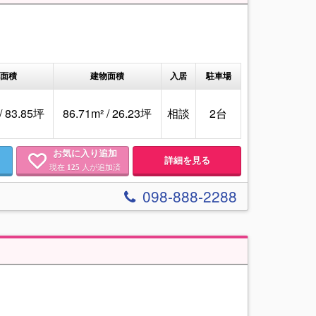
面積
建物面積
入居
駐車場
/ 83.85坪
86.71m² / 26.23坪
相談
2台
お気に入り追加
詳細を見る
現在
人が追加済
125
098-888-2288