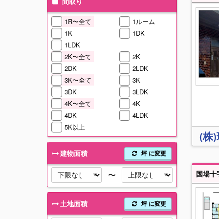
間取り
1R〜全て
1ルーム
1K
1DK
1LDK
2K〜全て
2K
2DK
2LDK
3K〜全て
3K
3DK
3LDK
4K〜全て
4K
4DK
4LDK
5K以上
(株
建物面積
坪 に変更
国場十
〜
土地面積
坪 に変更