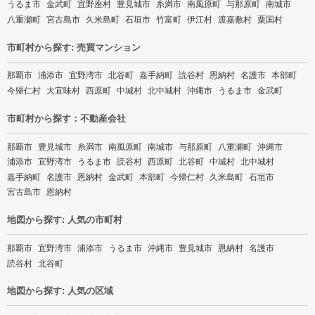
うるま市
金武町
宜野座村
豊見城市
糸満市
南風原町
与那原町
南城市
八重瀬町
宮古島市
久米島町
石垣市
竹富町
伊江村
渡嘉敷村
粟国村
市町村から探す: 売買マンション
那覇市
浦添市
宜野湾市
北谷町
嘉手納町
読谷村
恩納村
名護市
本部町
今帰仁村
大宜味村
西原町
中城村
北中城村
沖縄市
うるま市
金武町
市町村から探す：不動産会社
那覇市
豊見城市
糸満市
南風原町
南城市
与那原町
八重瀬町
沖縄市
浦添市
宜野湾市
うるま市
読谷村
西原町
北谷町
中城村
北中城村
嘉手納町
名護市
恩納村
金武町
本部町
今帰仁村
久米島町
石垣市
宮古島市
恩納村
地図から探す: 人気の市町村
那覇市
宜野湾市
浦添市
うるま市
沖縄市
豊見城市
恩納村
名護市
読谷村
北谷町
地図から探す: 人気の区域