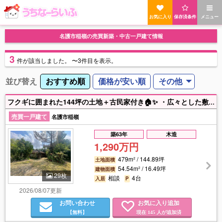
お気に入り
保存済条件
メニュー
名護市稲嶺の売買新築・中古一戸建て情報
3
件
が該当しました。
〜3件目を表示。
並び替え
おすすめ順
価格が安い順
その他
フクギに囲まれた144坪の土地＋古民家付き🏠✨ ・広々とした敷地・古民家再生も建替えも可能 ・お好みのスタイルで活用できる魅力ある物件です・真喜屋小学校まで徒歩6分・国道58号線まで車で約1分♪ 1480万円➡1290万円価格変更してます！この機会にぜひお問合せお待ちしております！！
売買一戸建て
名護市稲嶺
築63年
木造
1,290万円
479m² / 144.89坪
土地面積
54.54m² / 16.49坪
建物面積
29枚
相談
4台
入居
P
2026/08/07更新
お問い合わせ
お気に入り追加
【無料】
現在
人が追加済
145