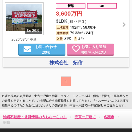
新築
CB
3,600万円
3LDK
(
和 - / 洋 3
)
192m² / 58.08坪
土地面積
26枚
79.33m² / 24坪
建物面積
相談
2台
2026/08/04更新
入居
P
お問い合わせ
お気に入り追加
【無料】
現在
人が追加済
80
株式会社 拓信
1
名護市稲嶺の売買新築・中古一戸建て情報。エリア・モノレール駅・価格・間取り・築年数など
の条件を指定することで、ご希望に合う売買物件をお探しできます。うちなーらいふでは名護市
稲嶺周辺の情報からあなたにピッタリの売買新築・中古一戸建て(一軒家)探しをご提案します。
沖縄不動産・賃貸情報のうちなーらいふ
売買一戸建て
名護市
稲嶺