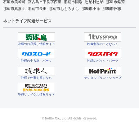
石垣市美崎町
宮古島市平良字西里
那覇市国場
恩納村恩納
那覇市銘苅
那覇市真嘉比
那覇市長田
那覇市おもろまち
那覇市小禄
那覇市牧志
ネットライフ関連サービス
沖縄のお店探し情報サイト
映像制作のことなら！
沖縄の中古車・パーツ
沖縄のバイク・パーツ
沖縄で仕事を探すなら
デジタルプリントショップ
沖縄リサイクル情報サイト
© Netlife Co., Ltd. All Rights Reserved.