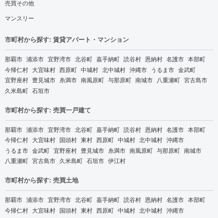
売買その他
マンスリー
市町村から探す: 賃貸アパート・マンション
那覇市
浦添市
宜野湾市
北谷町
嘉手納町
読谷村
恩納村
名護市
本部町
今帰仁村
大宜味村
西原町
中城村
北中城村
沖縄市
うるま市
金武町
宜野座村
豊見城市
糸満市
南風原町
与那原町
南城市
八重瀬町
宮古島市
久米島町
石垣市
市町村から探す: 売買一戸建て
那覇市
浦添市
宜野湾市
北谷町
嘉手納町
読谷村
恩納村
名護市
本部町
今帰仁村
大宜味村
国頭村
東村
西原町
中城村
北中城村
沖縄市
うるま市
金武町
宜野座村
豊見城市
糸満市
南風原町
与那原町
南城市
八重瀬町
宮古島市
久米島町
石垣市
伊江村
市町村から探す: 売買土地
那覇市
浦添市
宜野湾市
北谷町
嘉手納町
読谷村
恩納村
名護市
本部町
今帰仁村
大宜味村
国頭村
東村
西原町
中城村
北中城村
沖縄市