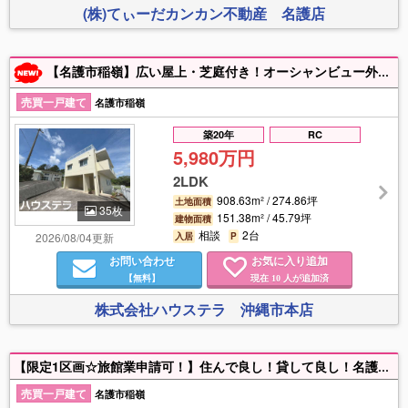
(株)てぃーだカンカン不動産 名護店
【名護市稲嶺】広い屋上・芝庭付き！オーシャンビュー外人住宅が出ました！ 居住中のため、内覧は事前予約になります。 携銀行相談できます。付近物件もお探しの方は是非ハウステラまでご連絡ください♪
売買一戸建て
名護市稲嶺
築20年
RC
5,980万円
2LDK
908.63m² / 274.86坪
土地面積
35枚
151.38m² / 45.79坪
建物面積
相談
2台
2026/08/04更新
入居
P
お問い合わせ
お気に入り追加
【無料】
現在
人が追加済
10
株式会社ハウステラ 沖縄市本店
【限定1区画☆旅館業申請可！】住んで良し！貸して良し！名護市稲嶺・注文住宅受付開始！閑静な住宅地。国道58号線まで450ｍ。 ジャングリアや、屋我地島まで車で15分以内！お気軽にお問い合わせください(^^♪
売買一戸建て
名護市稲嶺