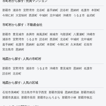
市町村から探す: 売買マンション
那覇市
浦添市
宜野湾市
北谷町
嘉手納町
読谷村
恩納村
名護市
本部町
今帰仁村
大宜味村
西原町
中城村
北中城村
沖縄市
うるま市
金武町
市町村から探す：不動産会社
那覇市
豊見城市
糸満市
南風原町
南城市
与那原町
八重瀬町
沖縄市
浦添市
宜野湾市
うるま市
読谷村
西原町
北谷町
中城村
北中城村
嘉手納町
名護市
恩納村
金武町
本部町
今帰仁村
久米島町
石垣市
宮古島市
恩納村
地図から探す: 人気の市町村
那覇市
宜野湾市
浦添市
うるま市
沖縄市
豊見城市
恩納村
名護市
読谷村
北谷町
地図から探す: 人気の区域
石垣市美崎町
宮古島市平良字西里
那覇市国場
恩納村恩納
那覇市銘苅
那覇市真嘉比
那覇市長田
那覇市おもろまち
那覇市小禄
那覇市牧志