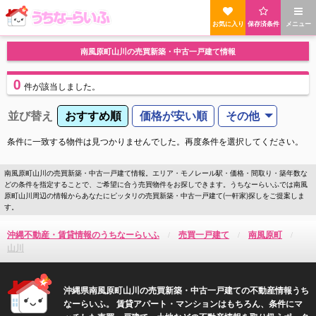
お気に入り
保存済条件
メニュー
南風原町山川の売買新築・中古一戸建て情報
0
件
が該当しました。
並び替え
おすすめ順
価格が安い順
その他
条件に一致する物件は見つかりませんでした。再度条件を選択してください。
南風原町山川の売買新築・中古一戸建て情報。エリア・モノレール駅・価格・間取り・築年数な
どの条件を指定することで、ご希望に合う売買物件をお探しできます。うちなーらいふでは南風
原町山川周辺の情報からあなたにピッタリの売買新築・中古一戸建て(一軒家)探しをご提案しま
す。
沖縄不動産・賃貸情報のうちなーらいふ
売買一戸建て
南風原町
山川
沖縄県南風原町山川の売買新築・中古一戸建ての不動産情報うち
なーらいふ。 賃貸アパート・マンションはもちろん、条件にマ