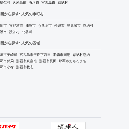
帰仁村
久米島町
石垣市
宮古島市
恩納村
図から探す: 人気の市町村
覇市
宜野湾市
浦添市
うるま市
沖縄市
豊見城市
恩納村
護市
読谷村
北谷町
図から探す: 人気の区域
垣市美崎町
宮古島市平良字西里
那覇市国場
恩納村恩納
覇市銘苅
那覇市真嘉比
那覇市長田
那覇市おもろまち
覇市小禄
那覇市牧志