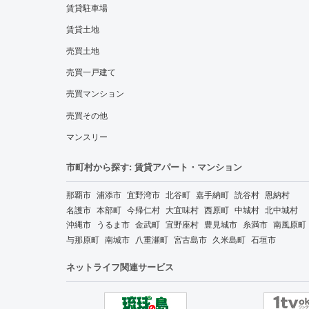
賃貸駐車場
賃貸土地
売買土地
売買一戸建て
売買マンション
売買その他
マンスリー
市町村から探す: 賃貸アパート・マンション
那覇市
浦添市
宜野湾市
北谷町
嘉手納町
読谷村
恩納村
名護市
本部町
今帰仁村
大宜味村
西原町
中城村
北中城村
沖縄市
うるま市
金武町
宜野座村
豊見城市
糸満市
南風原町
与那原町
南城市
八重瀬町
宮古島市
久米島町
石垣市
ネットライフ関連サービス