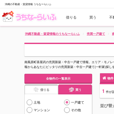
沖縄の不動産・賃貸情報 うちなーらいふ
借りる
買う
不
沖縄不動産・賃貸情報のうちなーらいふ
売買一戸建て
南風原町喜屋武の売買新築・中古一戸建て情報。エリア・モノレ
報からあなたにピッタリの売買新築・中古一戸建て(一軒家)探し
物件
全物件の一覧表示
借りる
買う
1
件
が
土地
一戸建て
並び替
マンション
その他