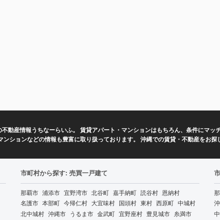
の不動産情報うちなーらいふ。 賃貸アパート・マンションはもちろん、条件にマッ
マンションなどの情報も豊富に取り扱っております。 沖縄での賃貸・不動産をお探
市町村から探す: 売買一戸建て
那覇市
浦添市
宜野湾市
北谷町
嘉手納町
読谷村
恩納村
那
名護市
本部町
今帰仁村
大宜味村
国頭村
東村
西原町
中城村
沖
北中城村
沖縄市
うるま市
金武町
宜野座村
豊見城市
糸満市
中