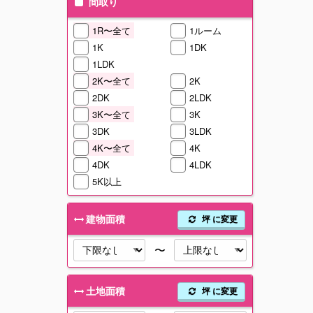
間取り
1R〜全て
1ルーム
1K
1DK
1LDK
2K〜全て
2K
2DK
2LDK
3K〜全て
3K
3DK
3LDK
4K〜全て
4K
4DK
4LDK
5K以上
建物面積
坪 に変更
〜
土地面積
坪 に変更