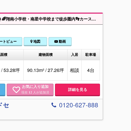
≪南風原町喜屋武 築浅中古戸建≫おしゃれで綺麗なお家✨使い方色々♪中庭付き🌈翔南小学校・南星中学校まで徒歩圏内👣カースペース4台🚙イオン南風原車6分🏬内覧予約受付中です！お気軽にお問合せください😊
ートビュー
地図
動画
地面積
建物面積
入居
駐車場
 / 53.28坪
90.13m² / 27.26坪
相談
4台
お気に入り追加
詳細を見る
現在
人が追加済
12
0120-627-888
ドセ