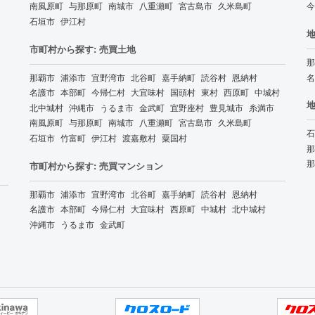
南風原町
与那原町
南城市
八重瀬町
宮古島市
久米島町
今
石垣市
伊江村
地
市町村から探す: 売買土地
那
那覇市
浦添市
宜野湾市
北谷町
嘉手納町
読谷村
恩納村
名
名護市
本部町
今帰仁村
大宜味村
国頭村
東村
西原町
中城村
地
北中城村
沖縄市
うるま市
金武町
宜野座村
豊見城市
糸満市
南風原町
与那原町
南城市
八重瀬町
宮古島市
久米島町
石
石垣市
竹富町
伊江村
渡嘉敷村
粟国村
那
那
市町村から探す: 売買マンション
那覇市
浦添市
宜野湾市
北谷町
嘉手納町
読谷村
恩納村
名護市
本部町
今帰仁村
大宜味村
西原町
中城村
北中城村
沖縄市
うるま市
金武町