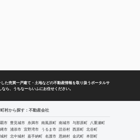
チした売買一戸建て・土地などの不動産情報を取り扱うポータルサ
しなら、うちなーらいふにお任せください。
市町村から探す：不動産会社
覇市
豊見城市
糸満市
南風原町
南城市
与那原町
八重瀬町
縄市
浦添市
宜野湾市
うるま市
読谷村
西原町
北谷町
城村
北中城村
嘉手納町
名護市
恩納村
金武町
本部町