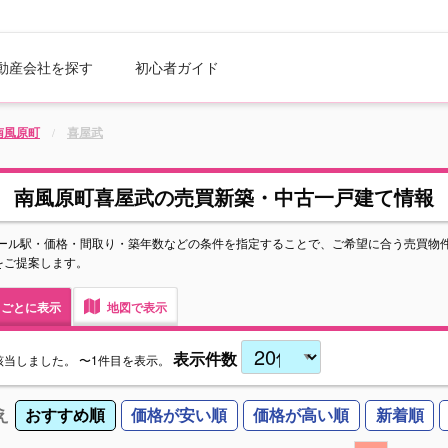
動産会社を探す
初心者ガイド
南風原町
喜屋武
南風原町喜屋武の売買新築・中古一戸建て情報
ール駅・価格・間取り・築年数などの条件を指定することで、ご希望に合う売買物
をご提案します。
ごとに表示
地図で表示
表示件数
該当しました。
〜1件目を表示。
え
おすすめ順
価格が安い順
価格が高い順
新着順