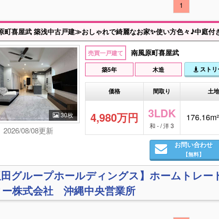
1
南風原町喜屋武
売買一戸建て
ストリ
築5年
木造
価格
間取り
土
3LDK
4,980万円
30枚
176.16m²
和 - / 洋 3
2026/08/08更新
お問い合わせ
【無料】
飯田グループホールディングス】ホームトレー
ター株式会社 沖縄中央営業所