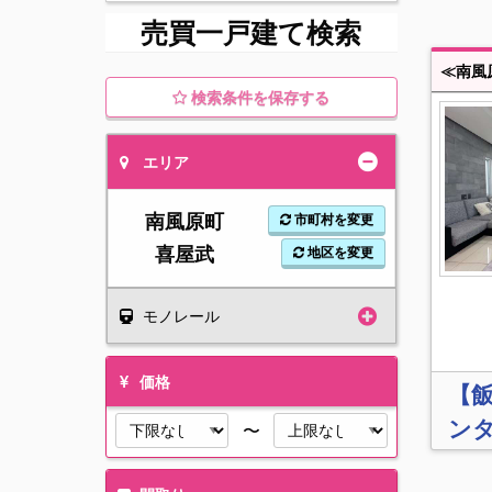
売買一戸建て検索
検索条件を保存する
エリア
南風原町
市町村を変更
喜屋武
地区を変更
モノレール
価格
【
ン
〜