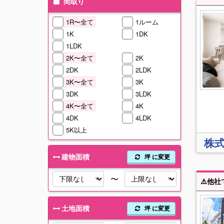
間取り
1R〜全て
1ルーム
1K
1DK
1LDK
2K〜全て
2K
2DK
2LDK
3K〜全て
3K
3DK
3LDK
4K〜全て
4K
4DK
4LDK
5K以上
株
建物面積
坪 に変更
〜
土地面積
坪 に変更