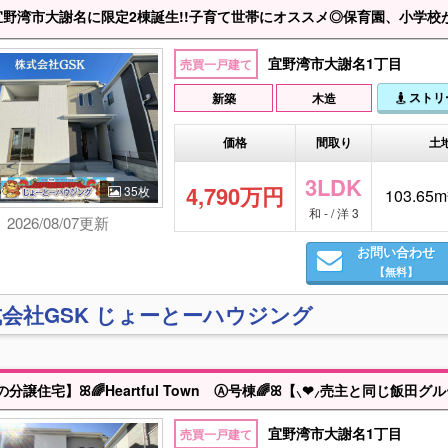
湾市大謝名に限定2棟誕生!!子育て世帯にオススメ◎保育園、小学校が徒歩10分圏内! 家具家電、お引越し等の費用も含めてご相談いただけます！住宅ローンの事前審査からご
宜野湾市大謝名1丁目
売買一戸建て
ストリ
新築
木造
価格
間取り
土
3LDK
4,790万円
35枚
103.65m
和 - / 洋 3
2026/08/07更新
お問い合わせ
【無料】
会社GSK じょーとーハウジング
宜野湾市大謝名1丁目
売買一戸建て