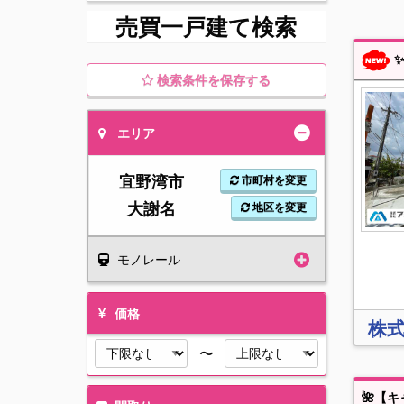
売買一戸建て検索
✨当社限
検索条件を保存する
エリア
宜野湾市
市町村を変更
大謝名
地区を変更
モノレール
価格
株
〜