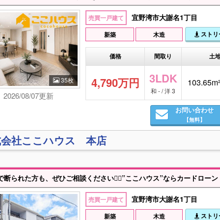
宜野湾市大謝名1丁目
売買一戸建て
ストリ
新築
木造
価格
間取り
土
3LDK
4,790万円
35枚
103.65m²
和 - / 洋 3
2026/08/07更新
お問い合わせ
【無料】
式会社ここハウス 本店
宜野湾市大謝名1丁目
売買一戸建て
ストリ
新築
木造