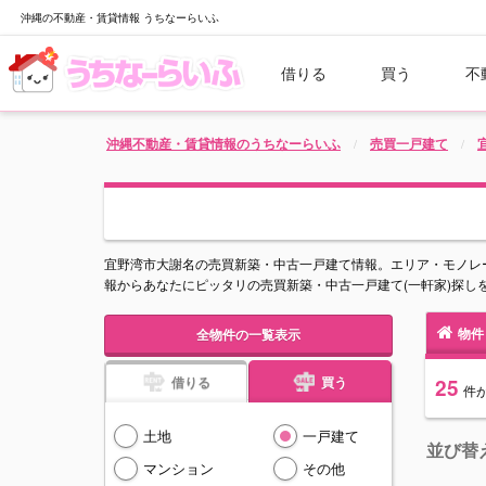
沖縄の不動産・賃貸情報 うちなーらいふ
借りる
買う
不
沖縄不動産・賃貸情報のうちなーらいふ
売買一戸建て
宜野湾市大謝名の売買新築・中古一戸建て情報。エリア・モノレ
報からあなたにピッタリの売買新築・中古一戸建て(一軒家)探し
物件
全物件の一覧表示
借りる
買う
25
件
土地
一戸建て
並び替
マンション
その他