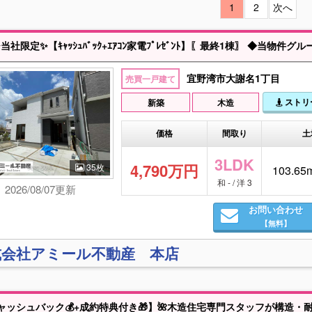
1
2
次へ
定✨【ｷｬｯｼｭﾊﾞｯｸ+ｴｱｺﾝ家電ﾌﾟﾚｾﾞﾝﾄ】〖最終1棟〗 ◆当物件グループ会社出身である営業担当が最もお得な購入方法、建物に関する相談、住宅ローン等の不安事について親身に対応いたします😊 〇土日,祝もいつでも見学できます 〇家具家電も住宅ローンに組込み可 〇住宅ローン審査だ
宜野湾市大謝名1丁目
売買一戸建て
ストリ
新築
木造
価格
間取り
土
3LDK
4,790万円
35枚
103.65m
和 - / 洋 3
2026/08/07更新
お問い合わせ
【無料】
式会社アミール不動産 本店