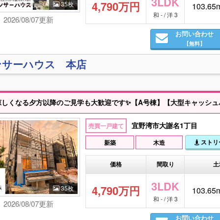
3LDK
4,790万円
35枚
103.65m
和 - / 洋 3
2026/08/07更新
お問い合わせ
【無料】
ンサーハウス 本店
方以降のご見学も大歓迎です✨【A号棟】【大型キャッシュバック】＋【お引越し０円】＋【FP1級資格者による無料購入相談】✨提携ローン✨オリコン顧客満足度調査 住宅ローン「金利」「団体信用保険」部門１位の「auじぶん銀行」の対面紹介が可能です！※県内銀行、ネット銀行含め、ベストなローンをご案内します✨営業拠点✨北部～南部まで沖縄県内７拠点展開中！✨ミンサーハウスのこだわり✨リクルート（SUUMO）、
宜野湾市大謝名1丁目
売買一戸建て
ストリ
新築
木造
価格
間取り
土
3LDK
4,790万円
35枚
103.65m
和 - / 洋 3
2026/08/07更新
お問い合わせ