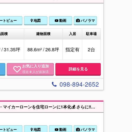
ートビュー
地図
動画
パノラマ
地面積
建物面積
入居
駐車場
 / 31.35坪
88.6m² / 26.8坪
指定有
2台
お気に入り追加
詳細を見る
現在
人が追加済
0
098-894-2652
⚠️他社で断られた方も、ぜひご相談ください🙆‍♂️”ここハウス”ならカードローン・マイカーローンを住宅ローンに1本化💰 さらに‼️家具家電費用もローンに組込め、自己資金0円でマイホーム購入を実現🏠 ■LDK16.3帖♪対面キッチンで家族の会話が自然と広がる空間(^ ^) ■主寝室7.5帖＋WIC付き◎衣類もスッキリ収納できてお部屋広々☆彡■フリースペース付き♪テレワークや収納など多用途に使える便利空間♪ 沖縄全域の不動産はここハウスにお任せ♪地域の最新情報と丁寧なサポートで、理想のお住まい探しをお手伝いします。
ートビュー
地図
動画
パノラマ