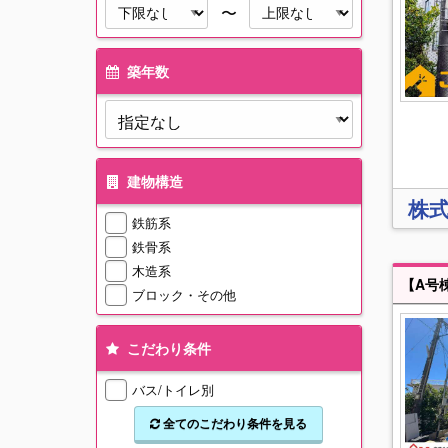
〜
築年数
建物構造
株
鉄筋系
鉄骨系
木造系
ブロック・その他
こだわり条件
バス/トイレ別
全てのこだわり条件を見る