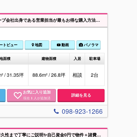
けでもOK ※建物価格以外に必要な諸費用の抑え方も全力で対応させていただきますのでお気軽になんでもご相談ください！ “一生に一度の大きなお買い物✨お得に買うなら【アミール不動産】✨にお任せください！！”
ートビュー
地図
動画
パノラマ
地面積
建物面積
入居
駐車場
² / 31.35坪
88.6m² / 26.8坪
相談
2台
お気に入り追加
詳細を見る
現在
人が追加済
1
098-923-1266
🌺【キャッシュバック💰+成約特典付き🎁】🌺木造住宅専門スタッフが構造・耐久性まで丁寧にご説明✨自己資金0円で物件＋諸費用＋家具家電込み総額プランもご提案‼️ 資料請求・相談だけでも大歓迎です😊 ■LDK16.3帖♪対面キッチンで家族の会話が自然と広がる空間(^ ^) ■主寝室7.5帖＋WIC付き◎衣類もスッキリ収納できてお部屋広々☆彡■フリースペース付き♪テレワークや収納など多用途に使える便利空間♪ 沖縄全域の不動産はここハウスにお任せ♪地域の最新情報と丁寧なサポートで、理想のお住まい探しをお手伝いします。