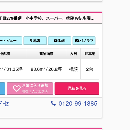
🌸飯田の分譲🌸見学OK⭐当社は売主と同じ飯田グループ⭐（Ａ号棟）大謝名１丁目279番🌈 小中学校、スーパー、病院も徒歩圏内🏫🏃 全国規模の弊社なので金融機関・住宅ローンに強い💖 🌈🌈飯田グループホールディングス唯一の販売専門会社のホームトレードセンター🌈🌈 安心の直接相談😊飯田グループならではの提携住宅ローンをご提案⭐金利が上がったとき、毎月の支払いをシュミレーションしながら生活設計に寄り添ったご提案をさせて頂きます🍉🥰ご来店大歓迎🏡自己資金やローンの気になることお答えします🌈FP無料相談実施中🌈グループ会社だから徹底しお客様に還元します😊⭐
ートビュー
地図
動画
パノラマ
地面積
建物面積
入居
駐車場
² / 31.35坪
88.6m² / 26.8坪
相談
2台
お気に入り追加
詳細を見る
現在
人が追加済
1
0120-99-1885
ドセ