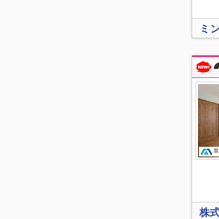
ミ
🌈本
株