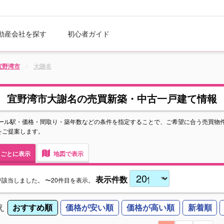
動産会社を探す
初心者ガイド
宜野湾市
大謝名
宜野湾市大謝名の売買新築・中古一戸建て情報
ール駅・価格・間取り・築年数などの条件を指定することで、ご希望に合う売買物
をご提案します。
ごとに表示
地図で表示
表示件数
が該当しました。
〜20件目を表示。
え
おすすめ順
価格が安い順
価格が高い順
新着順