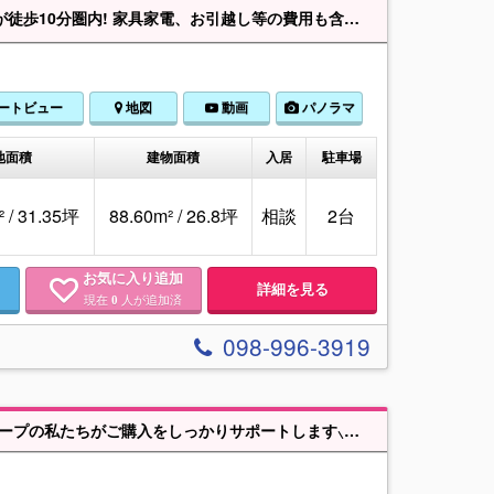
相談ください！ローンアドバイザーによる資金計画書を作成＆サポートいたします！お家探しは「じょーとーハウジング」で！
ートビュー
地図
動画
パノラマ
地面積
建物面積
入居
駐車場
² / 31.35坪
88.60m² / 26.8坪
相談
2台
お気に入り追加
詳細を見る
現在
人が追加済
0
098-996-3919
【飯田の分譲住宅】ꕤ🌈Heartful Town Ⓐ号棟🌈ꕤ【⸜❤︎⸝売主と同じ飯田グループの私たちがご購入をしっかりサポートします⸜❤︎⸝】＼＼本日ご案内OK👀✨／／宜野湾市大謝名１丁目 Ⓐ号棟 ハートフルタウン 《長期優良住宅✨🏠》 📌ZEH水準仕様なので光熱費が削減できます🏠サンエー宜野湾コンベンションシティまで徒歩14分👣✨花の子保育園まで徒歩1分✨🌈 📌資金計画作成＋住宅ローン相談も当社へお任せください😊✨ 先ずは買う・買わないは別としてお気軽にお問合せください☎︎ 📌『飯田グループ』ならではの物件情報量&スピーディーさと円滑なサポート体制でお客様のご要望を実現します！