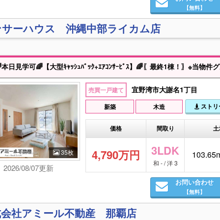
【無料】
ンサーハウス 沖縄中部ライカム店
日見学可🌈【大型ｷｬｯｼｭﾊﾞｯｸ+ｴｱｺﾝｻｰﾋﾞｽ】🌈〖最終1棟！〗※当物件グループ会社出身である営業担当が最もお得な購入方法、建物に関する相談、住宅ローン等の不安事について親身に対応させていただきますのでお気軽になんでもご相
宜野湾市大謝名1丁目
売買一戸建て
ストリ
新築
木造
価格
間取り
土
3LDK
4,790万円
35枚
103.65m
和 - / 洋 3
2026/08/07更新
お問い合わせ
【無料】
式会社アミール不動産 那覇店