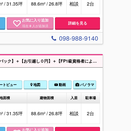
² / 31.35坪
88.6m² / 26.8坪
相談
2台
お気に入り追加
詳細を見る
現在
人が追加済
0
098-988-9140
大手金融機関などを経験した、沖縄特化の住宅・金融プロが専門性の高い情報提供にこだわって伴走します！Instagram、TikTokの総フォロワー数は「１万人以上」と「ミンサーハウス」は非常に多くのうちなんちゅに知って頂いております！※事前予約で年中２４時間、物件案内・相談可能です！
ートビュー
地図
動画
パノラマ
地面積
建物面積
入居
駐車場
² / 31.35坪
88.6m² / 26.8坪
相談
2台
お気に入り追加