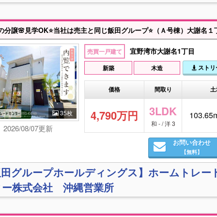
宜野湾市大謝名1丁目
売買一戸建て
ストリ
新築
木造
価格
間取り
土
3LDK
4,790万円
35枚
103.65m
和 - / 洋 3
2026/08/07更新
お問い合わせ
【無料】
飯田グループホールディングス】ホームトレー
ター株式会社 沖縄営業所