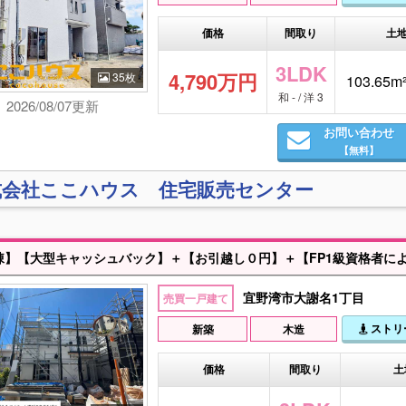
価格
間取り
土
3LDK
4,790万円
35枚
103.65m²
和 - / 洋 3
2026/08/07更新
お問い合わせ
【無料】
式会社ここハウス 住宅販売センター
宜野湾市大謝名1丁目
売買一戸建て
ストリ
新築
木造
価格
間取り
土