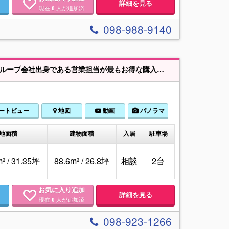
詳細を見る
現在
人が追加済
0
098-988-9140
談ください！建物以外に必要な諸費用の抑え方も全力で対応させていただきます！！ 一生に一度の大きなお買い物✨お得に買うなら【アミール不動産】✨にお任せください！！
ートビュー
地図
動画
パノラマ
地面積
建物面積
入居
駐車場
² / 31.35坪
88.6m² / 26.8坪
相談
2台
お気に入り追加
詳細を見る
現在
人が追加済
0
098-923-1266