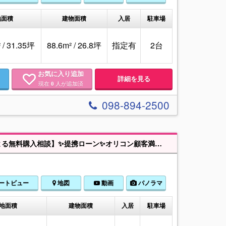
地面積
建物面積
入居
駐車場
 / 31.35坪
88.6m² / 26.8坪
指定有
2台
お気に入り追加
詳細を見る
現在
人が追加済
0
098-894-2500
【A号棟】【大型キャッシュバック】＋【お引越し０円】＋【FP1級資格者による無料購入相談】✨提携ローン✨オリコン顧客満足度調査 住宅ローン「金利」「団体信用保険」部門１位の「auじぶん銀行」の対面紹介が可能です！※県内銀行、ネット銀行含め、ベストなローンをご案内します✨営業拠点✨北部～南部まで沖縄県内７拠点展開中！浦添本店、那覇久茂地店、浦添パルコ店、沖縄ライカム店、読谷ローヤルホテル店、読谷残波岬店、名護宮里店✨ミンサーハウスのこだわり✨リクルート（SUUMO）、大手金融機関などを経験した、沖縄特化の住宅・金融プロが専門性の高い情報提供にこだわって伴走します！Instagram、TikTokの総フォロワー数は「１万人以上」と「ミンサーハウス」は非常に多くのうちなんちゅに知って頂いております！※事前予約で年中２４時間、物件案内・相談可能です！
ートビュー
地図
動画
パノラマ
地面積
建物面積
入居
駐車場