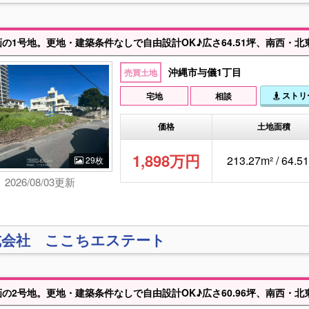
沖縄市与儀1丁目
売買土地
ストリ
宅地
相談
価格
土地面積
1,898万円
213.27m² / 64.
29枚
2026/08/03更新
式会社 ここちエステート