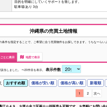
目的を明確にしていくサポートを致します。
駐車場/あり 3台
沖縄県の売買土地情報
の条件を指定することで、ご希望に合う売買物件をお探しできます。うちなーらい
ごとに表示
地図で表示
表示件数
が該当しました。
〜20件目を表示。
え
おすすめ順
価格が安い順
価格が高い順
新着順
1
2
次へ
桑江☆４９．９坪☆全２区画☆一括販売も可能です。お気軽にお問い合