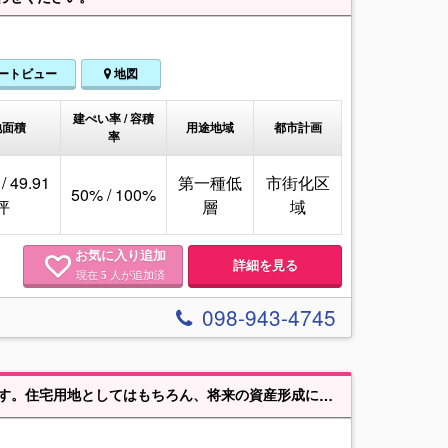
ートビュー
地図
建ぺい率 / 容積
地面積
用途地域
都市計画
率
/ 49.91
第一種低
市街化区
50% / 100%
坪
層
域
お気に入り追加
詳細を見る
現在
人が追加済
5
098-943-4745
、将来の資産形成にもおすすめの土地です。お気軽にお問い合わせください。