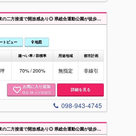
全2区画の1号地。更地・建築条件なしで自由設計OK♪広さ64.51坪、南西・北東の二方接道で開放感あり◎ 県総合運動公園が徒歩圏にあり、イオンライカムへも車で短時間。自然と利便性を兼ね備えた好立地です。
ートビュー
地図
建ぺい率 / 容積率
用途地域
都市計画
51坪
70% / 200%
無指定
非線引
お気に入り追加
詳細を見る
現在
人が追加済
10
098-943-4745
全2区画の2号地。更地・建築条件なしで自由設計OK♪広さ60.96坪、南西・北東の二方接道で開放感あり◎ 県総合運動公園が徒歩圏にあり、イオンライカムへも車で短時間。自然と利便性を兼ね備えた好立地です。