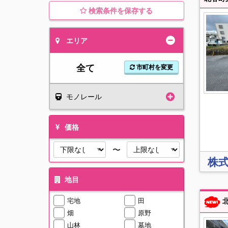
検索条件を保存する
エリア
全て
市町村を変更
モノレール
価格
〜
株
地目
宅地
田
北
畑
原野
山林
墓地