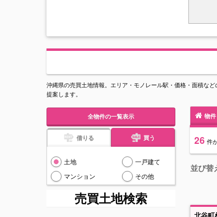
沖縄県の売買土地情報。エリア・モノレール駅・価格・面積など
提案します。
物件
全物件の一覧表示
借りる
買う
26
件
土地
一戸建て
並び替
マンション
その他
売買土地検索
北谷町