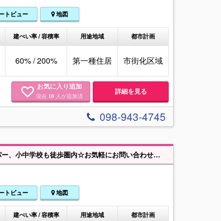
ートビュー
地図
建ぺい率 / 容積率
用途地域
都市計画
60% / 200%
第一種住居
市街化区域
お気に入り追加
詳細を見る
現在
人が追加済
10
098-943-4745
那覇市宇栄原☆売り土地☆１号地☆68.97坪☆建築条件なし☆コンビニやスーパー、小中学校も徒歩圏内☆お気軽にお問い合わせください。
ートビュー
地図
建ぺい率 / 容積率
用途地域
都市計画