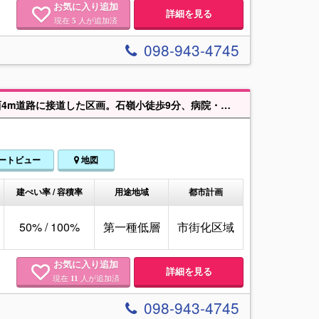
お気に入り追加
詳細を見る
現在
人が追加済
5
098-943-4745
【最終1区画】全4区画の2号地。首里石嶺町4丁目64.16坪の建築条件なし♪南西4m道路に接道した区画。石嶺小徒歩9分、病院・ドラッグストア・コンビニも徒歩圏内で、暮らしやすい住環境が整っています。
ートビュー
地図
建ぺい率 / 容積率
用途地域
都市計画
50% / 100%
第一種低層
市街化区域
お気に入り追加
詳細を見る
現在
人が追加済
11
098-943-4745