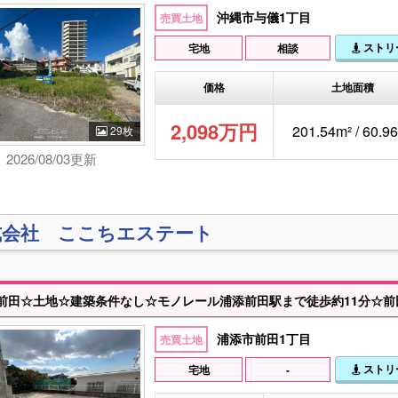
沖縄市与儀1丁目
売買土地
ストリ
宅地
相談
価格
土地面積
2,098万円
201.54m² / 60.
29枚
2026/08/03更新
式会社 ここちエステート
浦添市前田1丁目
売買土地
ストリ
宅地
-