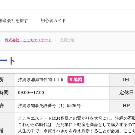
動産会社を探す
初心者ガイド
株式会社 ここちエステート
売買土地
ート
所
TEL
沖縄県浦添市仲間 1-1-5
地図
時間
定休日
09:00〜17:00
許
HP
沖縄県知事免許番号（1）5526号
ここちエステートはお客様との繋がりを大切にし、沖縄の不
これからの時代は、ただ単に不動産を商品として購入するの
考
人生の中で、今買うべきかを考え判断することが必須。ここ