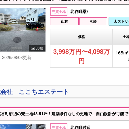
北谷町桑江
売買土地
ストリ
山林
相談
価格
土
30枚
3,998万円〜4,098万
165m² 
2026/08/03更新
円
式会社 ここちエステート
谷町砂辺の売土地43.51坪！建築条件なしの更地で、自由設計が可能です。住宅用地としてはもちろん
北谷町砂辺
売買土地