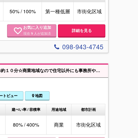
50% / 100%
第一種低層
市街化区域
お気に入り追加
詳細を見る
現在
人が追加済
9
098-943-4745
外にも事務所や店舗の建築も可能です☆お気軽にお問い合わせください☆
ートビュー
地図
建ぺい率 / 容積率
用途地域
都市計画
80% / 400%
商業
市街化区域