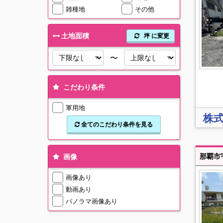
雑種地
その他
土地面積
坪 に変更
〜
こだわり条件
軍用地
株
全てのこだわり条件を見る
画像
画像あり
動画あり
パノラマ画像あり