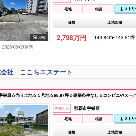
ストリ
宅地
相談
価格
土地面積
2,798万円
143.84m² / 43.51坪
30枚
2026/08/03更新
式会社 ここちエステート
那覇市宇栄原
売買土地
ストリ
宅地
相談
価格
土地面積