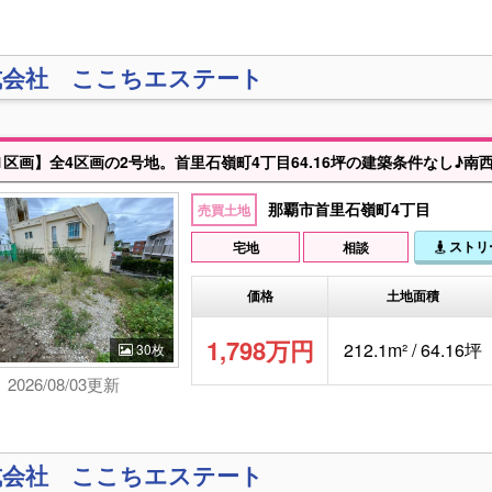
式会社 ここちエステート
那覇市首里石嶺町4丁目
売買土地
ストリ
宅地
相談
価格
土地面積
1,798万円
212.1m² / 64.16坪
30枚
2026/08/03更新
式会社 ここちエステート