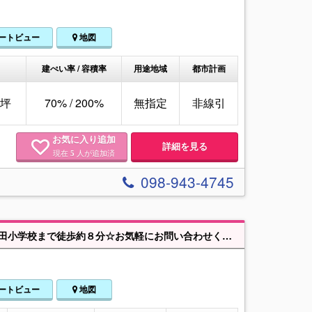
ートビュー
地図
建ぺい率 / 容積率
用途地域
都市計画
96坪
70% / 200%
無指定
非線引
お気に入り追加
詳細を見る
現在
人が追加済
5
098-943-4745
浦添市前田☆土地☆建築条件なし☆モノレール浦添前田駅まで徒歩約11分☆前田小学校まで徒歩約８分☆お気軽にお問い合わせください。※高低差あり
ートビュー
地図