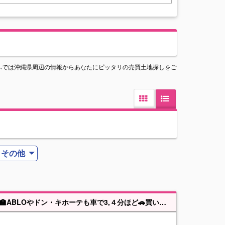
ふでは沖縄県周辺の情報からあなたにピッタリの売買土地探しをご
その他
建築条件なし！！大幅価格改定♪【F号地】うるま市豊原① 高江洲小・中近く🏫ABLOやドン・キホーテも車で3,４分ほど🚗買い物に便利な立地です。参考プラン 木造住宅2階建て 3LDK（24.5坪）1960万円（外構工事別途） 注文住宅もご相談ください！