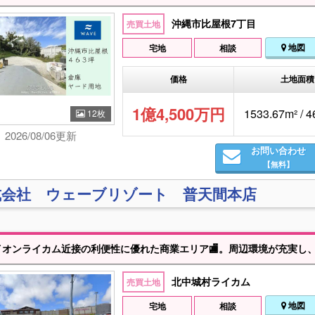
沖縄市比屋根7丁目
売買土地
地図
宅地
相談
価格
土地面積
1億4,500万円
1533.67m² / 
12枚
2026/08/06更新
お問い合わせ
【無料】
式会社 ウェーブリゾート 普天間本店
ンライカム近接の利便性に優れた商業エリア🏬。周辺環境が充実し、交通アクセス🚗も良好な立地です。沖縄の成長エリアに位置する底地として、資産価値を重視さ
北中城村ライカム
売買土地
地図
宅地
相談