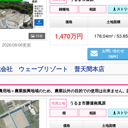
ストリ
雑種地
相談
価格
土地面積
1,470万円
178.04m² / 53.
35枚
2026/08/06更新
お問い合わせ
【無料】
式会社 ウェーブリゾート 普天間本店
農用地＞農業振興地域のため、農業以外の目的での使用は出来ません。
うるま市勝連南風原
売買土地
ストリ
畑
相談
価格
土地面積