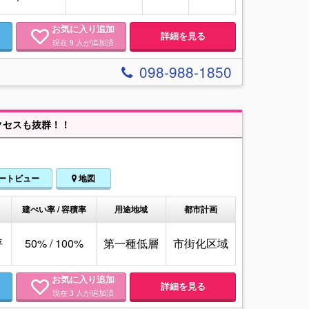
お気に入り追加
詳細を見る
現在
人が追加済
9
098-988-1850
クセスも抜群！！
ートビュー
地図
建ぺい率 / 容積率
用途地域
都市計画
坪
50% / 100%
第一種低層
市街化区域
お気に入り追加
詳細を見る
現在
人が追加済
3