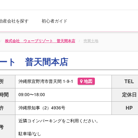
動産会社を探す
初心者ガイド
株式会社 ウェーブリゾート 普天間本店
売買土地
ート 普天間本店
所
TEL
沖縄県宜野湾市普天間 1-9-1
地図
時間
定休日
09:00〜18:00
許
HP
沖縄県知事（2）4936号
近隣コインパーキングをご利用ください。
考
駐車場/なし