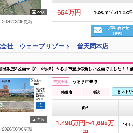
664万円
1690m² / 511.22坪
22枚
2026/08/06更新
お問い合わせ
【無料】
式会社 ウェーブリゾート 普天間本店
うるま市豊原
売買土地
ストリ
雑種地
相談
価格
21枚
1,498万円〜1,698万
144.
2026/08/06更新
円