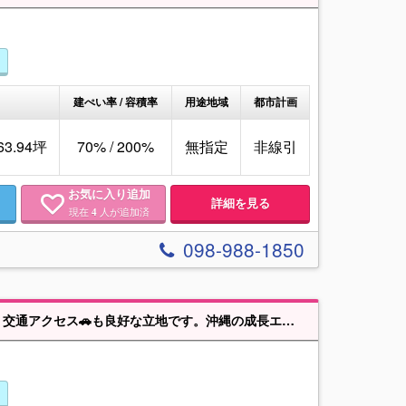
建ぺい率 / 容積率
用途地域
都市計画
463.94坪
70% / 200%
無指定
非線引
お気に入り追加
詳細を見る
現在
人が追加済
4
098-988-1850
れる方🪙や将来を見据えた不動産運用をご検討の方に適した物件です。※底地になります。イオンライカムに賃貸中