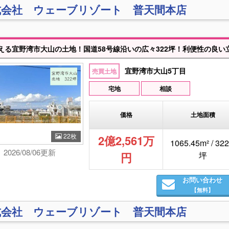
式会社 ウェーブリゾート 普天間本店
宜野湾市大山5丁目
売買土地
宅地
相談
価格
土地面積
22枚
2億2,561万
1065.45m² / 322
2026/08/06更新
円
坪
お問い合わせ
【無料】
式会社 ウェーブリゾート 普天間本店