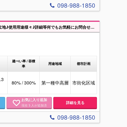
098-988-1850
海の見える宜野湾市大山の土地！国道58号線沿いの広々322坪！利便性の良い立地♪使用用途様々♪詳細等何でもお気軽にお問合せください♪
建ぺい率 / 容積
用途地域
都市計画
率
.3
80% / 300%
第一種中高層
市街化区域
お気に入り追加
詳細を見る
現在
人が追加済
5
098-988-1850