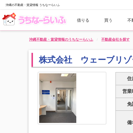
沖縄の不動産・賃貸情報 うちなーらいふ
借りる
買う
不
沖縄不動産・賃貸情報のうちなーらいふ
不動産会社を探す
株式会社 ウェーブリゾ
住
営業
免
備