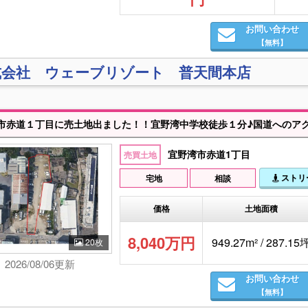
お問い合わせ
【無料】
式会社 ウェーブリゾート 普天間本店
市赤道１丁目に売土地出ました！！宜野湾中学校徒歩１分♪国道へのア
宜野湾市赤道1丁目
売買土地
ストリ
宅地
相談
価格
土地面積
8,040万円
949.27m² / 287.15
20枚
2026/08/06更新
お問い合わせ
【無料】