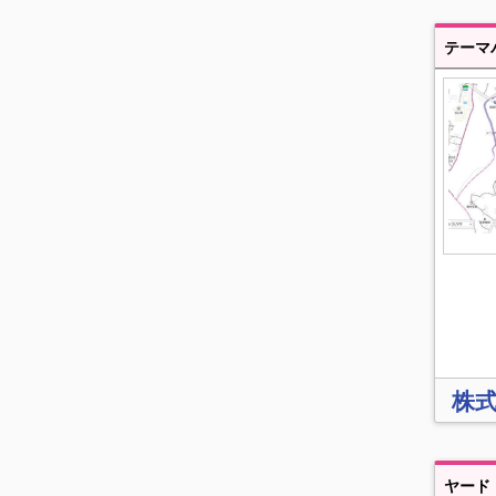
テーマ
株