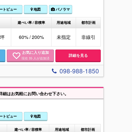
ートビュー
地図
パノラマ
建ぺい率 / 容積率
用途地域
都市計画
85坪
60% / 200%
未指定
非線引
お気に入り追加
詳細を見る
現在
人が追加済
35
098-988-1850
詳細はお気軽にお問い合わせ下さい。
ートビュー
地図
建ぺい率 / 容積率
用途地域
都市計画