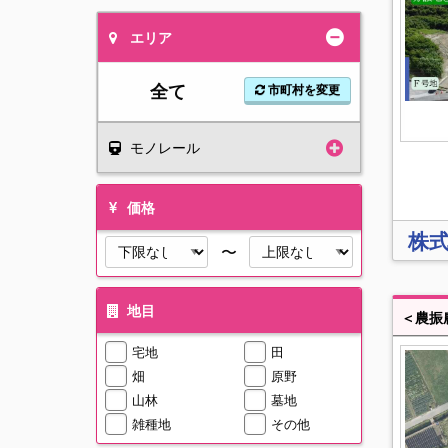
エリア
全て
市町村を変更
モノレール
価格
株
〜
地目
＜農振
宅地
田
畑
原野
山林
墓地
雑種地
その他