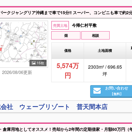
パークジャングリア沖縄まで車で15分‼ スーパー、コンビニも車で約2
今帰仁村平敷
売買土地
畑
相談
価格
土地面積
16枚
5,574万
2303m² / 696.65
2026/08/06更新
円
坪
お問い合わせ
【無料】
式会社 ウェーブリゾート 普天間本店