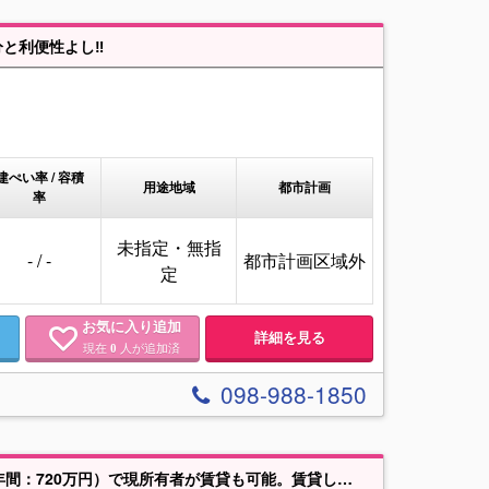
分と利便性よし‼
建ぺい率 / 容積
用途地域
都市計画
率
未指定・無指
- / -
都市計画区域外
定
お気に入り追加
詳細を見る
現在
人が追加済
0
098-988-1850
ヤード・倉庫用地としてオススメ！売却から2年間の定期借家・月額60万円（年間：720万円）で現所有者が賃貸も可能。賃貸している期間で様々な用途を検討できます。（上物有）年中無休でお問合せに対応いたします！