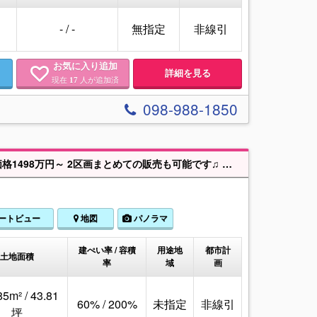
- / -
無指定
非線引
お気に入り追加
詳細を見る
現在
人が追加済
17
098-988-1850
☆大幅価格改定3区画☆【2～4号棟】うるま市豊原➁新しい区画でました！！価格1498万円～ 2区画まとめての販売も可能です♫ 高江洲小・中近く🏫ABLOやドン・キホーテも車で3,４分ほど🚗買い物に便利な立地です。 建築条件なし✨お気軽にお問い合わせください✨
ートビュー
地図
パノラマ
建ぺい率 / 容積
用途地
都市計
土地面積
率
域
画
85m² / 43.81
60% / 200%
未指定
非線引
坪