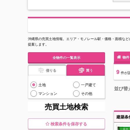
沖縄県の売買土地情報。エリア・モノレール駅・価格・面積など
提案します。
物件
全物件の一覧表示
借りる
買う
9
件
が
土地
一戸建て
並び替
マンション
その他
売買土地検索
検索条件を保存する