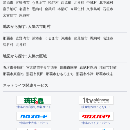
浦添市
宜野湾市
うるま市
読谷村
西原町
北谷町
中城村
北中城村
嘉手納町
名護市
恩納村
金武町
本部町
今帰仁村
久米島町
石垣市
宮古島市
恩納村
地図から探す: 人気の市町村
那覇市
宜野湾市
浦添市
うるま市
沖縄市
豊見城市
恩納村
名護市
読谷村
北谷町
地図から探す: 人気の区域
石垣市美崎町
宮古島市平良字西里
那覇市国場
恩納村恩納
那覇市銘苅
那覇市真嘉比
那覇市長田
那覇市おもろまち
那覇市小禄
那覇市牧志
ネットライフ関連サービス
沖縄のお店探し情報サイト
映像制作のことなら！
沖縄の中古車・パーツ
沖縄のバイク・パーツ