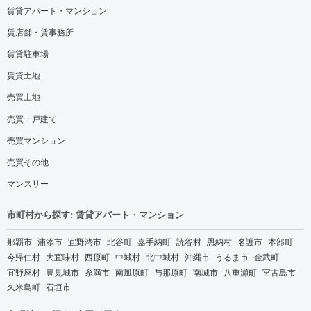
賃貸アパート・マンション
賃店舗・賃事務所
賃貸駐車場
賃貸土地
売買土地
売買一戸建て
売買マンション
売買その他
マンスリー
市町村から探す: 賃貸アパート・マンション
那覇市
浦添市
宜野湾市
北谷町
嘉手納町
読谷村
恩納村
名護市
本部町
今帰仁村
大宜味村
西原町
中城村
北中城村
沖縄市
うるま市
金武町
宜野座村
豊見城市
糸満市
南風原町
与那原町
南城市
八重瀬町
宮古島市
久米島町
石垣市