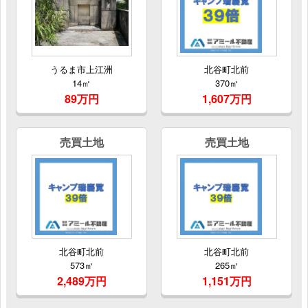
うるま市上江洲
北谷町北前
14㎡
370㎡
89万円
1,607万円
売買土地
売買土地
北谷町北前
北谷町北前
573㎡
265㎡
2,489万円
1,151万円