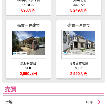
110.33㎡
754.97㎡
690万円
5,249万円
売買一戸建て
売買一戸建て
読谷村楚辺
うるま市塩屋
5DK
3LDK
2,990万円
2,990万円
売買
土地
10件