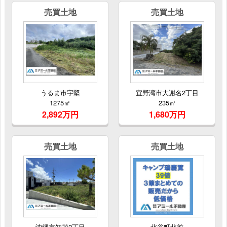
売買土地
売買土地
うるま市宇堅
宜野湾市大謝名2丁目
1275㎡
235㎡
2,892万円
1,680万円
売買土地
売買土地
沖縄市知花2丁目
北谷町北前