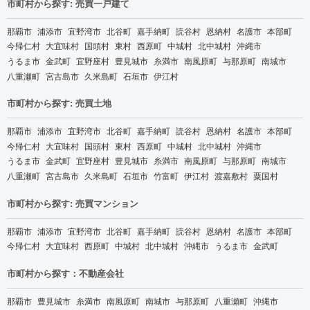
市町村から探す: 売買一戸建て
那覇市
浦添市
宜野湾市
北谷町
嘉手納町
読谷村
恩納村
名護市
本部町
今帰仁村
大宜味村
国頭村
東村
西原町
中城村
北中城村
沖縄市
うるま市
金武町
宜野座村
豊見城市
糸満市
南風原町
与那原町
南城市
八重瀬町
宮古島市
久米島町
石垣市
伊江村
市町村から探す: 売買土地
那覇市
浦添市
宜野湾市
北谷町
嘉手納町
読谷村
恩納村
名護市
本部町
今帰仁村
大宜味村
国頭村
東村
西原町
中城村
北中城村
沖縄市
うるま市
金武町
宜野座村
豊見城市
糸満市
南風原町
与那原町
南城市
八重瀬町
宮古島市
久米島町
石垣市
竹富町
伊江村
渡嘉敷村
粟国村
市町村から探す: 売買マンション
那覇市
浦添市
宜野湾市
北谷町
嘉手納町
読谷村
恩納村
名護市
本部町
今帰仁村
大宜味村
西原町
中城村
北中城村
沖縄市
うるま市
金武町
市町村から探す：不動産会社
那覇市
豊見城市
糸満市
南風原町
南城市
与那原町
八重瀬町
沖縄市