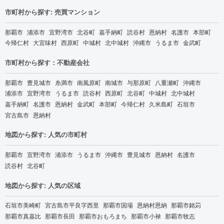
市町村から探す: 売買マンション
那覇市
浦添市
宜野湾市
北谷町
嘉手納町
読谷村
恩納村
名護市
本部町
今帰仁村
大宜味村
西原町
中城村
北中城村
沖縄市
うるま市
金武町
市町村から探す：不動産会社
那覇市
豊見城市
糸満市
南風原町
南城市
与那原町
八重瀬町
沖縄市
浦添市
宜野湾市
うるま市
読谷村
西原町
北谷町
中城村
北中城村
嘉手納町
名護市
恩納村
金武町
本部町
今帰仁村
久米島町
石垣市
宮古島市
恩納村
地図から探す: 人気の市町村
那覇市
宜野湾市
浦添市
うるま市
沖縄市
豊見城市
恩納村
名護市
読谷村
北谷町
地図から探す: 人気の区域
石垣市美崎町
宮古島市平良字西里
那覇市国場
恩納村恩納
那覇市銘苅
那覇市真嘉比
那覇市長田
那覇市おもろまち
那覇市小禄
那覇市牧志