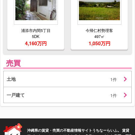
浦添市内間5丁目
今帰仁村勢理客
5DK
497㎡
4,160万円
1,050万円
売買
土地
1件
一戸建て
1件
沖縄県の賃貸・売買の不動産情報サイトうちなーらいふ。 賃貸