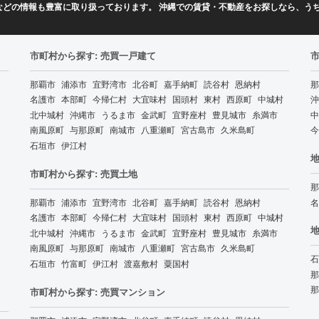
などの情報も豊富に取り扱っております。 沖縄での賃貸・不動産をお探しなら、う
市町村から探す: 売買一戸建て
那覇市
浦添市
宜野湾市
北谷町
嘉手納町
読谷村
恩納村
那
名護市
本部町
今帰仁村
大宜味村
国頭村
東村
西原町
中城村
沖
北中城村
沖縄市
うるま市
金武町
宜野座村
豊見城市
糸満市
中
南風原町
与那原町
南城市
八重瀬町
宮古島市
久米島町
今
石垣市
伊江村
地
市町村から探す: 売買土地
那
那覇市
浦添市
宜野湾市
北谷町
嘉手納町
読谷村
恩納村
名
名護市
本部町
今帰仁村
大宜味村
国頭村
東村
西原町
中城村
地
北中城村
沖縄市
うるま市
金武町
宜野座村
豊見城市
糸満市
南風原町
与那原町
南城市
八重瀬町
宮古島市
久米島町
石
石垣市
竹富町
伊江村
渡嘉敷村
粟国村
那
那
市町村から探す: 売買マンション