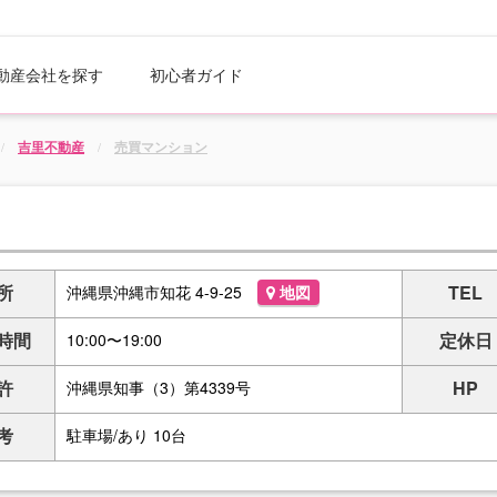
動産会社を探す
初心者ガイド
吉里不動産
売買マンション
所
TEL
沖縄県沖縄市知花 4-9-25
地図
時間
定休日
10:00〜19:00
許
HP
沖縄県知事（3）第4339号
考
駐車場/あり 10台