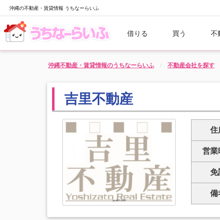
沖縄の不動産・賃貸情報 うちなーらいふ
借りる
買う
不
沖縄不動産・賃貸情報のうちなーらいふ
不動産会社を探す
吉里不動産
住
営業
免
備