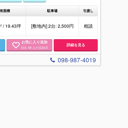
有面積
駐車場
引渡し
² / 19.43坪
[敷地内] 2台: 2,500円
相談
お気に入り追加
詳細を見る
現在
人が追加済
10
098-987-4019