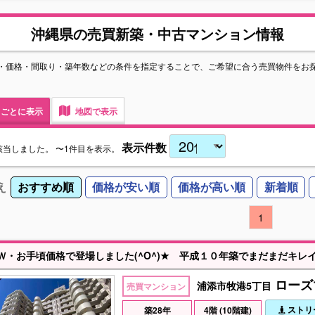
沖縄県の売買新築・中古マンション情報
・価格・間取り・築年数などの条件を指定することで、ご希望に合う売買物件をお
ごとに表示
地図で表示
表示件数
該当しました。
〜1件目を表示。
え
おすすめ順
価格が安い順
価格が高い順
新着順
1
ローズ
浦添市牧港5丁目
売買マンション
ストリ
築28年
4階 (10階建)