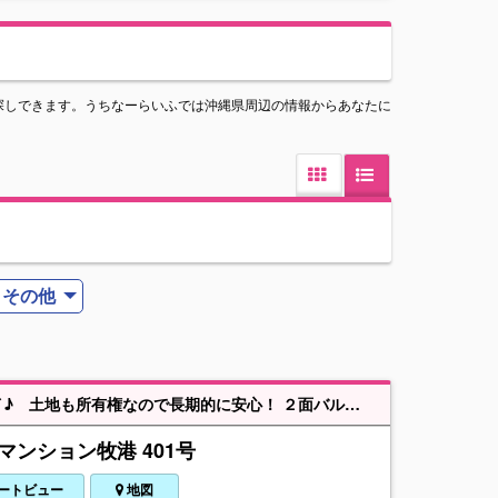
探しできます。うちなーらいふでは沖縄県周辺の情報からあなたに
その他
★ＮＥＷ・お手頃価格で登場しました(^O^)★ 平成１０年築でまだまだキレイ♪ 土地も所有権なので長期的に安心！ ２面バルコニーで採光・通風良し(*^^)v 管理体制もばっちり！お掃除も行き届いてますよ♪ 国道５８号線も西海岸道路もアクセス良し〇 （現時点売主様居住中につき、ご内覧希望の際は事前にお問合せ頂くようお願い申し上げます）
マンション牧港 401号
ートビュー
地図