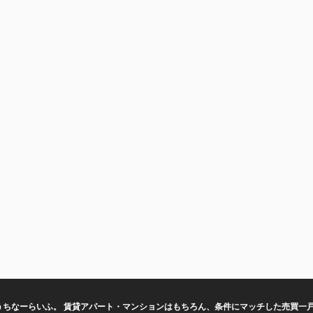
うちなーらいふ。 賃貸アパート・マンションはもちろん、条件にマッチした売買一