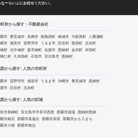
ちなーらいふにお任せください。
市町村から探す：不動産会社
覇市
豊見城市
糸満市
南風原町
南城市
与那原町
八重瀬町
縄市
浦添市
宜野湾市
うるま市
読谷村
西原町
北谷町
城村
北中城村
嘉手納町
名護市
恩納村
金武町
本部町
帰仁村
久米島町
石垣市
宮古島市
恩納村
図から探す: 人気の市町村
覇市
宜野湾市
浦添市
うるま市
沖縄市
豊見城市
恩納村
護市
読谷村
北谷町
図から探す: 人気の区域
垣市美崎町
宮古島市平良字西里
那覇市国場
恩納村恩納
覇市銘苅
那覇市真嘉比
那覇市長田
那覇市おもろまち
覇市小禄
那覇市牧志