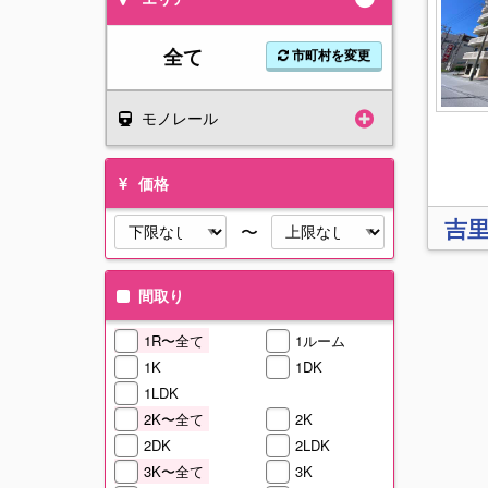
全て
市町村を変更
モノレール
価格
吉
〜
間取り
1R〜全て
1ルーム
1K
1DK
1LDK
2K〜全て
2K
2DK
2LDK
3K〜全て
3K