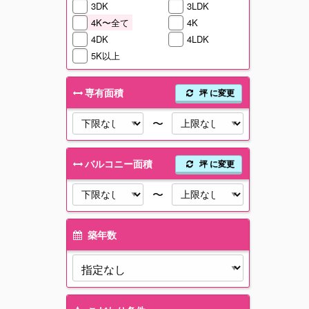
3DK
3LDK
4K〜全て
4K
4DK
4LDK
5K以上
専有面積
坪 に変更
〜
バルコニー面積
坪 に変更
〜
築年数