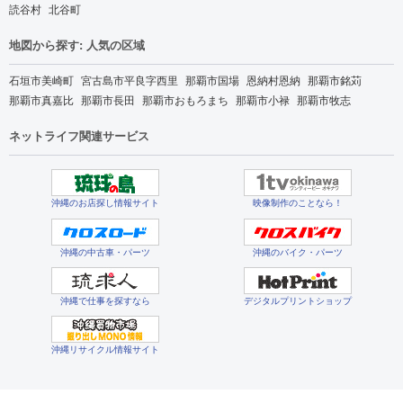
読谷村
北谷町
地図から探す: 人気の区域
石垣市美崎町
宮古島市平良字西里
那覇市国場
恩納村恩納
那覇市銘苅
那覇市真嘉比
那覇市長田
那覇市おもろまち
那覇市小禄
那覇市牧志
ネットライフ関連サービス
沖縄のお店探し情報サイト
映像制作のことなら！
沖縄の中古車・パーツ
沖縄のバイク・パーツ
沖縄で仕事を探すなら
デジタルプリントショップ
沖縄リサイクル情報サイト