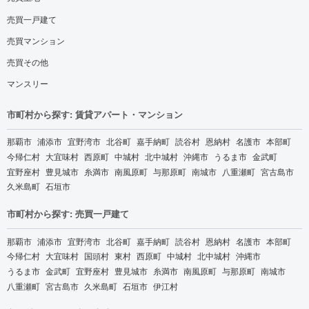
売買一戸建て
売買マンション
売買その他
マンスリー
市町村から探す: 賃貸アパート・マンション
那覇市
浦添市
宜野湾市
北谷町
嘉手納町
読谷村
恩納村
名護市
本部町
今帰仁村
大宜味村
西原町
中城村
北中城村
沖縄市
うるま市
金武町
宜野座村
豊見城市
糸満市
南風原町
与那原町
南城市
八重瀬町
宮古島市
久米島町
石垣市
市町村から探す: 売買一戸建て
那覇市
浦添市
宜野湾市
北谷町
嘉手納町
読谷村
恩納村
名護市
本部町
今帰仁村
大宜味村
国頭村
東村
西原町
中城村
北中城村
沖縄市
うるま市
金武町
宜野座村
豊見城市
糸満市
南風原町
与那原町
南城市
八重瀬町
宮古島市
久米島町
石垣市
伊江村