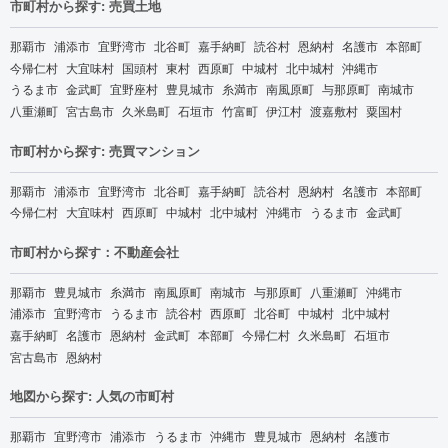
市町村から探す: 売買土地
那覇市
浦添市
宜野湾市
北谷町
嘉手納町
読谷村
恩納村
名護市
本部町
今帰仁村
大宜味村
国頭村
東村
西原町
中城村
北中城村
沖縄市
うるま市
金武町
宜野座村
豊見城市
糸満市
南風原町
与那原町
南城市
八重瀬町
宮古島市
久米島町
石垣市
竹富町
伊江村
渡嘉敷村
粟国村
市町村から探す: 売買マンション
那覇市
浦添市
宜野湾市
北谷町
嘉手納町
読谷村
恩納村
名護市
本部町
今帰仁村
大宜味村
西原町
中城村
北中城村
沖縄市
うるま市
金武町
市町村から探す：不動産会社
那覇市
豊見城市
糸満市
南風原町
南城市
与那原町
八重瀬町
沖縄市
浦添市
宜野湾市
うるま市
読谷村
西原町
北谷町
中城村
北中城村
嘉手納町
名護市
恩納村
金武町
本部町
今帰仁村
久米島町
石垣市
宮古島市
恩納村
地図から探す: 人気の市町村
那覇市
宜野湾市
浦添市
うるま市
沖縄市
豊見城市
恩納村
名護市