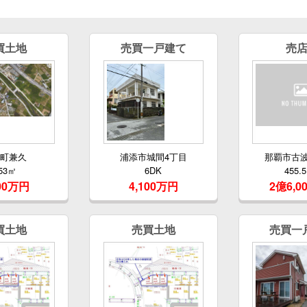
買土地
売買一戸建て
売
原町兼久
浦添市城間4丁目
那覇市古波
53㎡
6DK
455.
000万円
4,100万円
2億6,0
買土地
売買土地
売買一