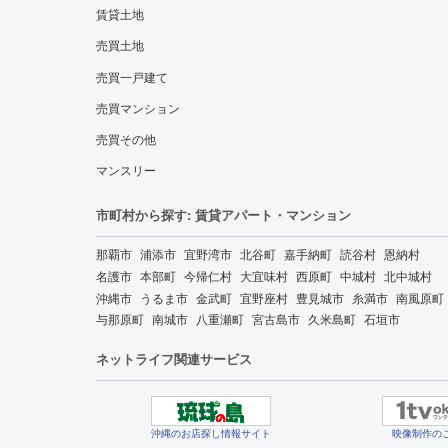
賃貸土地
売買土地
売買一戸建て
売買マンション
売買その他
マンスリー
市町村から探す: 賃貸アパート・マンション
那覇市
浦添市
宜野湾市
北谷町
嘉手納町
読谷村
恩納村
名護市
本部町
今帰仁村
大宜味村
西原町
中城村
北中城村
沖縄市
うるま市
金武町
宜野座村
豊見城市
糸満市
南風原町
与那原町
南城市
八重瀬町
宮古島市
久米島町
石垣市
ネットライフ関連サービス
沖縄のお店探し情報サイト
映像制作の