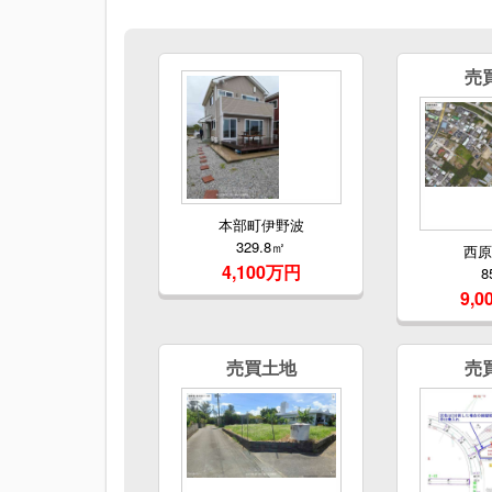
売
本部町伊野波
329.8㎡
西
4,100万円
8
9,
売買土地
売