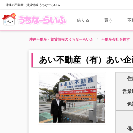
沖縄の不動産・賃貸情報 うちなーらいふ
借りる
買う
不
沖縄不動産・賃貸情報のうちなーらいふ
不動産会社を探す
あい不動産（有）あい企
住
営業
免
備