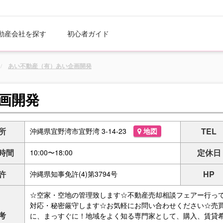
動産会社を探す
初心者ガイド
あい不動産（有）あい企画開発
画開発
所
TEL
沖縄県宜野湾市宜野湾 3-14-23
地図
時間
定休日
10:00〜18:00
許
HP
沖縄県知事免許(4)第3794号
☆空家・空地の管理致します☆不動産売却相談フェアー行っ
対応・秘密厳守します☆お気軽にお問い合わせください☆売
考
に、まっすぐに！地域をよく知る専門家として、購入、賃貸