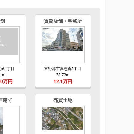
店舗
賃貸店舗・事務所
蔵1丁目
宜野湾市真志喜2丁目
51㎡
72.72㎡
00万円
12.1万円
戸建て
売買土地