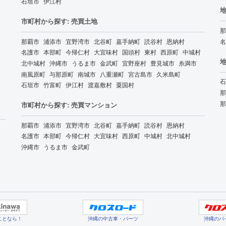
石垣市
伊江村
地
市町村から探す: 売買土地
那
那覇市
浦添市
宜野湾市
北谷町
嘉手納町
読谷村
恩納村
名
名護市
本部町
今帰仁村
大宜味村
国頭村
東村
西原町
中城村
地
北中城村
沖縄市
うるま市
金武町
宜野座村
豊見城市
糸満市
南風原町
与那原町
南城市
八重瀬町
宮古島市
久米島町
石
石垣市
竹富町
伊江村
渡嘉敷村
粟国村
那
那
市町村から探す: 売買マンション
那覇市
浦添市
宜野湾市
北谷町
嘉手納町
読谷村
恩納村
名護市
本部町
今帰仁村
大宜味村
西原町
中城村
北中城村
沖縄市
うるま市
金武町
ことなら！
沖縄の中古車・パーツ
沖縄のバ