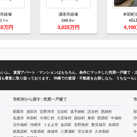
添市経塚
浦添市経塚
本部町
0.1㎡
249.9㎡
4SL
785万円
3,025万円
4,10
いふ。 賃貸アパート・マンションはもちろん、条件にマッチした売買一戸建て・土
報も豊富に取り扱っております。 沖縄での賃貸・不動産をお探しなら、うちなーら
市町村から探す: 売買一戸建て
那覇市
浦添市
宜野湾市
北谷町
嘉手納町
読谷村
恩納村
那
名護市
本部町
今帰仁村
大宜味村
国頭村
東村
西原町
中城村
沖
北中城村
沖縄市
うるま市
金武町
宜野座村
豊見城市
糸満市
中
南風原町
与那原町
南城市
八重瀬町
宮古島市
久米島町
今