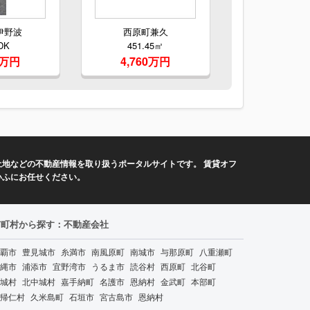
伊野波
西原町兼久
DK
451.45㎡
0万円
4,760万円
地などの不動産情報を取り扱うポータルサイトです。 賃貸オフ
いふにお任せください。
市町村から探す：不動産会社
覇市
豊見城市
糸満市
南風原町
南城市
与那原町
八重瀬町
縄市
浦添市
宜野湾市
うるま市
読谷村
西原町
北谷町
城村
北中城村
嘉手納町
名護市
恩納村
金武町
本部町
帰仁村
久米島町
石垣市
宮古島市
恩納村