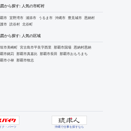
図から探す: 人気の市町村
覇市
宜野湾市
浦添市
うるま市
沖縄市
豊見城市
恩納村
護市
読谷村
北谷町
図から探す: 人気の区域
垣市美崎町
宮古島市平良字西里
那覇市国場
恩納村恩納
覇市銘苅
那覇市真嘉比
那覇市長田
那覇市おもろまち
覇市小禄
那覇市牧志
イク・パーツ
沖縄で仕事を探すなら