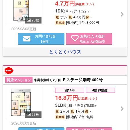
4.7万円
(共益費:
ナシ
)
1DK
(
和 - / 洋 1
)
22㎡
ナシ
4.7万円
-
敷
礼
保
23枚
[敷地内] 1台: 3,000円
駐車場
2026/08/03更新
お問い合わせ
お気に入り追加
【無料】
現在
人が追加済
33
とくとくハウス
Ｆステージ潮崎 402号
賃貸マンション
糸満市潮崎町2丁目
築14年
4階 (9階建)
16.8万円
(共益費:
ナシ
)
3LDK
(
和 - / 洋 3
)
70.88㎡
2ヶ月
1ヶ月
-
敷
礼
保
23枚
[敷地内] 2台: 無料
駐車場
2026/08/03更新