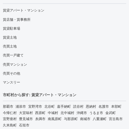
賃貸アパート・マンション
賃店舗・賃事務所
賃貸駐車場
賃貸土地
売買土地
売買一戸建て
売買マンション
売買その他
マンスリー
市町村から探す: 賃貸アパート・マンション
那覇市
浦添市
宜野湾市
北谷町
嘉手納町
読谷村
恩納村
名護市
本部町
今帰仁村
大宜味村
西原町
中城村
北中城村
沖縄市
うるま市
金武町
宜野座村
豊見城市
糸満市
南風原町
与那原町
南城市
八重瀬町
宮古島市
久米島町
石垣市