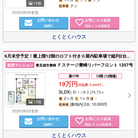
15枚
ナシ
駐車場
2026/08/03更新
お問い合わせ
お気に入り追加
【無料】
現在
人が追加済
2
とくとくハウス
6月末空予定！最上階12階のロフト付き☆屋内駐車場で縦列2台有☆インターネット無料♪
Ｆステージ豊崎リバーフロント 1207号
賃貸マンション
豊見城市豊崎
築17年
12階 (12階建)
19万円
(共益費:
5,000円
)
3LDK
(
和 1 / 洋 2
)
76.73㎡
2ヶ月
1ヶ月
-
敷
礼
保
35枚
[敷地内] 2台: 10,000円
駐車場
2026/08/03更新
お問い合わせ
お気に入り追加
【無料】
現在
人が追加済
32
とくとくハウス