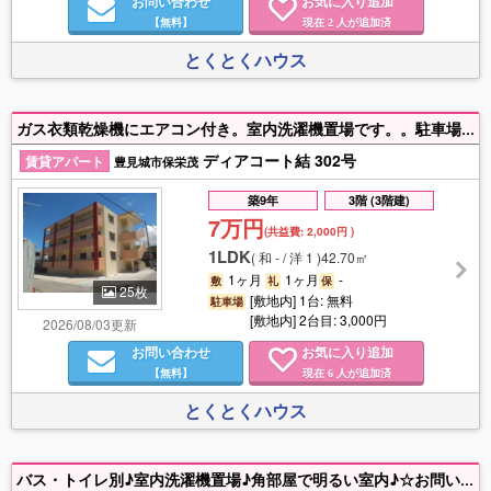
お問い合わせ
お気に入り追加
【無料】
現在
人が追加済
2
とくとくハウス
ガス衣類乾燥機にエアコン付き。室内洗濯機置場です。。駐車場１台無料！駐車場並列2台目可。ネット無料！３階は晴れた日には渡嘉敷島が見えます♪
ディアコート結 302号
賃貸アパート
豊見城市保栄茂
築9年
3階 (3階建)
7万円
(共益費:
2,000円
)
1LDK
(
和 - / 洋 1
)
42.70㎡
1ヶ月
1ヶ月
-
敷
礼
保
25枚
[敷地内] 1台: 無料
駐車場
[敷地内] 2台目: 3,000円
2026/08/03更新
お問い合わせ
お気に入り追加
【無料】
現在
人が追加済
6
とくとくハウス
バス・トイレ別♪室内洗濯機置場♪角部屋で明るい室内♪☆お問い合わせは０９８－８５１－３２９１とくとくハウスまで！