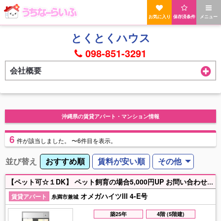
お気に入り
保存済条件
メニュー
とくとくハウス
098-851-3291
会社概要
沖縄県の賃貸アパート・マンション情報
6
件
が該当しました。
〜6件目を表示。
並び替え
おすすめ順
賃料が安い順
その他
【ペット可☆１DK】 ペット飼育の場合5,000円UP お問い合わせお待ちしております♪
オメガハイツⅢ 4-E号
賃貸アパート
糸満市兼城
築25年
4階 (5階建)