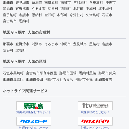
那覇市
豊見城市
糸満市
南風原町
南城市
与那原町
八重瀬町
沖縄市
浦添市
宜野湾市
うるま市
読谷村
西原町
北谷町
中城村
北中城村
嘉手納町
名護市
恩納村
金武町
本部町
今帰仁村
久米島町
石垣市
宮古島市
恩納村
地図から探す: 人気の市町村
那覇市
宜野湾市
浦添市
うるま市
沖縄市
豊見城市
恩納村
名護市
読谷村
北谷町
地図から探す: 人気の区域
石垣市美崎町
宮古島市平良字西里
那覇市国場
恩納村恩納
那覇市銘苅
那覇市真嘉比
那覇市長田
那覇市おもろまち
那覇市小禄
那覇市牧志
ネットライフ関連サービス
沖縄のお店探し情報サイト
映像制作のことなら！
沖縄の中古車・パーツ
沖縄のバイク・パーツ