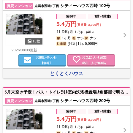
シティーハウス西崎 102号
賃貸マンション
糸満市西崎1丁目
築36年
1階 (4階建)
5.4万円
(共益費:
3,000円
)
1LDK
(
和 1 / 洋 -
)
40㎡
1ヶ月
ナシ
ナシ
敷
礼
保
15枚
[付近] 1台: 5,000円
駐車場
2026/08/03更新
お問い合わせ
お気に入り追加
【無料】
現在
人が追加済
6
とくとくハウス
5月末空き予定！バス・トイレ別♪室内洗濯機置場♪角部屋で明るい室内♪☆お問い合わせは０９８－８５１－３２９１とくとくハウスまで！
シティーハウス西崎 202号
賃貸マンション
糸満市西崎1丁目
築36年
2階 (4階建)
5.4万円
(共益費:
3,000円
)
1LDK
(
和 1 / 洋 -
)
40㎡
1ヶ月
ナシ
ナシ
敷
礼
保