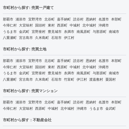
市町村から探す: 売買一戸建て
那覇市
浦添市
宜野湾市
北谷町
嘉手納町
読谷村
恩納村
名護市
本部町
今帰仁村
大宜味村
国頭村
東村
西原町
中城村
北中城村
沖縄市
うるま市
金武町
宜野座村
豊見城市
糸満市
南風原町
与那原町
南城市
八重瀬町
宮古島市
久米島町
石垣市
伊江村
市町村から探す: 売買土地
那覇市
浦添市
宜野湾市
北谷町
嘉手納町
読谷村
恩納村
名護市
本部町
今帰仁村
大宜味村
国頭村
東村
西原町
中城村
北中城村
沖縄市
うるま市
金武町
宜野座村
豊見城市
糸満市
南風原町
与那原町
南城市
八重瀬町
宮古島市
久米島町
石垣市
竹富町
伊江村
渡嘉敷村
粟国村
市町村から探す: 売買マンション
那覇市
浦添市
宜野湾市
北谷町
嘉手納町
読谷村
恩納村
名護市
本部町
今帰仁村
大宜味村
西原町
中城村
北中城村
沖縄市
うるま市
金武町
市町村から探す：不動産会社