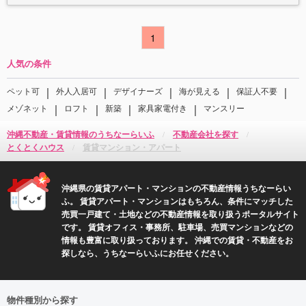
1
人気の条件
｜
｜
｜
｜
｜
ペット可
外人入居可
デザイナーズ
海が見える
保証人不要
｜
｜
｜
｜
メゾネット
ロフト
新築
家具家電付き
マンスリー
沖縄不動産・賃貸情報のうちなーらいふ
不動産会社を探す
とくとくハウス
賃貸マンション・アパート
沖縄県の賃貸アパート・マンションの不動産情報うちなーらい
ふ。 賃貸アパート・マンションはもちろん、条件にマッチした
売買一戸建て・土地などの不動産情報を取り扱うポータルサイト
です。 賃貸オフィス・事務所、駐車場、売買マンションなどの
情報も豊富に取り扱っております。 沖縄での賃貸・不動産をお
探しなら、うちなーらいふにお任せください。
物件種別から探す