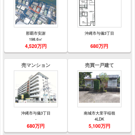
那覇市安謝
沖縄市与儀3丁目
198.6㎡
-
4,520万円
680万円
売マンション
売買一戸建て
沖縄市与儀3丁目
南城市大里字稲嶺
-
4LDK
680万円
5,100万円