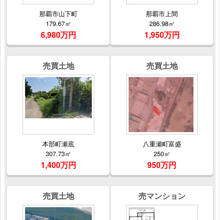
那覇市山下町
那覇市上間
179.67㎡
286.98㎡
6,980万円
1,950万円
売買土地
売買土地
本部町瀬底
八重瀬町富盛
307.73㎡
250㎡
1,400万円
950万円
売買土地
売マンション