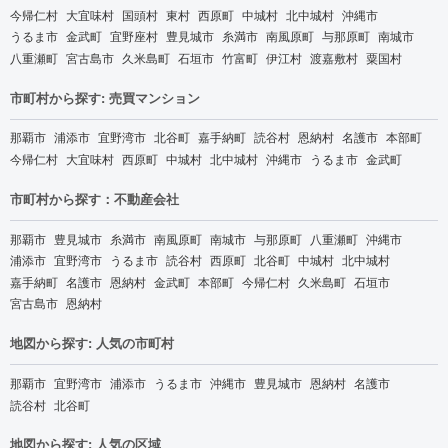
今帰仁村
大宜味村
国頭村
東村
西原町
中城村
北中城村
沖縄市
うるま市
金武町
宜野座村
豊見城市
糸満市
南風原町
与那原町
南城市
八重瀬町
宮古島市
久米島町
石垣市
竹富町
伊江村
渡嘉敷村
粟国村
市町村から探す: 売買マンション
那覇市
浦添市
宜野湾市
北谷町
嘉手納町
読谷村
恩納村
名護市
本部町
今帰仁村
大宜味村
西原町
中城村
北中城村
沖縄市
うるま市
金武町
市町村から探す：不動産会社
那覇市
豊見城市
糸満市
南風原町
南城市
与那原町
八重瀬町
沖縄市
浦添市
宜野湾市
うるま市
読谷村
西原町
北谷町
中城村
北中城村
嘉手納町
名護市
恩納村
金武町
本部町
今帰仁村
久米島町
石垣市
宮古島市
恩納村
地図から探す: 人気の市町村
那覇市
宜野湾市
浦添市
うるま市
沖縄市
豊見城市
恩納村
名護市
読谷村
北谷町
地図から探す: 人気の区域