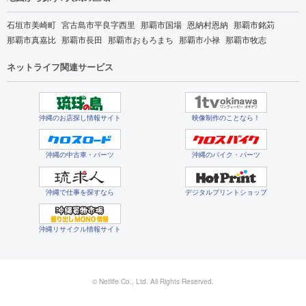
石垣市美崎町
宮古島市平良字西里
那覇市国場
恩納村恩納
那覇市銘苅
那覇市真嘉比
那覇市長田
那覇市おもろまち
那覇市小禄
那覇市牧志
ネットライフ関連サービス
沖縄のお店探し情報サイト
映像制作のことなら！
沖縄の中古車・パーツ
沖縄のバイク・パーツ
沖縄で仕事を探すなら
デジタルプリントショップ
沖縄リサイクル情報サイト
© Netlife Co., Ltd. All Rights Reserved.