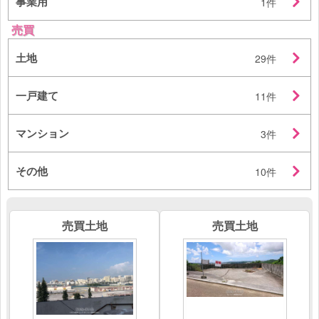
事業用
1件
売買
土地
29件
一戸建て
11件
マンション
3件
その他
10件
売買土地
売買土地