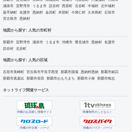
浦添市
宜野湾市
うるま市
読谷村
西原町
北谷町
中城村
北中城村
嘉手納町
名護市
恩納村
金武町
本部町
今帰仁村
久米島町
石垣市
宮古島市
恩納村
地図から探す: 人気の市町村
那覇市
宜野湾市
浦添市
うるま市
沖縄市
豊見城市
恩納村
名護市
読谷村
北谷町
地図から探す: 人気の区域
石垣市美崎町
宮古島市平良字西里
那覇市国場
恩納村恩納
那覇市銘苅
那覇市真嘉比
那覇市長田
那覇市おもろまち
那覇市小禄
那覇市牧志
ネットライフ関連サービス
沖縄のお店探し情報サイト
映像制作のことなら！
沖縄の中古車・パーツ
沖縄のバイク・パーツ