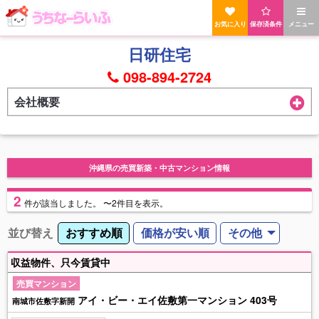
お気に入り
保存済条件
メニュー
日研住宅
098-894-2724
会社概要
沖縄県の売買新築・中古マンション情報
2
件
が該当しました。
〜2件目を表示。
並び替え
おすすめ順
価格が安い順
その他
収益物件、只今賃貸中
売買マンション
アイ・ビー・エイ佐敷第一マンション 403号
南城市佐敷字新開