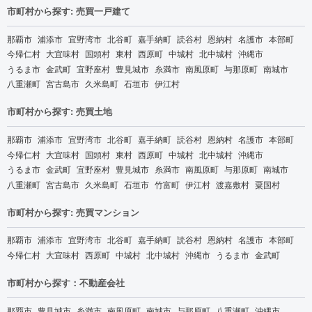
市町村から探す: 売買一戸建て
那覇市
浦添市
宜野湾市
北谷町
嘉手納町
読谷村
恩納村
名護市
本部町
今帰仁村
大宜味村
国頭村
東村
西原町
中城村
北中城村
沖縄市
うるま市
金武町
宜野座村
豊見城市
糸満市
南風原町
与那原町
南城市
八重瀬町
宮古島市
久米島町
石垣市
伊江村
市町村から探す: 売買土地
那覇市
浦添市
宜野湾市
北谷町
嘉手納町
読谷村
恩納村
名護市
本部町
今帰仁村
大宜味村
国頭村
東村
西原町
中城村
北中城村
沖縄市
うるま市
金武町
宜野座村
豊見城市
糸満市
南風原町
与那原町
南城市
八重瀬町
宮古島市
久米島町
石垣市
竹富町
伊江村
渡嘉敷村
粟国村
市町村から探す: 売買マンション
那覇市
浦添市
宜野湾市
北谷町
嘉手納町
読谷村
恩納村
名護市
本部町
今帰仁村
大宜味村
西原町
中城村
北中城村
沖縄市
うるま市
金武町
市町村から探す：不動産会社
那覇市
豊見城市
糸満市
南風原町
南城市
与那原町
八重瀬町
沖縄市