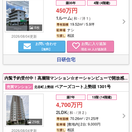
築35年
4階 (4階建)
450万円
1ルーム
(
和 - / 洋 1
)
19.52m² / 5.9坪
専有面積
8枚
ナシ
駐車場
相談
2026/08/04更新
引渡し
お問い合わせ
お気に入り追加
【無料】
現在
人が追加済
60
日研住宅
内覧予約受付中！高層階マンション☆オーシャンビューで開放感があり、夕日や夜景を眺められます♪
ベアーズコート上勢頭 1301号
売買マンション
北谷町上勢頭
築7年
13階 (14階建)
4,700万円
2LDK
(
和 - / 洋 2
)
70.26m² / 21.25坪
専有面積
29枚
[敷地内] 2台: 9,000円
駐車場
相談
2026/08/04更新
引渡し