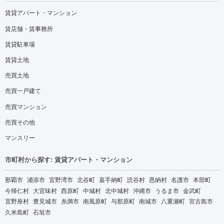
賃貸アパート・マンション
賃店舗・賃事務所
賃貸駐車場
賃貸土地
売買土地
売買一戸建て
売買マンション
売買その他
マンスリー
市町村から探す: 賃貸アパート・マンション
那覇市
浦添市
宜野湾市
北谷町
嘉手納町
読谷村
恩納村
名護市
本部町
今帰仁村
大宜味村
西原町
中城村
北中城村
沖縄市
うるま市
金武町
宜野座村
豊見城市
糸満市
南風原町
与那原町
南城市
八重瀬町
宮古島市
久米島町
石垣市