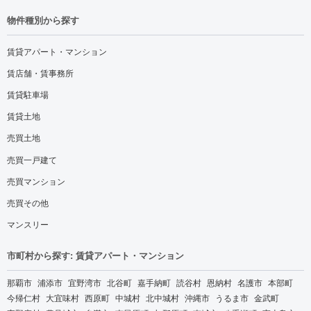
物件種別から探す
賃貸アパート・マンション
賃店舗・賃事務所
賃貸駐車場
賃貸土地
売買土地
売買一戸建て
売買マンション
売買その他
マンスリー
市町村から探す: 賃貸アパート・マンション
那覇市
浦添市
宜野湾市
北谷町
嘉手納町
読谷村
恩納村
名護市
本部町
今帰仁村
大宜味村
西原町
中城村
北中城村
沖縄市
うるま市
金武町