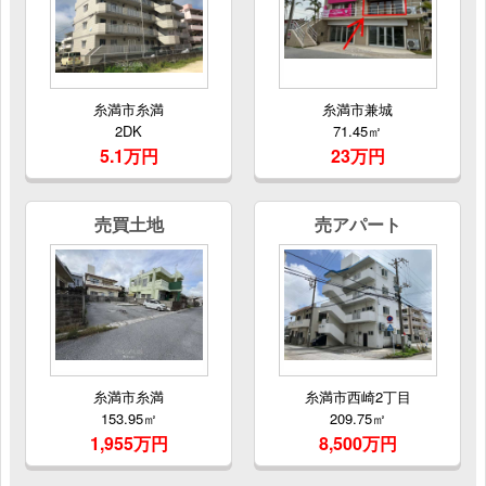
糸満市糸満
糸満市兼城
2DK
71.45㎡
5.1万円
23万円
売買土地
売アパート
糸満市糸満
糸満市西崎2丁目
153.95㎡
209.75㎡
1,955万円
8,500万円