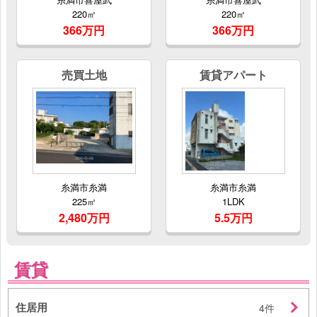
220㎡
220㎡
366万円
366万円
売買土地
賃貸アパート
糸満市糸満
糸満市糸満
225㎡
1LDK
2,480万円
5.5万円
賃貸
住居用
4件