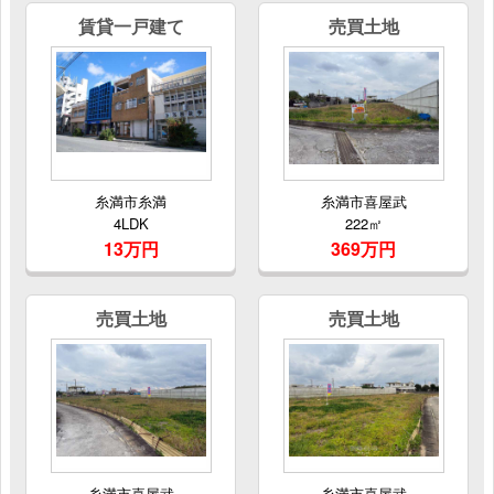
賃貸一戸建て
売買土地
糸満市糸満
糸満市喜屋武
4LDK
222㎡
13万円
369万円
売買土地
売買土地
糸満市喜屋武
糸満市喜屋武