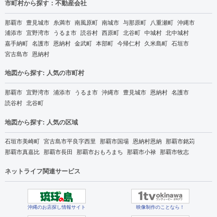
市町村から探す：不動産会社
那覇市
豊見城市
糸満市
南風原町
南城市
与那原町
八重瀬町
沖縄市
浦添市
宜野湾市
うるま市
読谷村
西原町
北谷町
中城村
北中城村
嘉手納町
名護市
恩納村
金武町
本部町
今帰仁村
久米島町
石垣市
宮古島市
恩納村
地図から探す: 人気の市町村
那覇市
宜野湾市
浦添市
うるま市
沖縄市
豊見城市
恩納村
名護市
読谷村
北谷町
地図から探す: 人気の区域
石垣市美崎町
宮古島市平良字西里
那覇市国場
恩納村恩納
那覇市銘苅
那覇市真嘉比
那覇市長田
那覇市おもろまち
那覇市小禄
那覇市牧志
ネットライフ関連サービス
沖縄のお店探し情報サイト
映像制作のことなら！