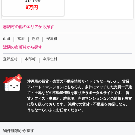
413.18m²
8万円
恩納村の他のエリアから探す
｜
｜
｜
山田
冨着
恩納
安富祖
近隣の市町村から探す
｜
｜
宜野座村
本部町
今帰仁村
沖縄県の賃貸・売買の不動産情報サイトうちなーらいふ。 賃貸
アパート・マンションはもちろん、条件にマッチした売買一戸建
て・土地などの不動産情報を取り扱うポータルサイトです。 賃
貸オフィス・事務所、駐車場、売買マンションなどの情報も豊富
に取り扱っております。 沖縄での賃貸・不動産をお探しなら、
うちなーらいふにお任せください。
物件種別から探す