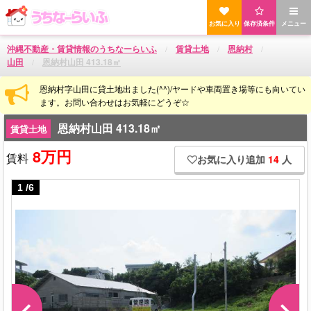
お気に入り
保存済条件
メニュー
沖縄不動産・賃貸情報のうちなーらいふ
賃貸土地
恩納村
山田
恩納村山田 413.18㎡
恩納村字山田に貸土地出ました(^^)/ヤードや車両置き場等にも向いてい
ます。お問い合わせはお気軽にどうぞ☆
恩納村山田 413.18㎡
賃貸土地
8万円
賃料
お気に入り追加
14
人
1
/
6