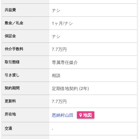
共益費
ナシ
敷金／礼金
1ヶ月/ナシ
保証金
ナシ
仲介手数料
7.7万円
取引態様
専属専任媒介
引き渡し
相談
契約期間
定期借地契約 (2年)
更新料
7.7万円
所在地
恩納村
山田
地図
交通
-