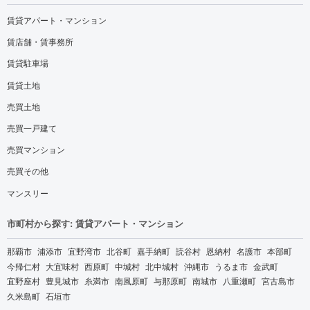
賃貸アパート・マンション
賃店舗・賃事務所
賃貸駐車場
賃貸土地
売買土地
売買一戸建て
売買マンション
売買その他
マンスリー
市町村から探す: 賃貸アパート・マンション
那覇市
浦添市
宜野湾市
北谷町
嘉手納町
読谷村
恩納村
名護市
本部町
今帰仁村
大宜味村
西原町
中城村
北中城村
沖縄市
うるま市
金武町
宜野座村
豊見城市
糸満市
南風原町
与那原町
南城市
八重瀬町
宮古島市
久米島町
石垣市