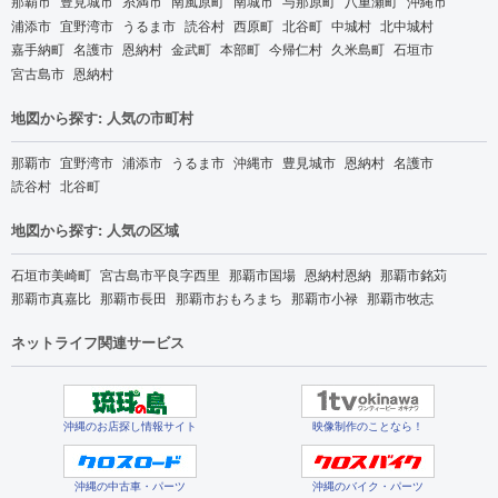
那覇市
豊見城市
糸満市
南風原町
南城市
与那原町
八重瀬町
沖縄市
浦添市
宜野湾市
うるま市
読谷村
西原町
北谷町
中城村
北中城村
嘉手納町
名護市
恩納村
金武町
本部町
今帰仁村
久米島町
石垣市
宮古島市
恩納村
地図から探す: 人気の市町村
那覇市
宜野湾市
浦添市
うるま市
沖縄市
豊見城市
恩納村
名護市
読谷村
北谷町
地図から探す: 人気の区域
石垣市美崎町
宮古島市平良字西里
那覇市国場
恩納村恩納
那覇市銘苅
那覇市真嘉比
那覇市長田
那覇市おもろまち
那覇市小禄
那覇市牧志
ネットライフ関連サービス
沖縄のお店探し情報サイト
映像制作のことなら！
沖縄の中古車・パーツ
沖縄のバイク・パーツ