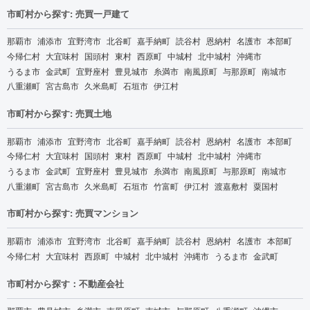
市町村から探す: 売買一戸建て
那覇市
浦添市
宜野湾市
北谷町
嘉手納町
読谷村
恩納村
名護市
本部町
今帰仁村
大宜味村
国頭村
東村
西原町
中城村
北中城村
沖縄市
うるま市
金武町
宜野座村
豊見城市
糸満市
南風原町
与那原町
南城市
八重瀬町
宮古島市
久米島町
石垣市
伊江村
市町村から探す: 売買土地
那覇市
浦添市
宜野湾市
北谷町
嘉手納町
読谷村
恩納村
名護市
本部町
今帰仁村
大宜味村
国頭村
東村
西原町
中城村
北中城村
沖縄市
うるま市
金武町
宜野座村
豊見城市
糸満市
南風原町
与那原町
南城市
八重瀬町
宮古島市
久米島町
石垣市
竹富町
伊江村
渡嘉敷村
粟国村
市町村から探す: 売買マンション
那覇市
浦添市
宜野湾市
北谷町
嘉手納町
読谷村
恩納村
名護市
本部町
今帰仁村
大宜味村
西原町
中城村
北中城村
沖縄市
うるま市
金武町
市町村から探す：不動産会社