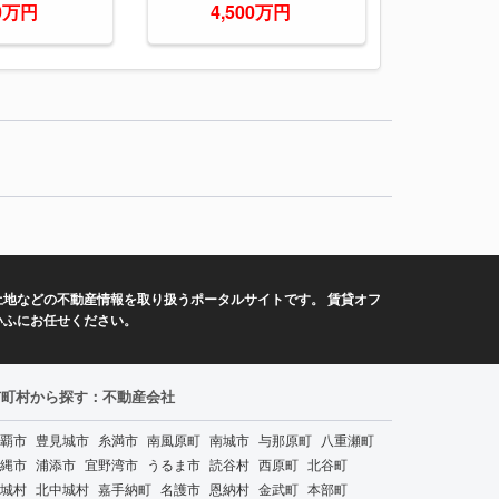
80万円
4,500万円
地などの不動産情報を取り扱うポータルサイトです。 賃貸オフ
いふにお任せください。
市町村から探す：不動産会社
覇市
豊見城市
糸満市
南風原町
南城市
与那原町
八重瀬町
縄市
浦添市
宜野湾市
うるま市
読谷村
西原町
北谷町
城村
北中城村
嘉手納町
名護市
恩納村
金武町
本部町