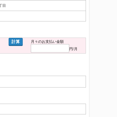
丁目
計算
月々のお支払い金額
円/月