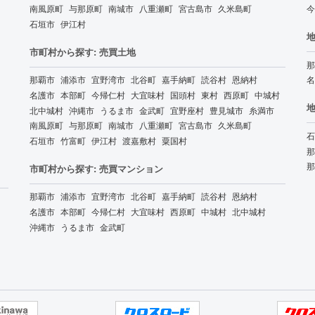
南風原町
与那原町
南城市
八重瀬町
宮古島市
久米島町
今
石垣市
伊江村
地
市町村から探す: 売買土地
那
那覇市
浦添市
宜野湾市
北谷町
嘉手納町
読谷村
恩納村
名
名護市
本部町
今帰仁村
大宜味村
国頭村
東村
西原町
中城村
地
北中城村
沖縄市
うるま市
金武町
宜野座村
豊見城市
糸満市
南風原町
与那原町
南城市
八重瀬町
宮古島市
久米島町
石
石垣市
竹富町
伊江村
渡嘉敷村
粟国村
那
那
市町村から探す: 売買マンション
那覇市
浦添市
宜野湾市
北谷町
嘉手納町
読谷村
恩納村
名護市
本部町
今帰仁村
大宜味村
西原町
中城村
北中城村
沖縄市
うるま市
金武町