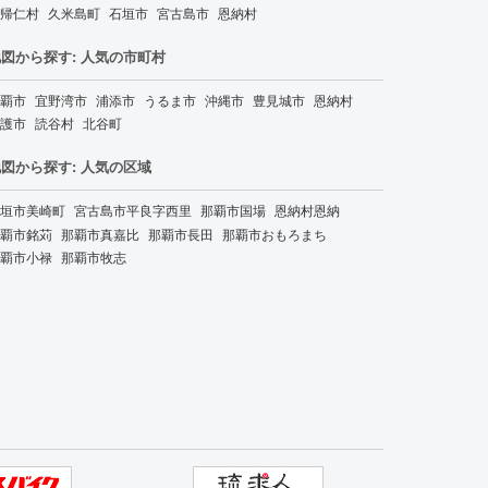
帰仁村
久米島町
石垣市
宮古島市
恩納村
図から探す: 人気の市町村
覇市
宜野湾市
浦添市
うるま市
沖縄市
豊見城市
恩納村
護市
読谷村
北谷町
図から探す: 人気の区域
垣市美崎町
宮古島市平良字西里
那覇市国場
恩納村恩納
覇市銘苅
那覇市真嘉比
那覇市長田
那覇市おもろまち
覇市小禄
那覇市牧志