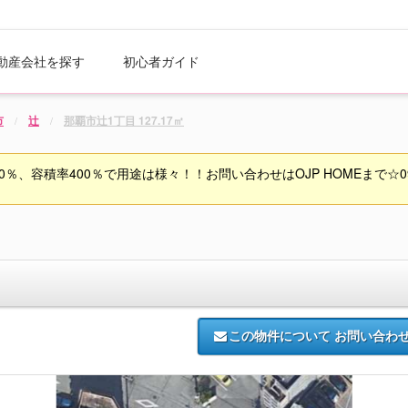
動産会社を探す
初心者ガイド
市
辻
那覇市辻1丁目 127.17㎡
％、容積率400％で用途は様々！！お問い合わせはOJP HOMEまで☆098-
この物件について
お問い合わ