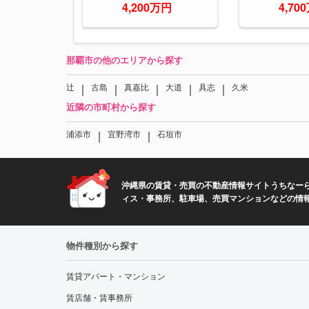
4,200万円
4,70
那覇市の他のエリアから探す
｜
｜
｜
｜
｜
辻
古島
真嘉比
大道
具志
久米
近隣の市町村から探す
｜
｜
浦添市
宜野湾市
石垣市
沖縄県の賃貸・売買の不動産情報サイトうちなーら
ィス・事務所、駐車場、売買マンションなどの情
物件種別から探す
賃貸アパート・マンション
賃店舗・賃事務所