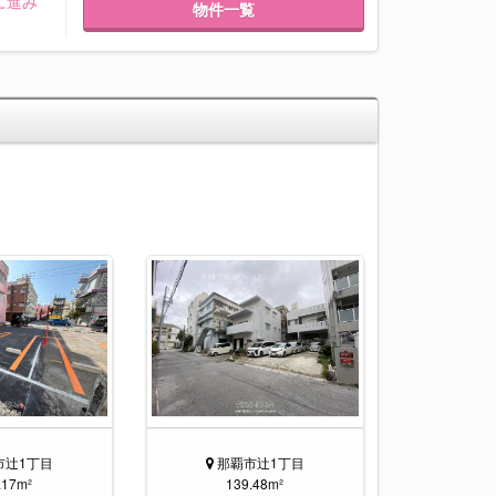
に進み
物件一覧
市辻1丁目
那覇市辻1丁目
.17m²
139.48m²