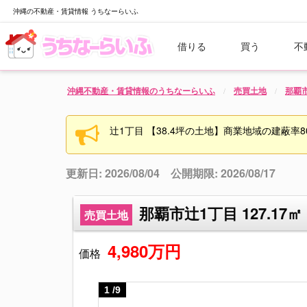
沖縄の不動産・賃貸情報 うちなーらいふ
借りる
買う
不
沖縄不動産・賃貸情報のうちなーらいふ
売買土地
那覇
辻1丁目 【38.4坪の土地】商業地域の建蔽率80
更新日: 2026/08/04 公開期限: 2026/08/17
那覇市辻1丁目 127.17㎡
売買土地
4,980万円
価格
1
/
9