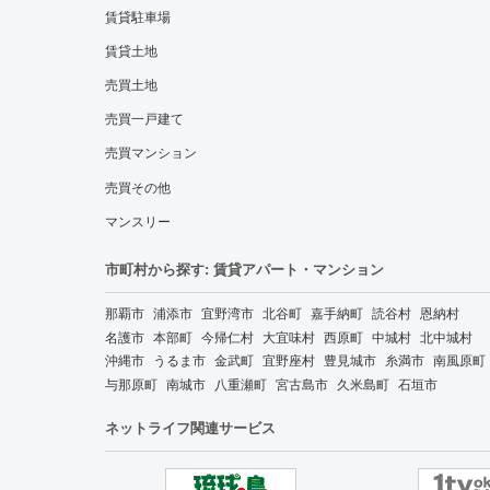
賃貸駐車場
賃貸土地
売買土地
売買一戸建て
売買マンション
売買その他
マンスリー
市町村から探す: 賃貸アパート・マンション
那覇市
浦添市
宜野湾市
北谷町
嘉手納町
読谷村
恩納村
名護市
本部町
今帰仁村
大宜味村
西原町
中城村
北中城村
沖縄市
うるま市
金武町
宜野座村
豊見城市
糸満市
南風原町
与那原町
南城市
八重瀬町
宮古島市
久米島町
石垣市
ネットライフ関連サービス