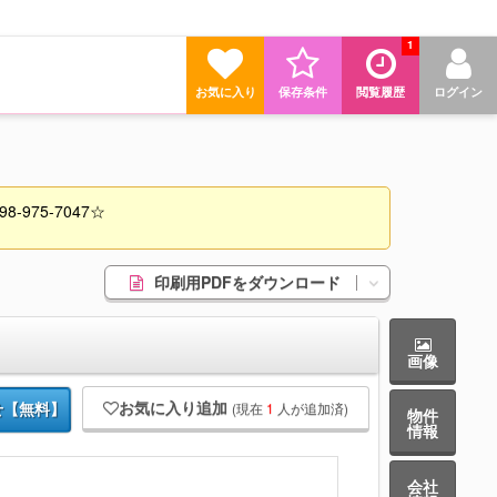
1
お気に入り
保存条件
閲覧履歴
ログイン
975-7047☆
印刷用PDFをダウンロード
画像
お気に入り追加
(現在
1
人が追加済)
せ【無料】
物件
情報
会社