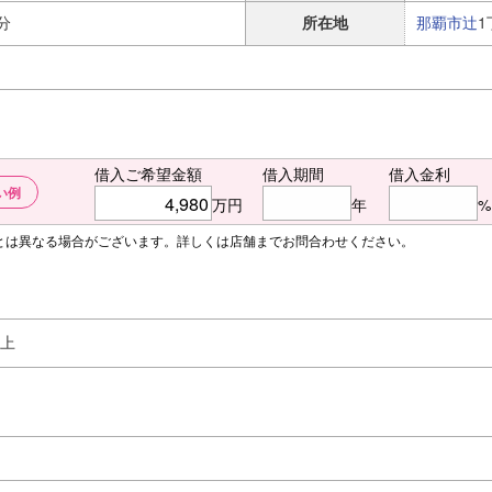
分
所在地
那覇市
辻
1
借入ご希望金額
借入期間
借入金利
い例
万円
年
%
額とは異なる場合がございます。詳しくは店舗までお問合わせください。
以上