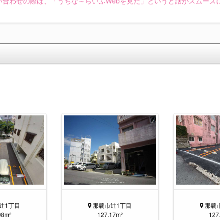
い合わせの際は、「うちな～らいふWebを見た」というと話がスムーズ
辻1丁目
那覇市辻1丁目
那覇
98m²
127.17m²
127