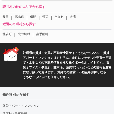
読谷村の他のエリアから探す
｜
｜
｜
｜
｜
長田
高志保
儀間
楚辺
ときわ
大湾
近隣の市町村から探す
｜
｜
北谷町
北中城村
嘉手納町
沖縄県の賃貸・売買の不動産情報サイトうちなーらいふ。 賃貸
アパート・マンションはもちろん、条件にマッチした売買一戸建
て・土地などの不動産情報を取り扱うポータルサイトです。 賃
貸オフィス・事務所、駐車場、売買マンションなどの情報も豊富
に取り扱っております。 沖縄での賃貸・不動産をお探しなら、
うちなーらいふにお任せください。
物件種別から探す
賃貸アパート・マンション
賃店舗・賃事務所