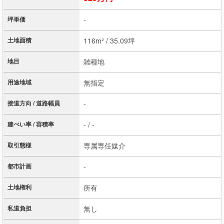
坪単価
-
土地面積
116m² / 35.09坪
地目
雑種地
用途地域
無指定
接道方向 / 道路幅員
-
建ぺい率 / 容積率
- / -
取引態様
専属専任媒介
都市計画
-
土地権利
所有
私道負担
無し