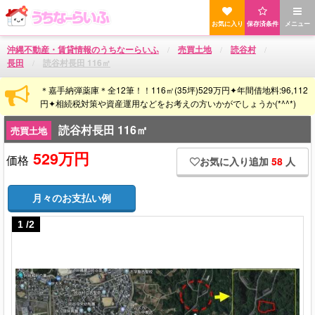
お気に入り
保存済条件
メニュー
沖縄不動産・賃貸情報のうちなーらいふ
売買土地
読谷村
長田
読谷村長田 116㎡
＊嘉手納弾薬庫＊全12筆！！116㎡(35坪)529万円✦年間借地料:96,112
円✦相続税対策や資産運用などをお考えの方いかがでしょうか(*^^*)
読谷村長田 116㎡
売買土地
529万円
価格
お気に入り追加
58
人
月々のお支払い例
1
/
2