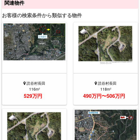
関連物件
お客様の検索条件から類似する物件
読谷村長田
読谷村長田
116m²
118m²
529万円
490万円〜506万円