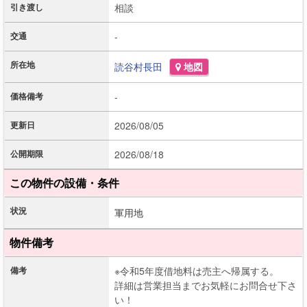
引き渡し
相談
交通
-
所在地
読谷村
長田
地図
価格備考
-
更新日
2026/08/05
公開期限
2026/08/18
この物件の設備・条件
状況
軍用地
物件備考
備考
※令和5年度借地料は売主へ帰属する。
詳細は営業担当までお気軽にお問合せ下さ
い！