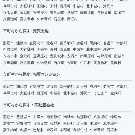
今帰仁村
大宜味村
国頭村
東村
西原町
中城村
北中城村
沖縄市
うるま市
金武町
宜野座村
豊見城市
糸満市
南風原町
与那原町
南城市
八重瀬町
宮古島市
久米島町
石垣市
伊江村
市町村から探す: 売買土地
那覇市
浦添市
宜野湾市
北谷町
嘉手納町
読谷村
恩納村
名護市
本部町
今帰仁村
大宜味村
国頭村
東村
西原町
中城村
北中城村
沖縄市
うるま市
金武町
宜野座村
豊見城市
糸満市
南風原町
与那原町
南城市
八重瀬町
宮古島市
久米島町
石垣市
竹富町
伊江村
渡嘉敷村
粟国村
市町村から探す: 売買マンション
那覇市
浦添市
宜野湾市
北谷町
嘉手納町
読谷村
恩納村
名護市
本部町
今帰仁村
大宜味村
西原町
中城村
北中城村
沖縄市
うるま市
金武町
市町村から探す：不動産会社
那覇市
豊見城市
糸満市
南風原町
南城市
与那原町
八重瀬町
沖縄市
浦添市
宜野湾市
うるま市
読谷村
西原町
北谷町
中城村
北中城村
嘉手納町
名護市
恩納村
金武町
本部町
今帰仁村
久米島町
石垣市