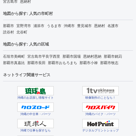
宮古島市
恩納村
地図から探す: 人気の市町村
那覇市
宜野湾市
浦添市
うるま市
沖縄市
豊見城市
恩納村
名護市
読谷村
北谷町
地図から探す: 人気の区域
石垣市美崎町
宮古島市平良字西里
那覇市国場
恩納村恩納
那覇市銘苅
那覇市真嘉比
那覇市長田
那覇市おもろまち
那覇市小禄
那覇市牧志
ネットライフ関連サービス
沖縄のお店探し情報サイト
映像制作のことなら！
沖縄の中古車・パーツ
沖縄のバイク・パーツ
沖縄で仕事を探すなら
デジタルプリントショップ