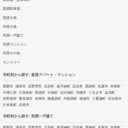
賃貸駐車場
賃貸土地
売買土地
売買一戸建て
売買マンション
売買その他
マンスリー
市町村から探す: 賃貸アパート・マンション
那覇市
浦添市
宜野湾市
北谷町
嘉手納町
読谷村
恩納村
名護市
本部町
今帰仁村
大宜味村
西原町
中城村
北中城村
沖縄市
うるま市
金武町
宜野座村
豊見城市
糸満市
南風原町
与那原町
南城市
八重瀬町
宮古島市
久米島町
石垣市
市町村から探す: 売買一戸建て
那覇市
浦添市
宜野湾市
北谷町
嘉手納町
読谷村
恩納村
名護市
本部町