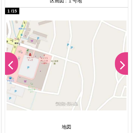
区画図 : １号地 
1
/
15
地図