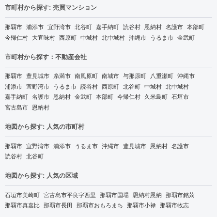
市町村から探す: 売買マンション
那覇市
浦添市
宜野湾市
北谷町
嘉手納町
読谷村
恩納村
名護市
本部町
今帰仁村
大宜味村
西原町
中城村
北中城村
沖縄市
うるま市
金武町
市町村から探す：不動産会社
那覇市
豊見城市
糸満市
南風原町
南城市
与那原町
八重瀬町
沖縄市
浦添市
宜野湾市
うるま市
読谷村
西原町
北谷町
中城村
北中城村
嘉手納町
名護市
恩納村
金武町
本部町
今帰仁村
久米島町
石垣市
宮古島市
恩納村
地図から探す: 人気の市町村
那覇市
宜野湾市
浦添市
うるま市
沖縄市
豊見城市
恩納村
名護市
読谷村
北谷町
地図から探す: 人気の区域
石垣市美崎町
宮古島市平良字西里
那覇市国場
恩納村恩納
那覇市銘苅
那覇市真嘉比
那覇市長田
那覇市おもろまち
那覇市小禄
那覇市牧志