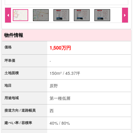
物件情報
価格
1,500万円
坪単価
-
土地面積
150m² / 45.37坪
地目
原野
用途地域
第一種低層
接道方向 / 道路幅員
西
建ぺい率 / 容積率
40% / 80%