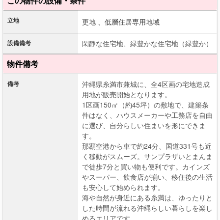
この物件の設備・条件
立地
更地 、
低層住居専用地域
設備備考
閑静な住宅地、緑豊かな住宅地（緑豊か）
物件備考
備考
沖縄県糸満市兼城に、全4区画の宅地造成
用地が販売開始となります。
1区画150㎡（約45坪）の敷地で、建築条
件はなく、ハウスメーカーや工務店を自由
に選び、自分らしい住まいを形にできま
す。
那覇空港から車で約24分、国道331号も近
く移動がスムーズ。サンプラザいとまんま
で徒歩7分と買い物も便利です。カインズ
やスーパー、飲食店が揃い、移住後の生活
も安心して始められます。
海や自然が身近にある糸満は、ゆったりと
した時間が流れる沖縄らしい暮らしを楽し
めるエリアです。