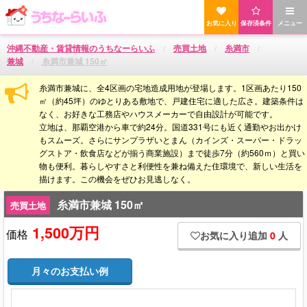
お気に入り
保存済条件
メニュー
沖縄不動産・賃貸情報のうちなーらいふ
売買土地
糸満市
兼城
糸満市兼城 150㎡
糸満市兼城に、全4区画の宅地造成用地が登場します。1区画あたり150
㎡（約45坪）のゆとりある敷地で、戸建住宅に適した広さ。建築条件は
なく、お好きな工務店やハウスメーカーで自由設計が可能です。
立地は、那覇空港から車で約24分。国道331号にも近く通勤やお出かけ
もスムーズ。さらにサンプラザいとまん（カインズ・スーパー・ドラッ
グストア・飲食店などが揃う商業施設）まで徒歩7分（約560ｍ）と買い
物も便利。暮らしやすさと利便性を兼ね備えた住環境で、新しい生活を
描けます。この機会をぜひお見逃しなく。
糸満市兼城 150㎡
売買土地
1,500万円
価格
お気に入り追加
0
人
月々のお支払い例