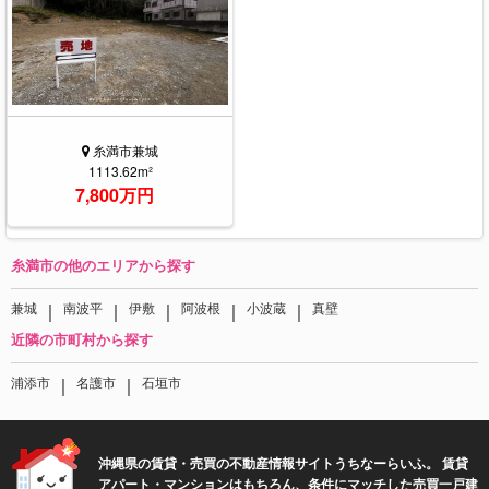
糸満市兼城
1113.62m²
7,800万円
糸満市の他のエリアから探す
｜
｜
｜
｜
｜
兼城
南波平
伊敷
阿波根
小波蔵
真壁
近隣の市町村から探す
｜
｜
浦添市
名護市
石垣市
沖縄県の賃貸・売買の不動産情報サイトうちなーらいふ。 賃貸
アパート・マンションはもちろん、条件にマッチした売買一戸建