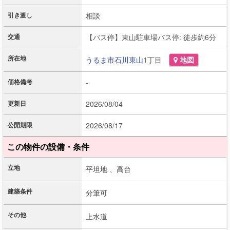
引き渡し
相談
交通
【バス停】東山駐車場バス停: 徒歩約6分
所在地
うるま市
石川東山
1丁目
地図
価格備考
-
更新日
2026/08/04
公開期限
2026/08/17
この物件の設備・条件
立地
平坦地 、
高台
建築条件
分筆可
その他
上水道