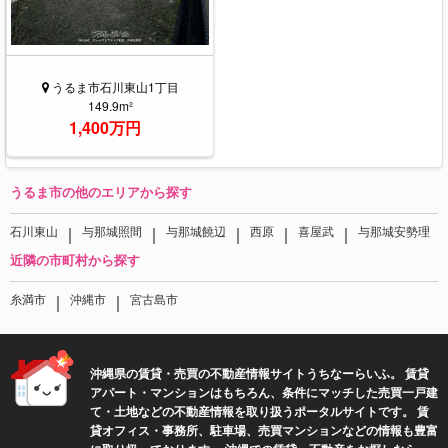
うるま市石川東山1丁目
149.9m²
1,400万円
うるま市の他のエリアから探す
｜
｜
｜
｜
｜
石川東山
与那城照間
与那城饒辺
西原
喜屋武
与那城安勢理
近隣の市町村から探す
｜
｜
糸満市
沖縄市
宮古島市
沖縄県の賃貸・売買の不動産情報サイトうちなーらいふ。 賃貸
アパート・マンションはもちろん、条件にマッチした売買一戸建
て・土地などの不動産情報を取り扱うポータルサイトです。 賃
貸オフィス・事務所、駐車場、売買マンションなどの情報も豊富