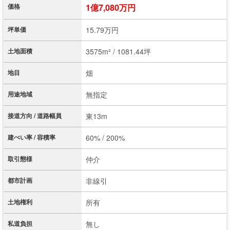
価格
1億7,080万円
坪単価
15.79万円
土地面積
3575m² / 1081.44坪
地目
畑
用途地域
無指定
接道方向 / 道路幅員
東13m
建ぺい率 / 容積率
60% / 200%
取引態様
仲介
都市計画
非線引
土地権利
所有
私道負担
無し