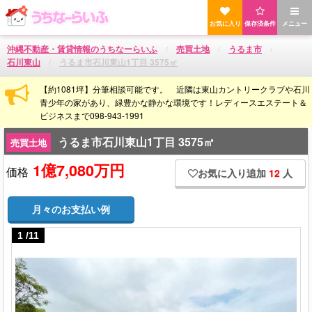
お気に入り
保存済条件
メニュー
沖縄不動産・賃貸情報のうちなーらいふ
売買土地
うるま市
石川東山
うるま市石川東山1丁目 3575㎡
【約1081坪】分筆相談可能です。 近隣は東山カントリークラブや石川
青少年の家があり、緑豊かな静かな環境です！レディースエステート＆
ビジネスまで098-943-1991
うるま市石川東山1丁目 3575㎡
売買土地
1億7,080万円
価格
お気に入り追加
12
人
月々のお支払い例
1
/
11