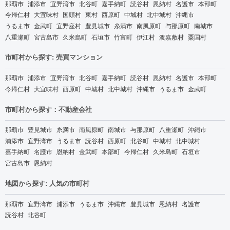
那覇市
浦添市
宜野湾市
北谷町
嘉手納町
読谷村
恩納村
名護市
本部町
今帰仁村
大宜味村
国頭村
東村
西原町
中城村
北中城村
沖縄市
うるま市
金武町
宜野座村
豊見城市
糸満市
南風原町
与那原町
南城市
八重瀬町
宮古島市
久米島町
石垣市
竹富町
伊江村
渡嘉敷村
粟国村
市町村から探す: 売買マンション
那覇市
浦添市
宜野湾市
北谷町
嘉手納町
読谷村
恩納村
名護市
本部町
今帰仁村
大宜味村
西原町
中城村
北中城村
沖縄市
うるま市
金武町
市町村から探す：不動産会社
那覇市
豊見城市
糸満市
南風原町
南城市
与那原町
八重瀬町
沖縄市
浦添市
宜野湾市
うるま市
読谷村
西原町
北谷町
中城村
北中城村
嘉手納町
名護市
恩納村
金武町
本部町
今帰仁村
久米島町
石垣市
宮古島市
恩納村
地図から探す: 人気の市町村
那覇市
宜野湾市
浦添市
うるま市
沖縄市
豊見城市
恩納村
名護市
読谷村
北谷町