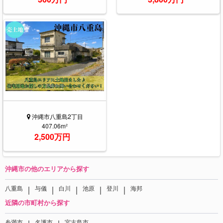
沖縄市八重島2丁目
407.06m²
2,500万円
沖縄市の他のエリアから探す
｜
｜
｜
｜
｜
八重島
与儀
白川
池原
登川
海邦
近隣の市町村から探す
糸満市
名護市
宮古島市