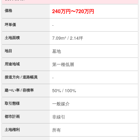
価格
240万円〜720万円
坪単価
-
土地面積
7.09m² / 2.14坪
地目
墓地
用途地域
第一種低層
接道方向 / 道路幅員
-
建ぺい率 / 容積率
50% / 100%
取引態様
一般媒介
都市計画
非線引
土地権利
所有