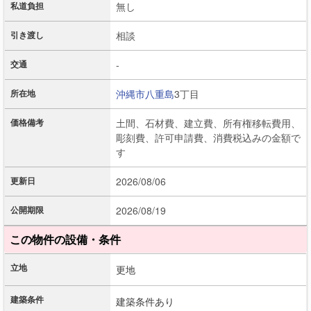
私道負担
無し
引き渡し
相談
交通
-
所在地
沖縄市
八重島
3丁目
価格備考
土間、石材費、建立費、所有権移転費用、
彫刻費、許可申請費、消費税込みの金額で
す
更新日
2026/08/06
公開期限
2026/08/19
この物件の設備・条件
立地
更地
建築条件
建築条件あり