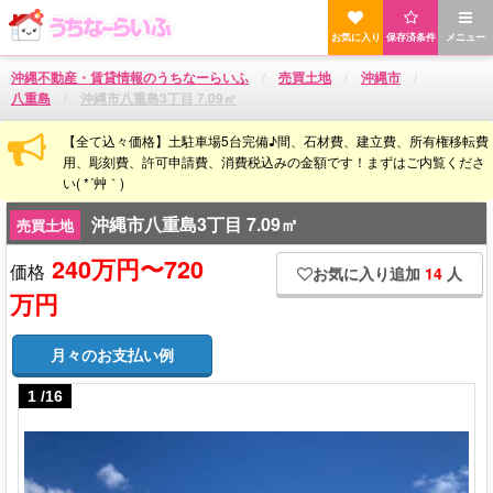
お気に入り
保存済条件
メニュー
沖縄不動産・賃貸情報のうちなーらいふ
売買土地
沖縄市
八重島
沖縄市八重島3丁目 7.09㎡
【全て込々価格】土駐車場5台完備♪間、石材費、建立費、所有権移転費
用、彫刻費、許可申請費、消費税込みの金額です！まずはご内覧くださ
い( *´艸｀)
沖縄市八重島3丁目 7.09㎡
売買土地
240万円〜720
価格
お気に入り追加
14
人
万円
月々のお支払い例
1
/
16