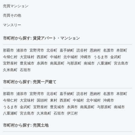
売買マンション
売買その他
マンスリー
市町村から探す: 賃貸アパート・マンション
那覇市
浦添市
宜野湾市
北谷町
嘉手納町
読谷村
恩納村
名護市
本部町
今帰仁村
大宜味村
西原町
中城村
北中城村
沖縄市
うるま市
金武町
宜野座村
豊見城市
糸満市
南風原町
与那原町
南城市
八重瀬町
宮古島市
久米島町
石垣市
市町村から探す: 売買一戸建て
那覇市
浦添市
宜野湾市
北谷町
嘉手納町
読谷村
恩納村
名護市
本部町
今帰仁村
大宜味村
国頭村
東村
西原町
中城村
北中城村
沖縄市
うるま市
金武町
宜野座村
豊見城市
糸満市
南風原町
与那原町
南城市
八重瀬町
宮古島市
久米島町
石垣市
伊江村
市町村から探す: 売買土地