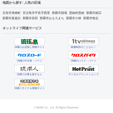
地図から探す: 人気の区域
石垣市美崎町
宮古島市平良字西里
那覇市国場
恩納村恩納
那覇市銘苅
那覇市真嘉比
那覇市長田
那覇市おもろまち
那覇市小禄
那覇市牧志
ネットライフ関連サービス
沖縄のお店探し情報サイト
映像制作のことなら！
沖縄の中古車・パーツ
沖縄のバイク・パーツ
沖縄で仕事を探すなら
デジタルプリントショップ
沖縄リサイクル情報サイト
© Netlife Co., Ltd. All Rights Reserved.