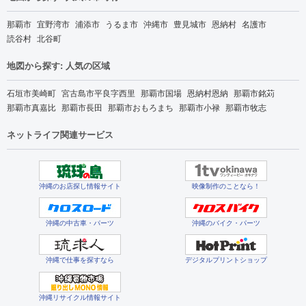
那覇市
宜野湾市
浦添市
うるま市
沖縄市
豊見城市
恩納村
名護市
読谷村
北谷町
地図から探す: 人気の区域
石垣市美崎町
宮古島市平良字西里
那覇市国場
恩納村恩納
那覇市銘苅
那覇市真嘉比
那覇市長田
那覇市おもろまち
那覇市小禄
那覇市牧志
ネットライフ関連サービス
沖縄のお店探し情報サイト
映像制作のことなら！
沖縄の中古車・パーツ
沖縄のバイク・パーツ
沖縄で仕事を探すなら
デジタルプリントショップ
沖縄リサイクル情報サイト