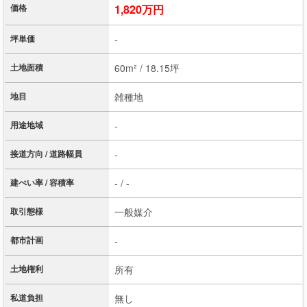
価格
1,820万円
坪単価
-
土地面積
60m² / 18.15坪
地目
雑種地
用途地域
-
接道方向 / 道路幅員
-
建ぺい率 / 容積率
- / -
取引態様
一般媒介
都市計画
-
土地権利
所有
私道負担
無し