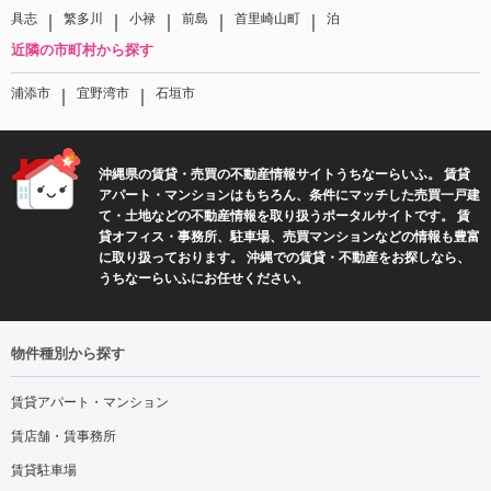
｜
｜
｜
｜
｜
具志
繁多川
小禄
前島
首里崎山町
泊
近隣の市町村から探す
｜
｜
浦添市
宜野湾市
石垣市
沖縄県の賃貸・売買の不動産情報サイトうちなーらいふ。 賃貸
アパート・マンションはもちろん、条件にマッチした売買一戸建
て・土地などの不動産情報を取り扱うポータルサイトです。 賃
貸オフィス・事務所、駐車場、売買マンションなどの情報も豊富
に取り扱っております。 沖縄での賃貸・不動産をお探しなら、
うちなーらいふにお任せください。
物件種別から探す
賃貸アパート・マンション
賃店舗・賃事務所
賃貸駐車場