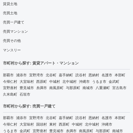
賃貸土地
売買土地
売買一戸建て
売買マンション
売買その他
マンスリー
市町村から探す: 賃貸アパート・マンション
那覇市
浦添市
宜野湾市
北谷町
嘉手納町
読谷村
恩納村
名護市
本部町
今帰仁村
大宜味村
西原町
中城村
北中城村
沖縄市
うるま市
金武町
宜野座村
豊見城市
糸満市
南風原町
与那原町
南城市
八重瀬町
宮古島市
久米島町
石垣市
市町村から探す: 売買一戸建て
那覇市
浦添市
宜野湾市
北谷町
嘉手納町
読谷村
恩納村
名護市
本部町
今帰仁村
大宜味村
国頭村
東村
西原町
中城村
北中城村
沖縄市
うるま市
金武町
宜野座村
豊見城市
糸満市
南風原町
与那原町
南城市