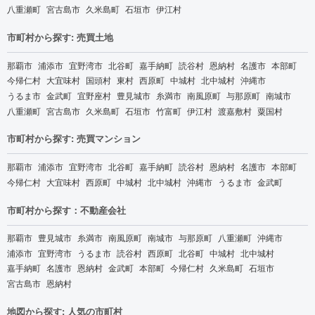
八重瀬町
宮古島市
久米島町
石垣市
伊江村
市町村から探す: 売買土地
那覇市
浦添市
宜野湾市
北谷町
嘉手納町
読谷村
恩納村
名護市
本部町
今帰仁村
大宜味村
国頭村
東村
西原町
中城村
北中城村
沖縄市
うるま市
金武町
宜野座村
豊見城市
糸満市
南風原町
与那原町
南城市
八重瀬町
宮古島市
久米島町
石垣市
竹富町
伊江村
渡嘉敷村
粟国村
市町村から探す: 売買マンション
那覇市
浦添市
宜野湾市
北谷町
嘉手納町
読谷村
恩納村
名護市
本部町
今帰仁村
大宜味村
西原町
中城村
北中城村
沖縄市
うるま市
金武町
市町村から探す：不動産会社
那覇市
豊見城市
糸満市
南風原町
南城市
与那原町
八重瀬町
沖縄市
浦添市
宜野湾市
うるま市
読谷村
西原町
北谷町
中城村
北中城村
嘉手納町
名護市
恩納村
金武町
本部町
今帰仁村
久米島町
石垣市
宮古島市
恩納村
地図から探す: 人気の市町村