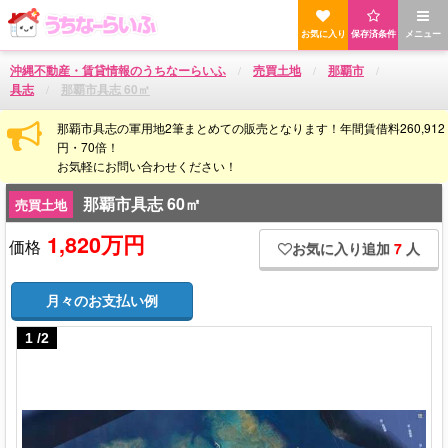
お気に入り
保存済条件
メニュー
沖縄不動産・賃貸情報のうちなーらいふ
売買土地
那覇市
具志
那覇市具志 60㎡
那覇市具志の軍用地2筆まとめての販売となります！年間賃借料260,912
円・70倍！
お気軽にお問い合わせください！
那覇市具志 60㎡
売買土地
1,820万円
価格
お気に入り追加
7
人
月々のお支払い例
1
/
2