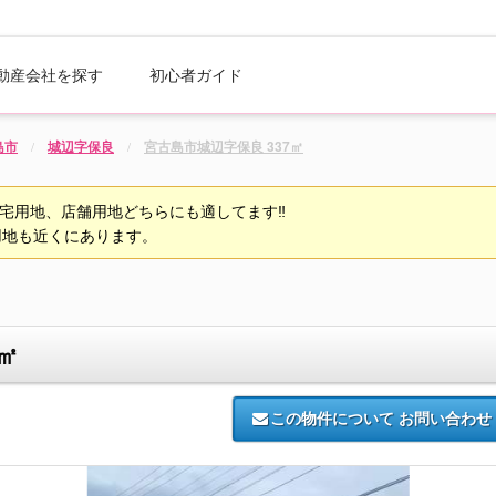
動産会社を探す
初心者ガイド
島市
城辺字保良
宮古島市城辺字保良 337㎡
宅用地、店舗用地どちらにも適してます‼
用地も近くにあります。
㎡
この物件について
お問い合わせ