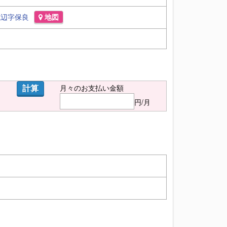
城辺字保良
地図
計算
月々のお支払い金額
円/月