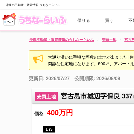
沖縄の不動産・賃貸情報 うちなーらいふ
借りる
買う
不
沖縄不動産・賃貸情報のうちなーらいふ
売買土地
宮古
大通り沿いに手頃な坪数の土地が出ました‼住
閑静な住宅地になります。500坪、アパート
更新日: 2026/07/27 公開期限: 2026/08/09
宮古島市城辺字保良 337
売買土地
400万円
価格
1
/
3