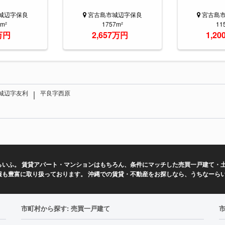
城辺字保良
宮古島市城辺字保良
宮古島
7m²
1757m²
11
万円
2,657万円
1,2
｜
城辺字友利
平良字西原
いふ。 賃貸アパート・マンションはもちろん、条件にマッチした売買一戸建て・土
報も豊富に取り扱っております。 沖縄での賃貸・不動産をお探しなら、うちなーら
市町村から探す: 売買一戸建て