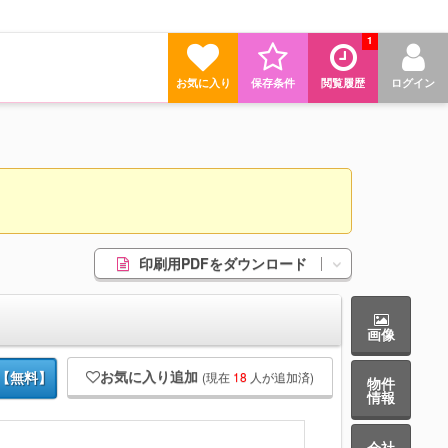
1
お気に入り
保存条件
閲覧履歴
ログイン
印刷用PDFをダウンロード
画像
お気に入り追加
(現在
18
人が追加済)
【無料】
物件
情報
会社