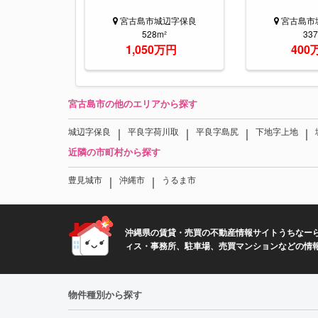
宮古島市城辺字保良
宮古島市
528m²
33
1,050万円
400
宮古島市の他のエリアから探す
｜
｜
｜
｜
城辺字保良
平良字荷川取
平良字島尻
下地字上地
近隣の市町村から探す
｜
｜
豊見城市
沖縄市
うるま市
沖縄県の賃貸・売買の不動産情報サイトうちなーら
ィス・事務所、駐車場、売買マンションなどの情
物件種別から探す