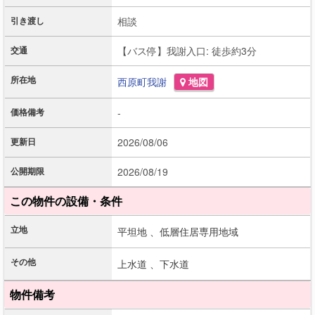
引き渡し
相談
交通
【バス停】我謝入口: 徒歩約3分
所在地
西原町
我謝
地図
価格備考
-
更新日
2026/08/06
公開期限
2026/08/19
この物件の設備・条件
立地
平坦地 、
低層住居専用地域
その他
上水道 、
下水道
物件備考