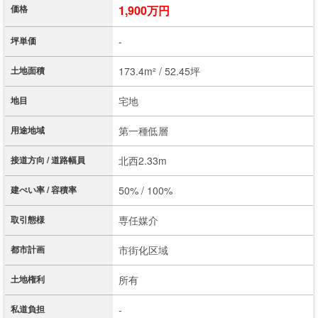
価格
1,900万円
坪単価
-
土地面積
173.4m² / 52.45坪
地目
宅地
用途地域
第一種低層
接道方向 / 道路幅員
北西2.33m
建ぺい率 / 容積率
50% / 100%
取引態様
専任媒介
都市計画
市街化区域
土地権利
所有
私道負担
-