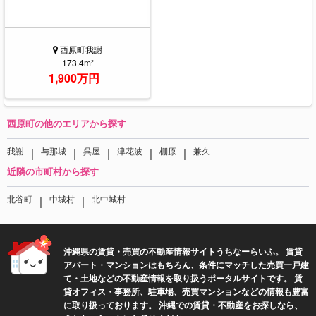
西原町我謝
173.4m²
1,900万円
西原町の他のエリアから探す
｜
｜
｜
｜
｜
我謝
与那城
呉屋
津花波
棚原
兼久
近隣の市町村から探す
｜
｜
北谷町
中城村
北中城村
沖縄県の賃貸・売買の不動産情報サイトうちなーらいふ。 賃貸
アパート・マンションはもちろん、条件にマッチした売買一戸建
て・土地などの不動産情報を取り扱うポータルサイトです。 賃
貸オフィス・事務所、駐車場、売買マンションなどの情報も豊富
に取り扱っております。 沖縄での賃貸・不動産をお探しなら、