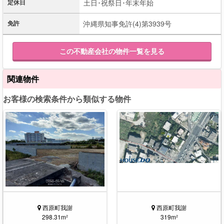
定休日
土日･祝祭日･年末年始
免許
沖縄県知事免許(4)第3939号
この不動産会社の物件一覧を見る
関連物件
お客様の検索条件から類似する物件
西原町我謝
西原町我謝
298.31m²
319m²