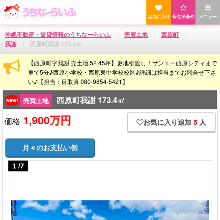
お気に入り
保存済条件
メニュー
沖縄不動産・賃貸情報のうちなーらいふ
売買土地
西原町
我謝
西原町我謝 173.4㎡
【西原町字我謝 売土地 52.45坪】更地引渡し！サンエー西原シティまで
車で5分♪西原小学校・西原東中学校校区♪詳細は担当までお問合せ下さ
い♪【担当：目取眞 080-9854-5421】
西原町我謝 173.4㎡
売買土地
1,900万円
価格
お気に入り追加
5
人
月々のお支払い例
1
/
7