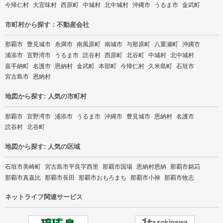
今帰仁村
大宜味村
西原町
中城村
北中城村
沖縄市
うるま市
金武町
市町村から探す：不動産会社
那覇市
豊見城市
糸満市
南風原町
南城市
与那原町
八重瀬町
沖縄市
浦添市
宜野湾市
うるま市
読谷村
西原町
北谷町
中城村
北中城村
嘉手納町
名護市
恩納村
金武町
本部町
今帰仁村
久米島町
石垣市
宮古島市
恩納村
地図から探す: 人気の市町村
那覇市
宜野湾市
浦添市
うるま市
沖縄市
豊見城市
恩納村
名護市
読谷村
北谷町
地図から探す: 人気の区域
石垣市美崎町
宮古島市平良字西里
那覇市国場
恩納村恩納
那覇市銘苅
那覇市真嘉比
那覇市長田
那覇市おもろまち
那覇市小禄
那覇市牧志
ネットライフ関連サービス