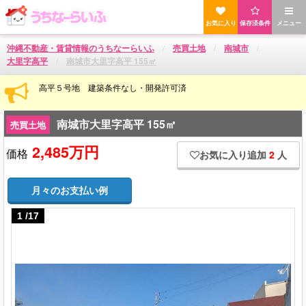
お気に入り
保存済条件
メニュー
沖縄不動産・賃貸情報のうちなーらいふ
売買土地
南城市
大里字高平
南城市大里字高平 155㎡
高平５号地 建築条件なし・開発許可済
南城市大里字高平 155㎡
売買土地
2,485万円
価格
お気に入り追加
2
人
月々のお支払い例
1
/
17