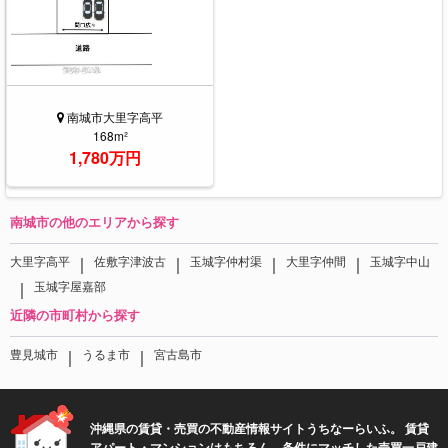
南城市大里字高平
168m²
1,780万円
南城市の他のエリアから探す
｜
｜
｜
｜
大里字高平
佐敷字津波古
玉城字仲村渠
大里字仲間
玉城字中山
｜
玉城字屋嘉部
近隣の市町村から探す
｜
｜
豊見城市
うるま市
宮古島市
沖縄県の賃貸・売買の不動産情報サイトうちなーらいふ。 賃貸
アパート・マンションはもちろん、条件にマッチした売買一戸建