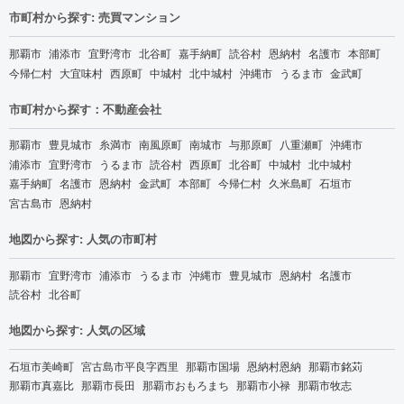
市町村から探す: 売買マンション
那覇市
浦添市
宜野湾市
北谷町
嘉手納町
読谷村
恩納村
名護市
本部町
今帰仁村
大宜味村
西原町
中城村
北中城村
沖縄市
うるま市
金武町
市町村から探す：不動産会社
那覇市
豊見城市
糸満市
南風原町
南城市
与那原町
八重瀬町
沖縄市
浦添市
宜野湾市
うるま市
読谷村
西原町
北谷町
中城村
北中城村
嘉手納町
名護市
恩納村
金武町
本部町
今帰仁村
久米島町
石垣市
宮古島市
恩納村
地図から探す: 人気の市町村
那覇市
宜野湾市
浦添市
うるま市
沖縄市
豊見城市
恩納村
名護市
読谷村
北谷町
地図から探す: 人気の区域
石垣市美崎町
宮古島市平良字西里
那覇市国場
恩納村恩納
那覇市銘苅
那覇市真嘉比
那覇市長田
那覇市おもろまち
那覇市小禄
那覇市牧志