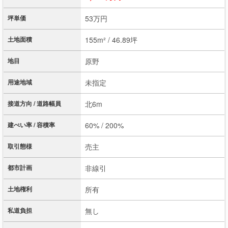
坪単価
53万円
土地面積
155m² / 46.89坪
地目
原野
用途地域
未指定
接道方向 / 道路幅員
北6m
建ぺい率 / 容積率
60% / 200%
取引態様
売主
都市計画
非線引
土地権利
所有
私道負担
無し