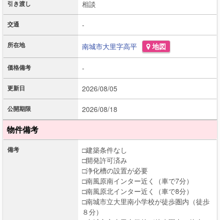
引き渡し
相談
交通
-
所在地
南城市
大里字高平
地図
価格備考
-
更新日
2026/08/05
公開期限
2026/08/18
物件備考
備考
□建築条件なし
□開発許可済み
□浄化槽の設置が必要
□南風原南インター近く（車で7分）
□南風原北インター近く（車で8分）
□南城市立大里南小学校が徒歩圏内（徒歩
８分）