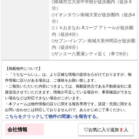
□南城市立大里中学校が徒歩圏内（徒歩８
分）
□イオンタウン南城大里が徒歩圏内（徒歩4
分）
□ＪＡおきなわ Aコープ アトールが徒歩圏
内（徒歩4分）
□セブン-イレブン 南城大里仲間店が徒歩圏
内（徒歩6分）
□サンエー八重瀬シティ近く（車で6分）
【掲載物件について】
・「うちなーらいふ」は、より正確な情報の提供を心がけておりますが、物
件情報に誤りがある場合は、ご連絡をお願い致します。
・ご報告いただいた内容につきましては、掲載提供元である不動産会社に直
接送信させていただきます。情報が不足している場合や、事実確認ができな
い場合などは対応できない場合がございます。
・本フォームは物件情報の誤りに関する報告専用です。賃貸・売買に関する
お問い合わせには対応しておりませんので、あらかじめご了承ください。
こちらをクリックして物件の間違いを報告する。
会社情報
お気に入り追加
2
人