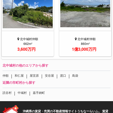
北中城村仲順
北中城村仲順
662m²
860m²
3,600万円
1億3,000万円
北中城村の他のエリアから探す
｜
｜
｜
｜
｜
仲順
和仁屋
屋宜原
安谷屋
渡口
島袋
近隣の市町村から探す
｜
｜
読谷村
中城村
嘉手納町
沖縄県の賃貸・売買の不動産情報サイトうちなーらいふ。 賃貸