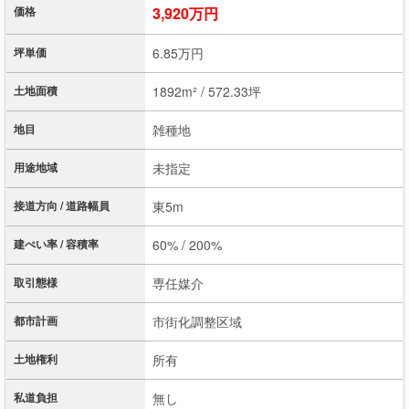
価格
3,920万円
坪単価
6.85万円
土地面積
1892m² / 572.33坪
地目
雑種地
用途地域
未指定
接道方向 / 道路幅員
東5m
建ぺい率 / 容積率
60% / 200%
取引態様
専任媒介
都市計画
市街化調整区域
土地権利
所有
私道負担
無し