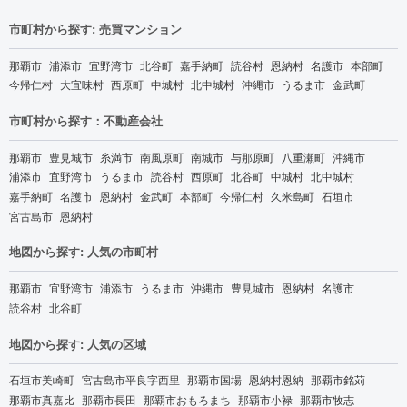
市町村から探す: 売買マンション
那覇市
浦添市
宜野湾市
北谷町
嘉手納町
読谷村
恩納村
名護市
本部町
今帰仁村
大宜味村
西原町
中城村
北中城村
沖縄市
うるま市
金武町
市町村から探す：不動産会社
那覇市
豊見城市
糸満市
南風原町
南城市
与那原町
八重瀬町
沖縄市
浦添市
宜野湾市
うるま市
読谷村
西原町
北谷町
中城村
北中城村
嘉手納町
名護市
恩納村
金武町
本部町
今帰仁村
久米島町
石垣市
宮古島市
恩納村
地図から探す: 人気の市町村
那覇市
宜野湾市
浦添市
うるま市
沖縄市
豊見城市
恩納村
名護市
読谷村
北谷町
地図から探す: 人気の区域
石垣市美崎町
宮古島市平良字西里
那覇市国場
恩納村恩納
那覇市銘苅
那覇市真嘉比
那覇市長田
那覇市おもろまち
那覇市小禄
那覇市牧志