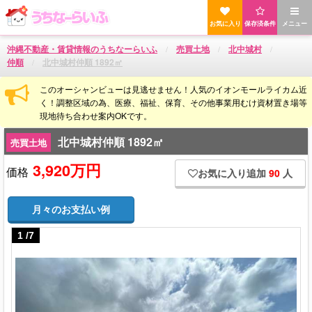
お気に入り
保存済条件
メニュー
沖縄不動産・賃貸情報のうちなーらいふ
売買土地
北中城村
仲順
北中城村仲順 1892㎡
このオーシャンビューは見逃せません！人気のイオンモールライカム近
く！調整区域の為、医療、福祉、保育、その他事業用むけ資材置き場等
現地待ち合わせ案内OKです。
北中城村仲順 1892㎡
売買土地
3,920万円
価格
お気に入り追加
90
人
月々のお支払い例
1
/
7