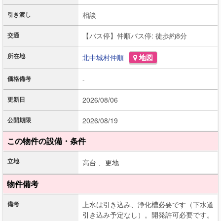
引き渡し
相談
交通
【バス停】仲順バス停: 徒歩約8分
所在地
北中城村
仲順
地図
価格備考
-
更新日
2026/08/06
公開期限
2026/08/19
この物件の設備・条件
立地
高台 、
更地
物件備考
備考
上水は引き込み、浄化槽必要です（下水道
引き込み予定なし）。開発許可必要です。