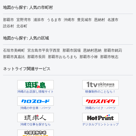
地図から探す: 人気の市町村
那覇市
宜野湾市
浦添市
うるま市
沖縄市
豊見城市
恩納村
名護市
読谷村
北谷町
地図から探す: 人気の区域
石垣市美崎町
宮古島市平良字西里
那覇市国場
恩納村恩納
那覇市銘苅
那覇市真嘉比
那覇市長田
那覇市おもろまち
那覇市小禄
那覇市牧志
ネットライフ関連サービス
沖縄のお店探し情報サイト
映像制作のことなら！
沖縄の中古車・パーツ
沖縄のバイク・パーツ
沖縄で仕事を探すなら
デジタルプリントショップ