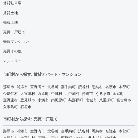
賃貸駐車場
賃貸土地
売買土地
売買一戸建て
売買マンション
売買その他
マンスリー
市町村から探す: 賃貸アパート・マンション
那覇市
浦添市
宜野湾市
北谷町
嘉手納町
読谷村
恩納村
名護市
本部町
今帰仁村
大宜味村
西原町
中城村
北中城村
沖縄市
うるま市
金武町
宜野座村
豊見城市
糸満市
南風原町
与那原町
南城市
八重瀬町
宮古島市
久米島町
石垣市
市町村から探す: 売買一戸建て
那覇市
浦添市
宜野湾市
北谷町
嘉手納町
読谷村
恩納村
名護市
本部町
今帰仁村
大宜味村
国頭村
東村
西原町
中城村
北中城村
沖縄市