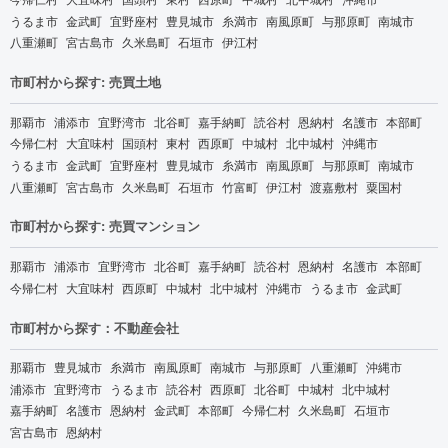
うるま市
金武町
宜野座村
豊見城市
糸満市
南風原町
与那原町
南城市
八重瀬町
宮古島市
久米島町
石垣市
伊江村
市町村から探す: 売買土地
那覇市
浦添市
宜野湾市
北谷町
嘉手納町
読谷村
恩納村
名護市
本部町
今帰仁村
大宜味村
国頭村
東村
西原町
中城村
北中城村
沖縄市
うるま市
金武町
宜野座村
豊見城市
糸満市
南風原町
与那原町
南城市
八重瀬町
宮古島市
久米島町
石垣市
竹富町
伊江村
渡嘉敷村
粟国村
市町村から探す: 売買マンション
那覇市
浦添市
宜野湾市
北谷町
嘉手納町
読谷村
恩納村
名護市
本部町
今帰仁村
大宜味村
西原町
中城村
北中城村
沖縄市
うるま市
金武町
市町村から探す：不動産会社
那覇市
豊見城市
糸満市
南風原町
南城市
与那原町
八重瀬町
沖縄市
浦添市
宜野湾市
うるま市
読谷村
西原町
北谷町
中城村
北中城村
嘉手納町
名護市
恩納村
金武町
本部町
今帰仁村
久米島町
石垣市
宮古島市
恩納村