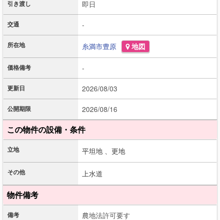
引き渡し
即日
交通
-
所在地
糸満市
豊原
地図
価格備考
-
更新日
2026/08/03
公開期限
2026/08/16
この物件の設備・条件
立地
平坦地 、
更地
その他
上水道
物件備考
備考
農地法許可要す