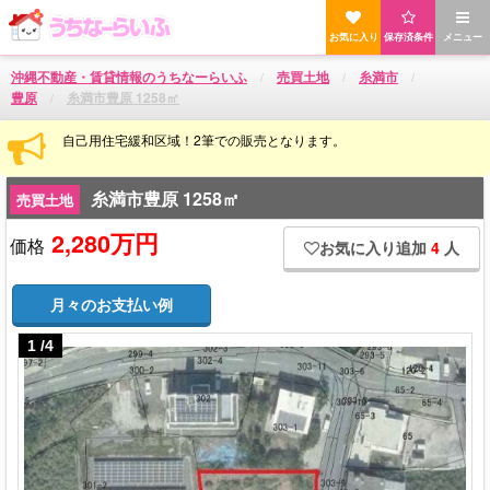
お気に入り
保存済条件
メニュー
沖縄不動産・賃貸情報のうちなーらいふ
売買土地
糸満市
豊原
糸満市豊原 1258㎡
自己用住宅緩和区域！2筆での販売となります。
糸満市豊原 1258㎡
売買土地
2,280万円
価格
お気に入り追加
4
人
月々のお支払い例
1
/
4