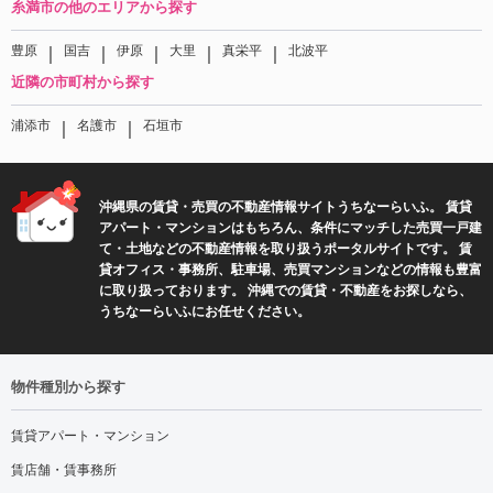
糸満市の他のエリアから探す
｜
｜
｜
｜
｜
豊原
国吉
伊原
大里
真栄平
北波平
近隣の市町村から探す
｜
｜
浦添市
名護市
石垣市
沖縄県の賃貸・売買の不動産情報サイトうちなーらいふ。 賃貸
アパート・マンションはもちろん、条件にマッチした売買一戸建
て・土地などの不動産情報を取り扱うポータルサイトです。 賃
貸オフィス・事務所、駐車場、売買マンションなどの情報も豊富
に取り扱っております。 沖縄での賃貸・不動産をお探しなら、
うちなーらいふにお任せください。
物件種別から探す
賃貸アパート・マンション
賃店舗・賃事務所