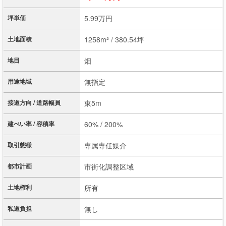
坪単価
5.99万円
土地面積
1258m² / 380.54坪
地目
畑
用途地域
無指定
接道方向 / 道路幅員
東5m
建ぺい率 / 容積率
60% / 200%
取引態様
専属専任媒介
都市計画
市街化調整区域
土地権利
所有
私道負担
無し