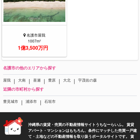
名護市屋我
1007m²
1億3,500万円
名護市の他のエリアから探す
｜
｜
｜
｜
｜
屋我
大南
喜瀬
豊原
大北
宇茂佐の森
近隣の市町村から探す
｜
｜
豊見城市
浦添市
石垣市
沖縄県の賃貸・売買の不動産情報サイトうちなーらいふ。 賃貸
アパート・マンションはもちろん、条件にマッチした売買一戸建
て・土地などの不動産情報を取り扱うポータルサイトです。 賃