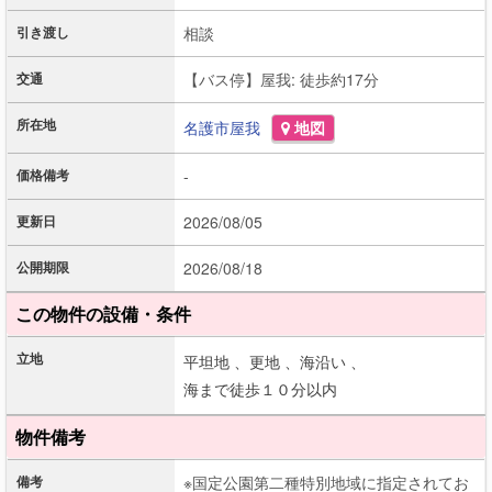
引き渡し
相談
交通
【バス停】屋我: 徒歩約17分
所在地
名護市
屋我
地図
価格備考
-
更新日
2026/08/05
公開期限
2026/08/18
この物件の設備・条件
立地
平坦地 、
更地 、
海沿い 、
海まで徒歩１０分以内
物件備考
備考
※国定公園第二種特別地域に指定されてお