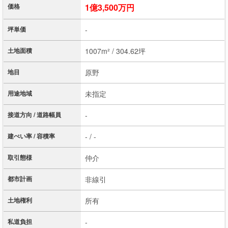
価格
1億3,500万円
坪単価
-
土地面積
1007m² / 304.62坪
地目
原野
用途地域
未指定
接道方向 / 道路幅員
-
建ぺい率 / 容積率
- / -
取引態様
仲介
都市計画
非線引
土地権利
所有
私道負担
-