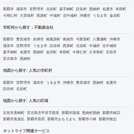
那覇市
浦添市
宜野湾市
北谷町
嘉手納町
読谷村
恩納村
名護市
本部町
今帰仁村
大宜味村
西原町
中城村
北中城村
沖縄市
うるま市
金武町
市町村から探す：不動産会社
那覇市
豊見城市
糸満市
南風原町
南城市
与那原町
八重瀬町
沖縄市
浦添市
宜野湾市
うるま市
読谷村
西原町
北谷町
中城村
北中城村
嘉手納町
名護市
恩納村
金武町
本部町
今帰仁村
久米島町
石垣市
宮古島市
恩納村
地図から探す: 人気の市町村
那覇市
宜野湾市
浦添市
うるま市
沖縄市
豊見城市
恩納村
名護市
読谷村
北谷町
地図から探す: 人気の区域
石垣市美崎町
宮古島市平良字西里
那覇市国場
恩納村恩納
那覇市銘苅
那覇市真嘉比
那覇市長田
那覇市おもろまち
那覇市小禄
那覇市牧志
ネットライフ関連サービス