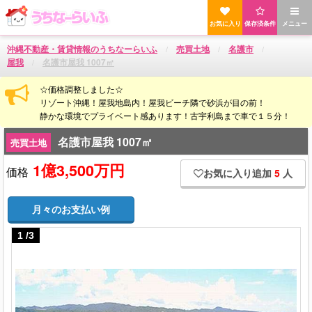
お気に入り
保存済条件
メニュー
沖縄不動産・賃貸情報のうちなーらいふ
売買土地
名護市
屋我
名護市屋我 1007㎡
☆価格調整しました☆
リゾート沖縄！屋我地島内！屋我ビーチ隣で砂浜が目の前！
静かな環境でプライベート感あります！古宇利島まで車で１５分！
名護市屋我 1007㎡
売買土地
1億3,500万円
価格
お気に入り追加
5
人
月々のお支払い例
1
/
3