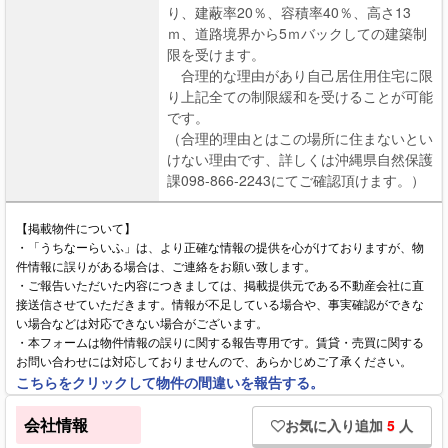
り、建蔽率20％、容積率40％、高さ13
ｍ、道路境界から5ｍバックしての建築制
限を受けます。
合理的な理由があり自己居住用住宅に限
り上記全ての制限緩和を受けることが可能
です。
（合理的理由とはこの場所に住まないとい
けない理由です、詳しくは沖縄県自然保護
課098-866-2243にてご確認頂けます。）
【掲載物件について】
・「うちなーらいふ」は、より正確な情報の提供を心がけておりますが、物
件情報に誤りがある場合は、ご連絡をお願い致します。
・ご報告いただいた内容につきましては、掲載提供元である不動産会社に直
接送信させていただきます。情報が不足している場合や、事実確認ができな
い場合などは対応できない場合がございます。
・本フォームは物件情報の誤りに関する報告専用です。賃貸・売買に関する
お問い合わせには対応しておりませんので、あらかじめご了承ください。
こちらをクリックして物件の間違いを報告する。
会社情報
お気に入り追加
5
人