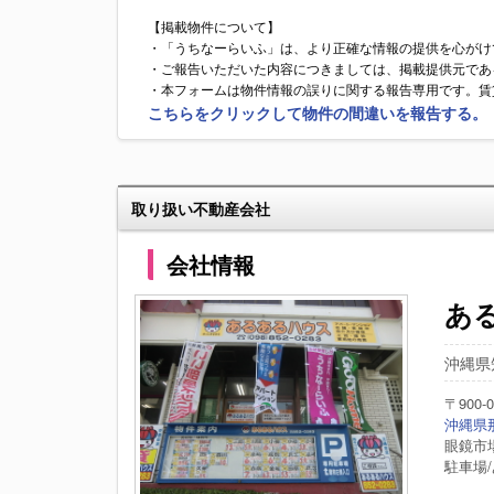
【掲載物件について】
・「うちなーらいふ」は、より正確な情報の提供を心がけ
・ご報告いただいた内容につきましては、掲載提供元であ
・本フォームは物件情報の誤りに関する報告専用です。賃
こちらをクリックして物件の間違いを報告する。
取り扱い不動産会社
会社情報
あ
沖縄県知
〒900-0
沖縄県那
眼鏡市
駐車場