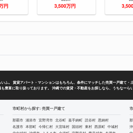
0万円
3,500万円
3,5
いふ。 賃貸アパート・マンションはもちろん、条件にマッチした売買一戸建て・土
報も豊富に取り扱っております。 沖縄での賃貸・不動産をお探しなら、うちなーら
市町村から探す: 売買一戸建て
那覇市
浦添市
宜野湾市
北谷町
嘉手納町
読谷村
恩納村
那
名護市
本部町
今帰仁村
大宜味村
国頭村
東村
西原町
中城村
沖
北中城村
沖縄市
うるま市
金武町
宜野座村
豊見城市
糸満市
中