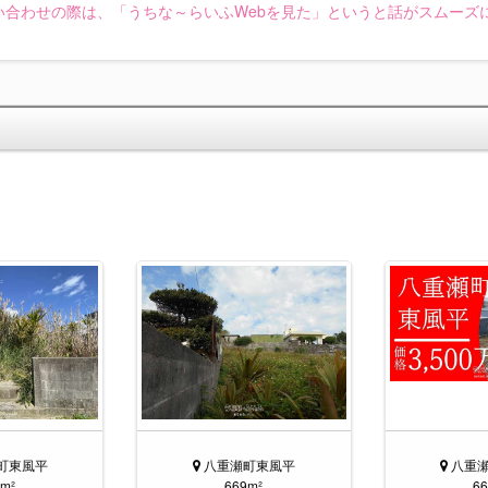
い合わせの際は、「うちな～らいふWebを見た」というと話がスムーズ
町東風平
八重瀬町東風平
八重
9m²
669m²
66