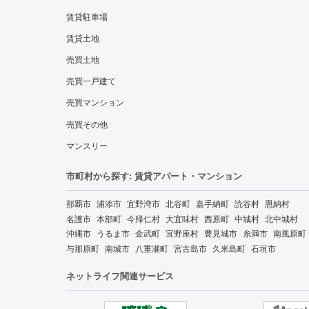
賃貸駐車場
賃貸土地
売買土地
売買一戸建て
売買マンション
売買その他
マンスリー
市町村から探す: 賃貸アパート・マンション
那覇市
浦添市
宜野湾市
北谷町
嘉手納町
読谷村
恩納村
名護市
本部町
今帰仁村
大宜味村
西原町
中城村
北中城村
沖縄市
うるま市
金武町
宜野座村
豊見城市
糸満市
南風原町
与那原町
南城市
八重瀬町
宮古島市
久米島町
石垣市
ネットライフ関連サービス