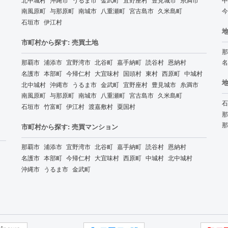
南風原町
与那原町
南城市
八重瀬町
宮古島市
久米島町
今
石垣市
伊江村
地
市町村から探す: 売買土地
那
那覇市
浦添市
宜野湾市
北谷町
嘉手納町
読谷村
恩納村
名
名護市
本部町
今帰仁村
大宜味村
国頭村
東村
西原町
中城村
地
北中城村
沖縄市
うるま市
金武町
宜野座村
豊見城市
糸満市
南風原町
与那原町
南城市
八重瀬町
宮古島市
久米島町
石
石垣市
竹富町
伊江村
渡嘉敷村
粟国村
那
那
市町村から探す: 売買マンション
那覇市
浦添市
宜野湾市
北谷町
嘉手納町
読谷村
恩納村
名護市
本部町
今帰仁村
大宜味村
西原町
中城村
北中城村
沖縄市
うるま市
金武町