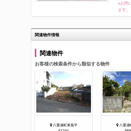
※お問
ます。
関連物件情報
関連物件
お客様の検索条件から類似する物件
八重瀬町東風平
八重瀬
617m²
66