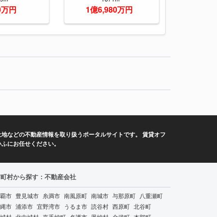
00万円
1億6,980万円
地などの不動産情報を取り扱うポータルサイトです。 賃貸オフ
いふにお任せください。
市町村から探す：不動産会社
覇市
豊見城市
糸満市
南風原町
南城市
与那原町
八重瀬町
縄市
浦添市
宜野湾市
うるま市
読谷村
西原町
北谷町
城村
北中城村
嘉手納町
名護市
恩納村
金武町
本部町