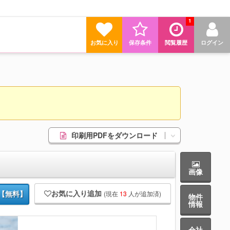
1
お気に入り
保存条件
閲覧履歴
ログイン
印刷用PDFをダウンロード
画像
お気に入り追加
(現在
13
人が追加済)
【無料】
物件
情報
会社