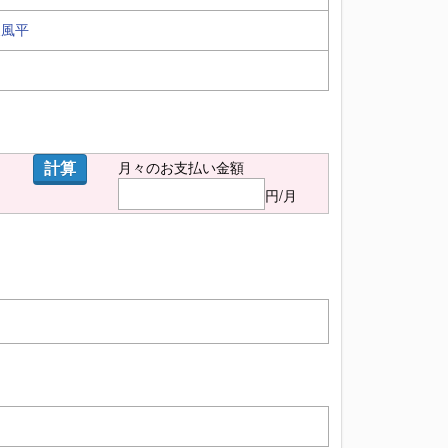
東風平
計算
月々のお支払い金額
円/月