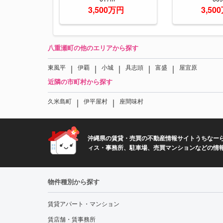
3,500万円
3,50
八重瀬町の他のエリアから探す
｜
｜
｜
｜
｜
東風平
伊覇
小城
具志頭
富盛
屋宜原
近隣の市町村から探す
｜
｜
久米島町
伊平屋村
座間味村
沖縄県の賃貸・売買の不動産情報サイトうちなーら
ィス・事務所、駐車場、売買マンションなどの情
物件種別から探す
賃貸アパート・マンション
賃店舗・賃事務所