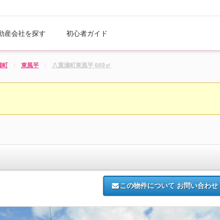
動産会社を探す
初心者ガイド
瀬町
東風平
八重瀬町東風平 669㎡
この物件について
お問い合わせ