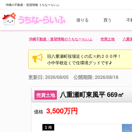
沖縄の不動産・賃貸情報 うちなーらいふ
借りる
買う
不
沖縄不動産・賃貸情報のうちなーらいふ
売買土地
八重
旧八重瀬町役場近くの広々約２００坪！
小中学校近くで住環境グッドです♪
更新日: 2026/08/05 公開期限: 2026/08/18
八重瀬町東風平 669㎡
売買土地
3,500万円
価格
1
/
6