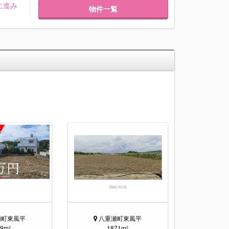
に進み
物件一覧
瀬町東風平
八重瀬町東風平
9m²
1871m²