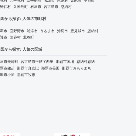
帰仁村
久米島町
石垣市
宮古島市
恩納村
図から探す: 人気の市町村
覇市
宜野湾市
浦添市
うるま市
沖縄市
豊見城市
恩納村
護市
読谷村
北谷町
図から探す: 人気の区域
垣市美崎町
宮古島市平良字西里
那覇市国場
恩納村恩納
覇市銘苅
那覇市真嘉比
那覇市長田
那覇市おもろまち
覇市小禄
那覇市牧志