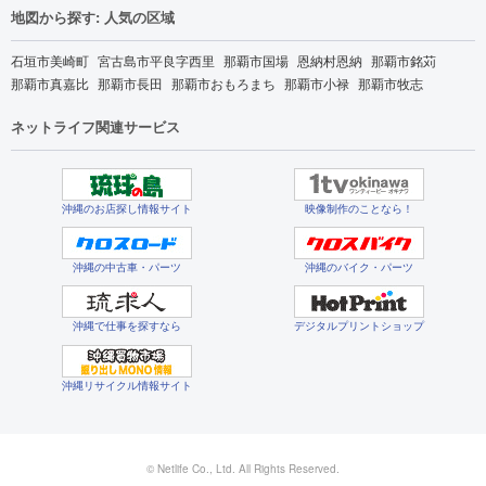
地図から探す: 人気の区域
石垣市美崎町
宮古島市平良字西里
那覇市国場
恩納村恩納
那覇市銘苅
那覇市真嘉比
那覇市長田
那覇市おもろまち
那覇市小禄
那覇市牧志
ネットライフ関連サービス
沖縄のお店探し情報サイト
映像制作のことなら！
沖縄の中古車・パーツ
沖縄のバイク・パーツ
沖縄で仕事を探すなら
デジタルプリントショップ
沖縄リサイクル情報サイト
© Netlife Co., Ltd. All Rights Reserved.