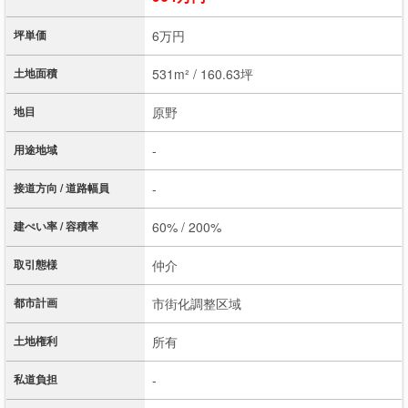
坪単価
6万円
土地面積
531m² / 160.63坪
地目
原野
用途地域
-
接道方向 / 道路幅員
-
建ぺい率 / 容積率
60% / 200%
取引態様
仲介
都市計画
市街化調整区域
土地権利
所有
私道負担
-