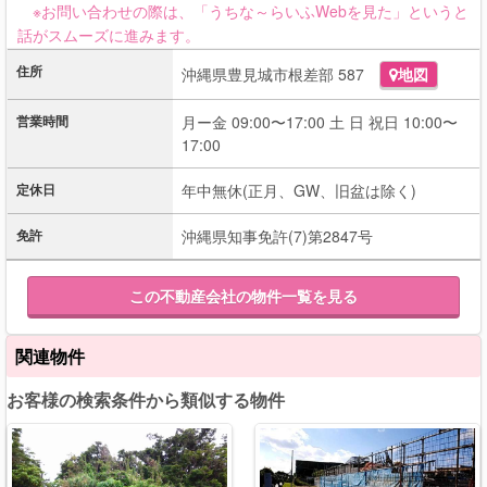
※お問い合わせの際は、「うちな～らいふWebを見た」というと
話がスムーズに進みます。
住所
沖縄県豊見城市根差部 587
地図
営業時間
月ー金 09:00〜17:00 土 日 祝日 10:00〜
17:00
定休日
年中無休(正月、GW、旧盆は除く)
免許
沖縄県知事免許(7)第2847号
この不動産会社の物件一覧を見る
関連物件
お客様の検索条件から類似する物件