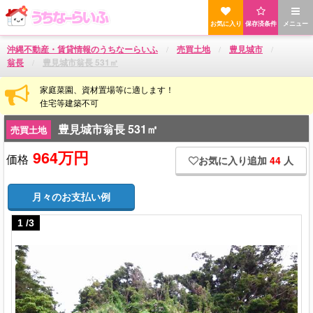
お気に入り
保存済条件
メニュー
沖縄不動産・賃貸情報のうちなーらいふ
売買土地
豊見城市
翁長
豊見城市翁長 531㎡
家庭菜園、資材置場等に適します！
住宅等建築不可
豊見城市翁長 531㎡
売買土地
964万円
価格
お気に入り追加
44
人
月々のお支払い例
1
/
3