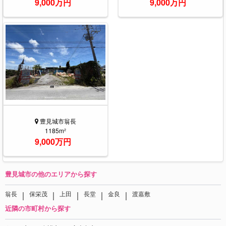
9,000万円
9,000万円
豊見城市翁長
1185m²
9,000万円
豊見城市の他のエリアから探す
｜
｜
｜
｜
｜
翁長
保栄茂
上田
長堂
金良
渡嘉敷
近隣の市町村から探す