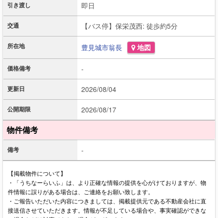
引き渡し
即日
交通
【バス停】保栄茂西: 徒歩約5分
所在地
豊見城市
翁長
地図
価格備考
-
更新日
2026/08/04
公開期限
2026/08/17
物件備考
備考
-
【掲載物件について】
・「うちなーらいふ」は、より正確な情報の提供を心がけておりますが、物
件情報に誤りがある場合は、ご連絡をお願い致します。
・ご報告いただいた内容につきましては、掲載提供元である不動産会社に直
接送信させていただきます。情報が不足している場合や、事実確認ができな