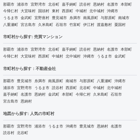
那覇市
浦添市
宜野湾市
北谷町
嘉手納町
読谷村
恩納村
名護市
本部町
今帰仁村
大宜味村
国頭村
東村
西原町
中城村
北中城村
沖縄市
うるま市
金武町
宜野座村
豊見城市
糸満市
南風原町
与那原町
南城市
八重瀬町
宮古島市
久米島町
石垣市
竹富町
伊江村
渡嘉敷村
粟国村
市町村から探す: 売買マンション
那覇市
浦添市
宜野湾市
北谷町
嘉手納町
読谷村
恩納村
名護市
本部町
今帰仁村
大宜味村
西原町
中城村
北中城村
沖縄市
うるま市
金武町
市町村から探す：不動産会社
那覇市
豊見城市
糸満市
南風原町
南城市
与那原町
八重瀬町
沖縄市
浦添市
宜野湾市
うるま市
読谷村
西原町
北谷町
中城村
北中城村
嘉手納町
名護市
恩納村
金武町
本部町
今帰仁村
久米島町
石垣市
宮古島市
恩納村
地図から探す: 人気の市町村
那覇市
宜野湾市
浦添市
うるま市
沖縄市
豊見城市
恩納村
名護市
読谷村
北谷町