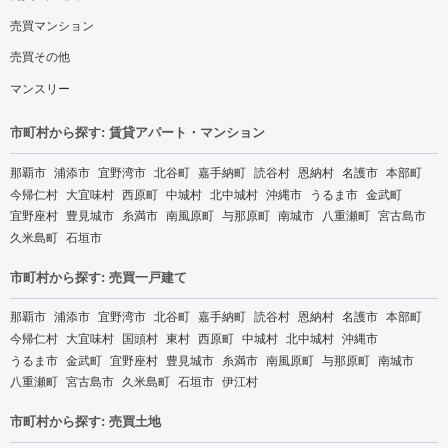
売買マンション
売買その他
マンスリー
市町村から探す: 賃貸アパート・マンション
那覇市
浦添市
宜野湾市
北谷町
嘉手納町
読谷村
恩納村
名護市
本部町
今帰仁村
大宜味村
西原町
中城村
北中城村
沖縄市
うるま市
金武町
宜野座村
豊見城市
糸満市
南風原町
与那原町
南城市
八重瀬町
宮古島市
久米島町
石垣市
市町村から探す: 売買一戸建て
那覇市
浦添市
宜野湾市
北谷町
嘉手納町
読谷村
恩納村
名護市
本部町
今帰仁村
大宜味村
国頭村
東村
西原町
中城村
北中城村
沖縄市
うるま市
金武町
宜野座村
豊見城市
糸満市
南風原町
与那原町
南城市
八重瀬町
宮古島市
久米島町
石垣市
伊江村
市町村から探す: 売買土地