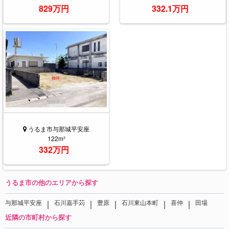
829万円
332.1万円
うるま市与那城平安座
122m²
332万円
うるま市の他のエリアから探す
｜
｜
｜
｜
｜
与那城平安座
石川嘉手苅
豊原
石川東山本町
喜仲
田場
近隣の市町村から探す