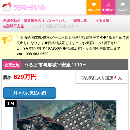
お気に入り
保存済条件
メニュー
沖縄不動産・賃貸情報のうちなーらいふ
売買土地
うるま市
与那城平安座
うるま市与那城平安座 1119㎡
＼石油基地(338.49坪)／平安座島石油基地投資物件です◆4筆まとめての
売出しになります◆価格相談応じますのでお気軽にご相談下さい(｀・
ω・´)★年間借地料167,850円◆詳細は(有)ビッグ開発中部支店まで
♪☎：098-983-9600
うるま市与那城平安座 1119㎡
売買土地
829万円
価格
お気に入り追加
6
人
月々のお支払い例
1
/
4