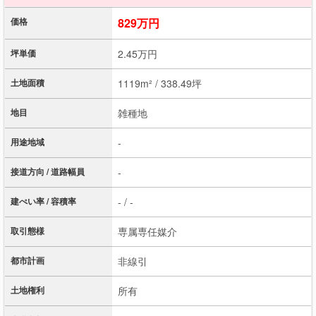
価格
829万円
坪単価
2.45万円
土地面積
1119m² / 338.49坪
地目
雑種地
用途地域
-
接道方向 / 道路幅員
-
建ぺい率 / 容積率
- / -
取引態様
専属専任媒介
都市計画
非線引
土地権利
所有