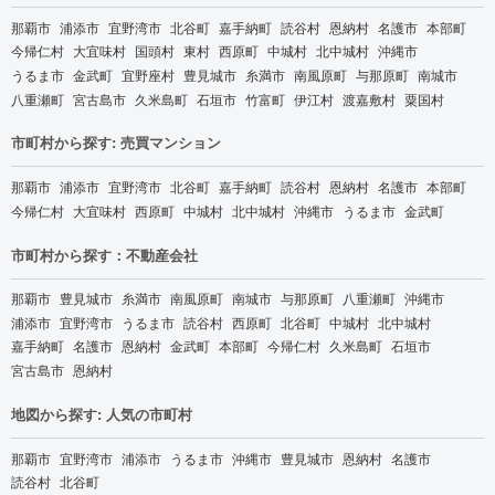
那覇市
浦添市
宜野湾市
北谷町
嘉手納町
読谷村
恩納村
名護市
本部町
今帰仁村
大宜味村
国頭村
東村
西原町
中城村
北中城村
沖縄市
うるま市
金武町
宜野座村
豊見城市
糸満市
南風原町
与那原町
南城市
八重瀬町
宮古島市
久米島町
石垣市
竹富町
伊江村
渡嘉敷村
粟国村
市町村から探す: 売買マンション
那覇市
浦添市
宜野湾市
北谷町
嘉手納町
読谷村
恩納村
名護市
本部町
今帰仁村
大宜味村
西原町
中城村
北中城村
沖縄市
うるま市
金武町
市町村から探す：不動産会社
那覇市
豊見城市
糸満市
南風原町
南城市
与那原町
八重瀬町
沖縄市
浦添市
宜野湾市
うるま市
読谷村
西原町
北谷町
中城村
北中城村
嘉手納町
名護市
恩納村
金武町
本部町
今帰仁村
久米島町
石垣市
宮古島市
恩納村
地図から探す: 人気の市町村
那覇市
宜野湾市
浦添市
うるま市
沖縄市
豊見城市
恩納村
名護市
読谷村
北谷町