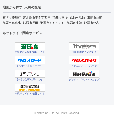
地図から探す: 人気の区域
石垣市美崎町
宮古島市平良字西里
那覇市国場
恩納村恩納
那覇市銘苅
那覇市真嘉比
那覇市長田
那覇市おもろまち
那覇市小禄
那覇市牧志
ネットライフ関連サービス
沖縄のお店探し情報サイト
映像制作のことなら！
沖縄の中古車・パーツ
沖縄のバイク・パーツ
沖縄で仕事を探すなら
デジタルプリントショップ
沖縄リサイクル情報サイト
© Netlife Co., Ltd. All Rights Reserved.