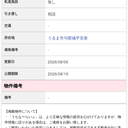
私道負担
無し
引き渡し
相談
交通
-
所在地
うるま市
与那城平安座
価格備考
-
更新日
2026/08/06
公開期限
2026/08/19
物件備考
備考
-
【掲載物件について】
・「うちなーらいふ」は、より正確な情報の提供を心がけておりますが、物
件情報に誤りがある場合は、ご連絡をお願い致します。
・ご報告いただいた内容につきましては、掲載提供元である不動産会社に直