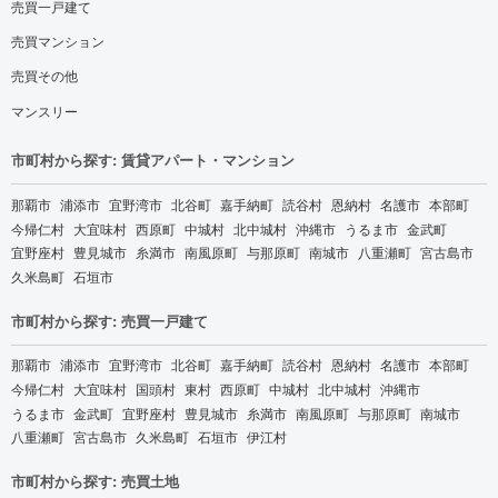
売買一戸建て
売買マンション
売買その他
マンスリー
市町村から探す: 賃貸アパート・マンション
那覇市
浦添市
宜野湾市
北谷町
嘉手納町
読谷村
恩納村
名護市
本部町
今帰仁村
大宜味村
西原町
中城村
北中城村
沖縄市
うるま市
金武町
宜野座村
豊見城市
糸満市
南風原町
与那原町
南城市
八重瀬町
宮古島市
久米島町
石垣市
市町村から探す: 売買一戸建て
那覇市
浦添市
宜野湾市
北谷町
嘉手納町
読谷村
恩納村
名護市
本部町
今帰仁村
大宜味村
国頭村
東村
西原町
中城村
北中城村
沖縄市
うるま市
金武町
宜野座村
豊見城市
糸満市
南風原町
与那原町
南城市
八重瀬町
宮古島市
久米島町
石垣市
伊江村
市町村から探す: 売買土地