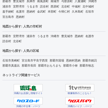
那覇市
豊見城市
糸満市
南風原町
南城市
与那原町
八重瀬町
沖縄市
浦添市
宜野湾市
うるま市
読谷村
西原町
北谷町
中城村
北中城村
嘉手納町
名護市
恩納村
金武町
本部町
今帰仁村
久米島町
石垣市
宮古島市
恩納村
地図から探す: 人気の市町村
那覇市
宜野湾市
浦添市
うるま市
沖縄市
豊見城市
恩納村
名護市
読谷村
北谷町
地図から探す: 人気の区域
石垣市美崎町
宮古島市平良字西里
那覇市国場
恩納村恩納
那覇市銘苅
那覇市真嘉比
那覇市長田
那覇市おもろまち
那覇市小禄
那覇市牧志
ネットライフ関連サービス
沖縄のお店探し情報サイト
映像制作のことなら！
沖縄の中古車・パーツ
沖縄のバイク・パーツ