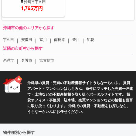
沖縄市宇久田
1,765万円
沖縄市の他のエリアから探す
｜
｜
｜
｜
｜
宇久田
安慶田
室川
南桃原
登川
知花
近隣の市町村から探す
｜
｜
糸満市
名護市
宮古島市
沖縄県の賃貸・売買の不動産情報サイトうちなーらいふ。 賃貸
アパート・マンションはもちろん、条件にマッチした売買一戸建
て・土地などの不動産情報を取り扱うポータルサイトです。 賃
貸オフィス・事務所、駐車場、売買マンションなどの情報も豊富
に取り扱っております。 沖縄での賃貸・不動産をお探しなら、
うちなーらいふにお任せください。
物件種別から探す