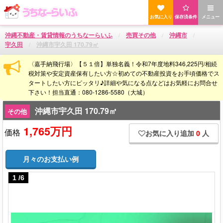
お気に入り
保存済条件
メニュー
沖縄不動産・賃貸情報のうちなーらいふ
売買その他
沖縄市
宇久田
沖縄市宇久田 170.79㎡
〈嘉手納飛行場〉【５１倍】単独名義！令和7年度地料346,225円/相続
税対策や安定資産保有したい方☆初めての不動産投資をお手頃価格でス
タートしたい方にピッタリ♪詳細や気になる点などはお気軽にお問合せ
下さい！担当直通：080-1286-5580（大城）
沖縄市宇久田 170.79㎡
その他
1,765万円
価格
お気に入り追加
0
人
月々のお支払い例
1
/
6