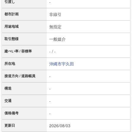
引渡し
-
都市計画
非線引
用途地域
無指定
取引態様
一般媒介
建ぺい率 / 容積率
- / -
所在地
沖縄市
宇久田
接道方向 / 道路幅員
-
構造
-
交通
-
価格備考
-
更新日
2026/08/03