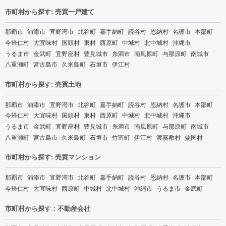
市町村から探す: 売買一戸建て
那覇市
浦添市
宜野湾市
北谷町
嘉手納町
読谷村
恩納村
名護市
本部町
今帰仁村
大宜味村
国頭村
東村
西原町
中城村
北中城村
沖縄市
うるま市
金武町
宜野座村
豊見城市
糸満市
南風原町
与那原町
南城市
八重瀬町
宮古島市
久米島町
石垣市
伊江村
市町村から探す: 売買土地
那覇市
浦添市
宜野湾市
北谷町
嘉手納町
読谷村
恩納村
名護市
本部町
今帰仁村
大宜味村
国頭村
東村
西原町
中城村
北中城村
沖縄市
うるま市
金武町
宜野座村
豊見城市
糸満市
南風原町
与那原町
南城市
八重瀬町
宮古島市
久米島町
石垣市
竹富町
伊江村
渡嘉敷村
粟国村
市町村から探す: 売買マンション
那覇市
浦添市
宜野湾市
北谷町
嘉手納町
読谷村
恩納村
名護市
本部町
今帰仁村
大宜味村
西原町
中城村
北中城村
沖縄市
うるま市
金武町
市町村から探す：不動産会社