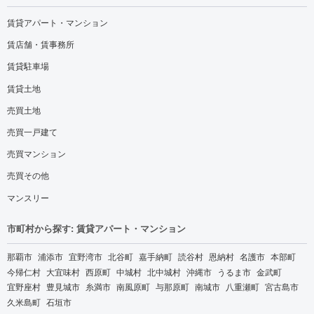
賃貸アパート・マンション
賃店舗・賃事務所
賃貸駐車場
賃貸土地
売買土地
売買一戸建て
売買マンション
売買その他
マンスリー
市町村から探す: 賃貸アパート・マンション
那覇市
浦添市
宜野湾市
北谷町
嘉手納町
読谷村
恩納村
名護市
本部町
今帰仁村
大宜味村
西原町
中城村
北中城村
沖縄市
うるま市
金武町
宜野座村
豊見城市
糸満市
南風原町
与那原町
南城市
八重瀬町
宮古島市
久米島町
石垣市