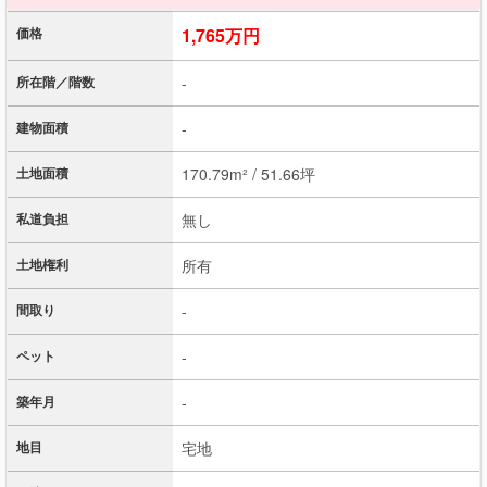
価格
1,765万円
所在階／階数
-
建物面積
-
土地面積
170.79m² / 51.66坪
私道負担
無し
土地権利
所有
間取り
-
ペット
-
築年月
-
地目
宅地