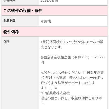
公開期限
2026/08/19
この物件の設備・条件
投資収益
軍用地
物件備考
備考
※登記簿面積197㎡の持分2分の1のみの販
売となります。
◎固定資産税相当額（令和７年）：26,725
円
≪私たちにお任せください！1982 年創業
40 年以上の実績「夢の住まいに一歩ずつ
近づくよう私達がサポートいたしま
す！！」≫
□中部興産株式会社
理想の住まい探し、収益物件探しをサポー
ト