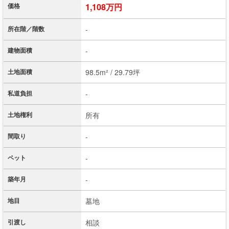
価格
1,108万円
所在階／階数
-
建物面積
-
土地面積
98.5m² / 29.79坪
私道負担
-
土地権利
所有
間取り
-
ペット
-
築年月
-
地目
墓地
引渡し
相談