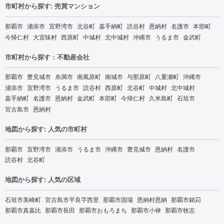
市町村から探す: 売買マンション
那覇市
浦添市
宜野湾市
北谷町
嘉手納町
読谷村
恩納村
名護市
本部町
今帰仁村
大宜味村
西原町
中城村
北中城村
沖縄市
うるま市
金武町
市町村から探す：不動産会社
那覇市
豊見城市
糸満市
南風原町
南城市
与那原町
八重瀬町
沖縄市
浦添市
宜野湾市
うるま市
読谷村
西原町
北谷町
中城村
北中城村
嘉手納町
名護市
恩納村
金武町
本部町
今帰仁村
久米島町
石垣市
宮古島市
恩納村
地図から探す: 人気の市町村
那覇市
宜野湾市
浦添市
うるま市
沖縄市
豊見城市
恩納村
名護市
読谷村
北谷町
地図から探す: 人気の区域
石垣市美崎町
宮古島市平良字西里
那覇市国場
恩納村恩納
那覇市銘苅
那覇市真嘉比
那覇市長田
那覇市おもろまち
那覇市小禄
那覇市牧志