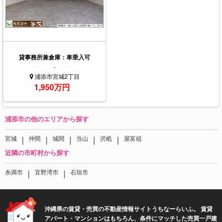
貸事務所兼倉庫：車乗入可
-
浦添市宮城2丁目
1,950万円
浦添市の他のエリアから探す
｜
｜
｜
｜
｜
宮城
仲間
城間
当山
沢岻
屋富祖
近隣の市町村から探す
｜
｜
糸満市
宜野湾市
石垣市
沖縄県の賃貸・売買の不動産情報サイトうちなーらいふ。 賃貸
アパート・マンションはもちろん、条件にマッチした売買一戸建