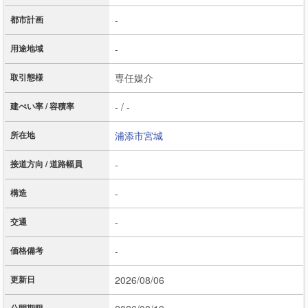
都市計画
-
用途地域
-
取引態様
専任媒介
建ぺい率 / 容積率
- / -
所在地
浦添市
宮城
接道方向 / 道路幅員
-
構造
-
交通
-
価格備考
-
更新日
2026/08/06