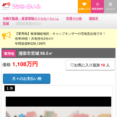
お気に入り
保存済条件
メニュー
沖縄不動産・賃貸情報のうちなーらいふ
売買その他
浦添市
宮城
浦添市宮城 98.5㎡
【軍用地】牧港補給地区：キャンプキンザーの宅地見込地です！
倍率49倍！共有持分2分の1
年間賃借料226,126円
浦添市宮城 98.5㎡
軍用地
1,108万円
価格
お気に入り追加
10
人
月々のお支払い例
1
/
9