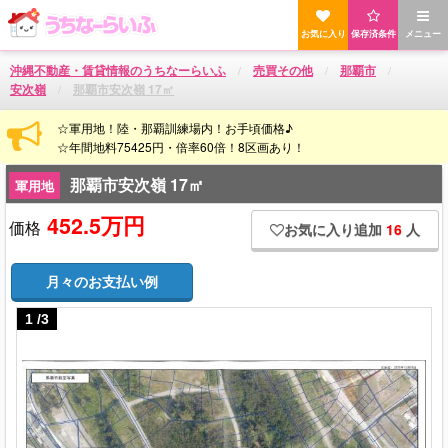
お気に入り
保存済条件
メニュー
沖縄不動産・賃貸情報のうちなーらいふ
売買その他
那覇市
安次嶺
那覇市安次嶺 17㎡
☆軍用地！陸・那覇訓練場内！お手頃価格♪
☆年間地料75425円・倍率60倍！8区画あり！
那覇市安次嶺 17㎡
軍用地
452.5万円
価格
お気に入り追加
16
人
月々のお支払い例
1
/
3