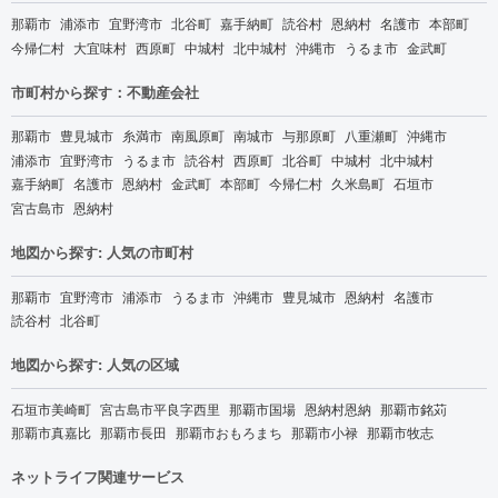
那覇市
浦添市
宜野湾市
北谷町
嘉手納町
読谷村
恩納村
名護市
本部町
今帰仁村
大宜味村
西原町
中城村
北中城村
沖縄市
うるま市
金武町
市町村から探す：不動産会社
那覇市
豊見城市
糸満市
南風原町
南城市
与那原町
八重瀬町
沖縄市
浦添市
宜野湾市
うるま市
読谷村
西原町
北谷町
中城村
北中城村
嘉手納町
名護市
恩納村
金武町
本部町
今帰仁村
久米島町
石垣市
宮古島市
恩納村
地図から探す: 人気の市町村
那覇市
宜野湾市
浦添市
うるま市
沖縄市
豊見城市
恩納村
名護市
読谷村
北谷町
地図から探す: 人気の区域
石垣市美崎町
宮古島市平良字西里
那覇市国場
恩納村恩納
那覇市銘苅
那覇市真嘉比
那覇市長田
那覇市おもろまち
那覇市小禄
那覇市牧志
ネットライフ関連サービス