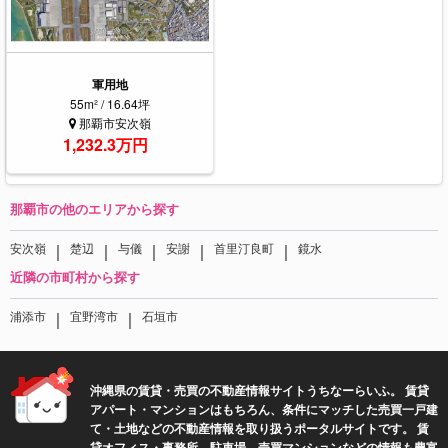
軍用地
55m² / 16.64坪
那覇市安次嶺
1,232.3万円
那覇市の他のエリアから探す
｜
｜
｜
｜
｜
安次嶺
楚辺
与儀
安謝
首里汀良町
鏡水
近隣の市町村から探す
｜
｜
浦添市
宜野湾市
石垣市
沖縄県の賃貸・売買の不動産情報サイトうちなーらいふ。 賃貸
アパート・マンションはもちろん、条件にマッチした売買一戸建
て・土地などの不動産情報を取り扱うポータルサイトです。 賃
貸オフィス・事務所、駐車場、売買マンションなどの情報も豊富