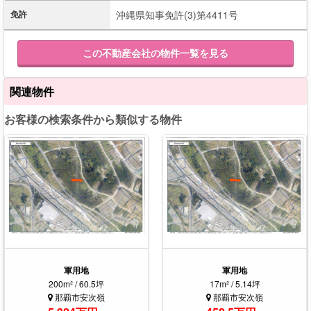
免許
沖縄県知事免許(3)第4411号
この不動産会社の物件一覧を見る
関連物件
お客様の検索条件から類似する物件
軍用地
軍用地
200m² / 60.5坪
17m² / 5.14坪
那覇市安次嶺
那覇市安次嶺