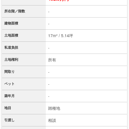
所在階／階数
-
建物面積
-
土地面積
17m² / 5.14坪
私道負担
-
土地権利
所有
間取り
-
ペット
-
築年月
-
地目
雑種地
引渡し
相談