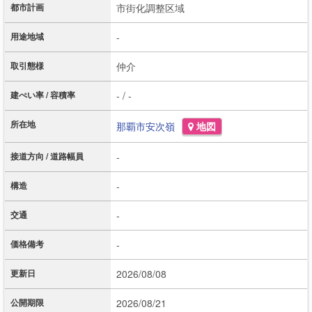
都市計画
市街化調整区域
用途地域
-
取引態様
仲介
建ぺい率 / 容積率
- / -
所在地
那覇市
安次嶺
地図
接道方向 / 道路幅員
-
構造
-
交通
-
価格備考
-
更新日
2026/08/08
公開期限
2026/08/21