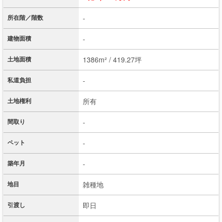
所在階／階数
-
建物面積
-
土地面積
1386m² / 419.27坪
私道負担
-
土地権利
所有
間取り
-
ペット
-
築年月
-
地目
雑種地
引渡し
即日