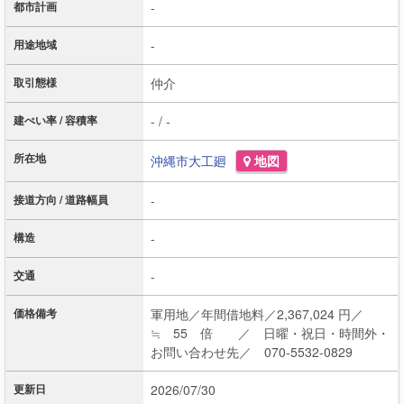
都市計画
-
用途地域
-
取引態様
仲介
建ぺい率 / 容積率
- / -
所在地
沖縄市
大工廻
地図
接道方向 / 道路幅員
-
構造
-
交通
-
価格備考
軍用地／年間借地料／2,367,024 円／
≒ 55 倍 ／ 日曜・祝日・時間外・
お問い合わせ先／ 070-5532-0829
更新日
2026/07/30