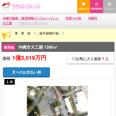
お気に入り
保存済条件
メニュー
沖縄不動産・賃貸情報のうちなーらいふ
売買その他
沖縄市
大工廻
沖縄市大工廻 1386㎡
軍 用 地 ！（嘉手納飛行場）！
沖縄市大工廻 1386㎡
軍用地
1億3,019万円
価格
お気に入り追加
7
人
月々のお支払い例
1
/
8