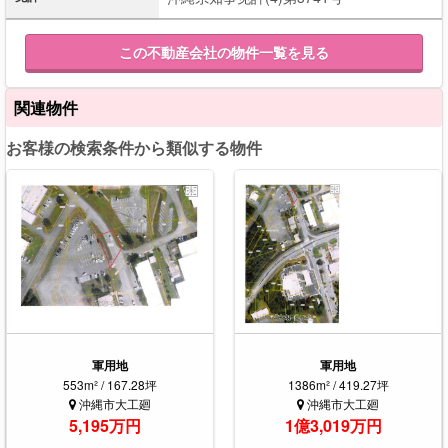
この不動産会社の物件一覧を見る
関連物件
お客様の検索条件から類似する物件
軍用地
軍用地
553m² / 167.28坪
1386m² / 419.27坪
沖縄市大工廻
沖縄市大工廻
5,195万円
1億3,019万円