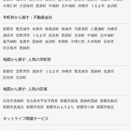
今帰仁村
大宜味村
西原町
中城村
北中城村
沖縄市
うるま市
金武町
市町村から探す：不動産会社
那覇市
豊見城市
糸満市
南風原町
南城市
与那原町
八重瀬町
沖縄市
浦添市
宜野湾市
うるま市
読谷村
西原町
北谷町
中城村
北中城村
嘉手納町
名護市
恩納村
金武町
本部町
今帰仁村
久米島町
石垣市
宮古島市
恩納村
地図から探す: 人気の市町村
那覇市
宜野湾市
浦添市
うるま市
沖縄市
豊見城市
恩納村
名護市
読谷村
北谷町
地図から探す: 人気の区域
石垣市美崎町
宮古島市平良字西里
那覇市国場
恩納村恩納
那覇市銘苅
那覇市真嘉比
那覇市長田
那覇市おもろまち
那覇市小禄
那覇市牧志
ネットライフ関連サービス