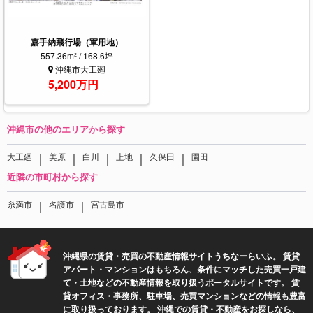
嘉手納飛行場（軍用地）
557.36m² / 168.6坪
沖縄市大工廻
5,200万円
沖縄市の他のエリアから探す
｜
｜
｜
｜
｜
大工廻
美原
白川
上地
久保田
園田
近隣の市町村から探す
｜
｜
糸満市
名護市
宮古島市
沖縄県の賃貸・売買の不動産情報サイトうちなーらいふ。 賃貸
アパート・マンションはもちろん、条件にマッチした売買一戸建
て・土地などの不動産情報を取り扱うポータルサイトです。 賃
貸オフィス・事務所、駐車場、売買マンションなどの情報も豊富
に取り扱っております。 沖縄での賃貸・不動産をお探しなら、