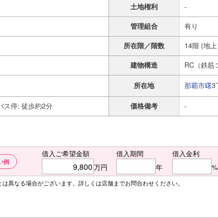
土地権利
-
管理組合
有り
所在階／階数
14階 (地
建物構造
RC（鉄筋
所在地
那覇市
曙
ス停: 徒歩約2分
価格備考
-
借入ご希望金額
借入期間
借入金利
い例
万円
年
%
額とは異なる場合がございます。詳しくは店舗までお問合わせください。