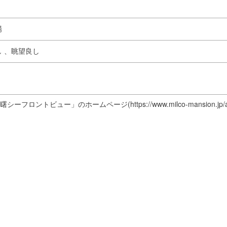
場
 、
眺望良し
ロントビュー」のホームページ(https://www.milco-mansion.jp/a