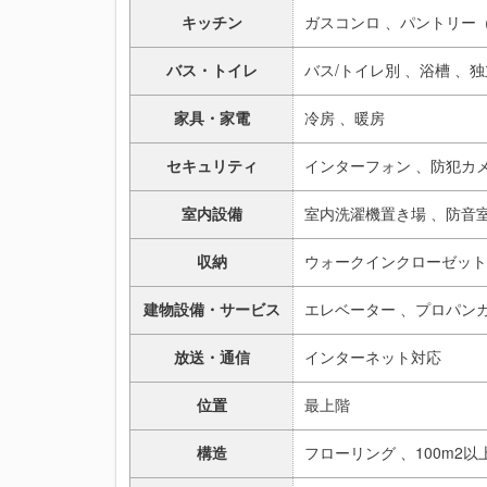
キッチン
ガスコンロ 、
パントリー
バス・トイレ
バス/トイレ別 、
浴槽 、
独
家具・家電
冷房 、
暖房
セキュリティ
インターフォン 、
防犯カメ
室内設備
室内洗濯機置き場 、
防音室
収納
ウォークインクローゼット
建物設備・サービス
エレベーター 、
プロパン
放送・通信
インターネット対応
位置
最上階
構造
フローリング 、
100m2以