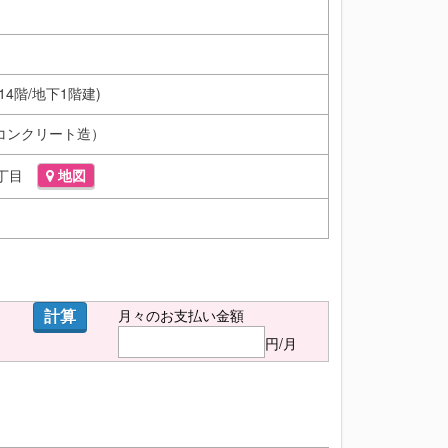
上14階/地下1階建)
コンクリート造）
3丁目
地図
計算
月々のお支払い金額
円/月