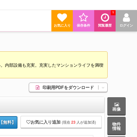
1
お気に入り
保存条件
閲覧履歴
ログイン
い。内部設備も充実。充実したマンションライフを満喫
印刷用PDFをダウンロード
画像
お気に入り追加
(現在
23
人が追加済)
【無料】
物件
情報