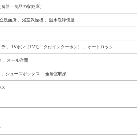
（食器・食品の収納庫）
立洗面所 、
浴室乾燥機 、
温水洗浄便座
ラ 、
TVホン（TVモニタ付インターホン） 、
オートロック
 、
オール洋間
 、
シューズボックス 、
全居室収納
ガス
上