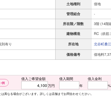
土地権利
借地
管理組合
-
所在階／階数
3階 (14階
建物構造
RC（鉄筋
規則有り
所在地
北谷町
桑
価格備考
借地料7,3
借入ご希望金額
借入期間
借入金利
い例
万円
年
%
額とは異なる場合がございます。詳しくは店舗までお問合わせください。