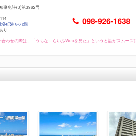
事免許(3)第3962号
114
098-926-1638
谷町港 8-6 2階
/あり
い合わせの際は、「うちな～らいふWebを見た」というと話がスムーズ