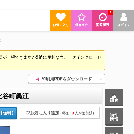
1
お気に入り
保存条件
閲覧履歴
ログイン
号
景が一望できます♪収納に便利なウォークインクローゼ
印刷用PDFをダウンロード
北谷町桑江
画像
お気に入り追加
(現在
19
人が追加済)
【無料】
物件
情報
会社