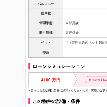
バルコニー
-
総戸数
-
管理形態
全部委託
取引態様
専任媒介
ペット
可 ※管理規約のペット飼育
交通
-
ローンシミュレーション
4100 万円
月々のお支払
※ 月々のお支払例は目安の試算となりますので、実際の金
この物件の設備・条件