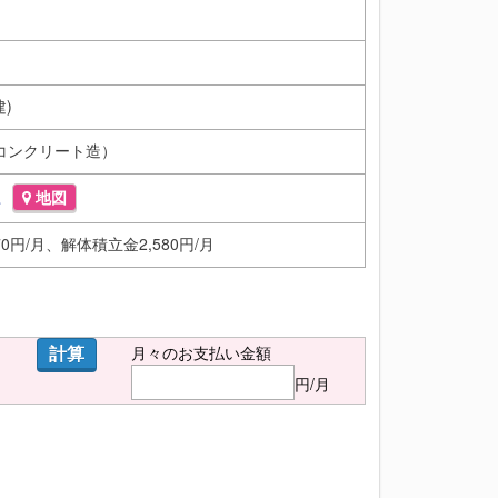
建)
コンクリート造）
江
地図
70円/月、解体積立金2,580円/月
計算
月々のお支払い金額
円/月