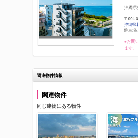
沖縄県知
〒904-0
沖縄県北
駐車場
※お問
ます。
関連物件情報
関連物件
同じ建物にある物件