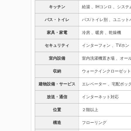
キッチン
給湯 、
IHコンロ 、
システ
バス・トイレ
バス/トイレ別 、
ユニット
家具・家電
冷房 、
暖房 、
乾燥機
セキュリティ
インターフォン 、
TVホン
室内設備
室内洗濯機置き場 、
オー
収納
ウォークインクローゼット
建物設備・サービス
エレベーター 、
宅配ボック
放送・通信
インターネット対応
位置
２階以上
構造
フローリング