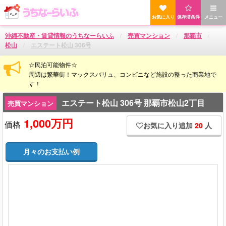
お気に入り
保存済条件
メニュー
沖縄不動産・賃貸情報のうちなーらいふ
売買マンション
那覇市
松山
エステート松山 306号
☆民泊可能物件☆
周辺は繁華街！マックスバリュ、コンビニなど施設の整った商業地で
す！
エステート松山 306号 那覇市松山2丁目
売買マンション
1,000万円
価格
お気に入り追加
20
人
月々のお支払い例