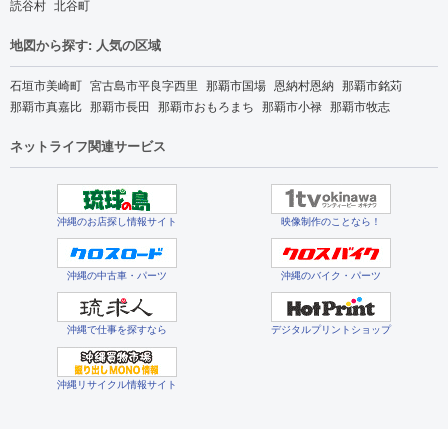
読谷村
北谷町
地図から探す: 人気の区域
石垣市美崎町
宮古島市平良字西里
那覇市国場
恩納村恩納
那覇市銘苅
那覇市真嘉比
那覇市長田
那覇市おもろまち
那覇市小禄
那覇市牧志
ネットライフ関連サービス
沖縄のお店探し情報サイト
映像制作のことなら！
沖縄の中古車・パーツ
沖縄のバイク・パーツ
沖縄で仕事を探すなら
デジタルプリントショップ
沖縄リサイクル情報サイト