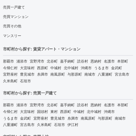
売買一戸建て
売買マンション
売買その他
マンスリー
市町村から探す: 賃貸アパート・マンション
那覇市
浦添市
宜野湾市
北谷町
嘉手納町
読谷村
恩納村
名護市
本部町
今帰仁村
大宜味村
西原町
中城村
北中城村
沖縄市
うるま市
金武町
宜野座村
豊見城市
糸満市
南風原町
与那原町
南城市
八重瀬町
宮古島市
久米島町
石垣市
市町村から探す: 売買一戸建て
那覇市
浦添市
宜野湾市
北谷町
嘉手納町
読谷村
恩納村
名護市
本部町
今帰仁村
大宜味村
国頭村
東村
西原町
中城村
北中城村
沖縄市
うるま市
金武町
宜野座村
豊見城市
糸満市
南風原町
与那原町
南城市
八重瀬町
宮古島市
久米島町
石垣市
伊江村