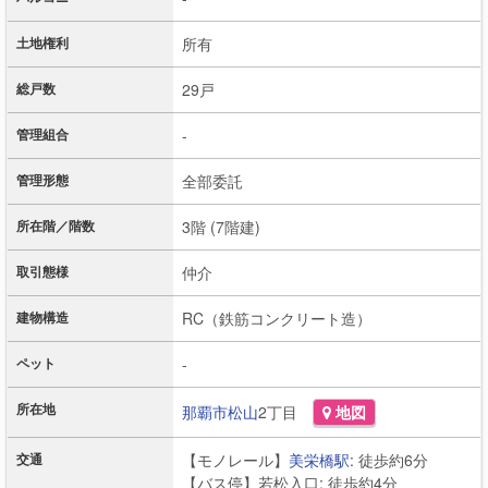
土地権利
所有
総戸数
29戸
管理組合
-
管理形態
全部委託
所在階／階数
3階 (7階建)
取引態様
仲介
建物構造
RC（鉄筋コンクリート造）
ペット
-
所在地
那覇市
松山
2丁目
地図
交通
【モノレール】
美栄橋駅
: 徒歩約6分
【バス停】若松入口: 徒歩約4分