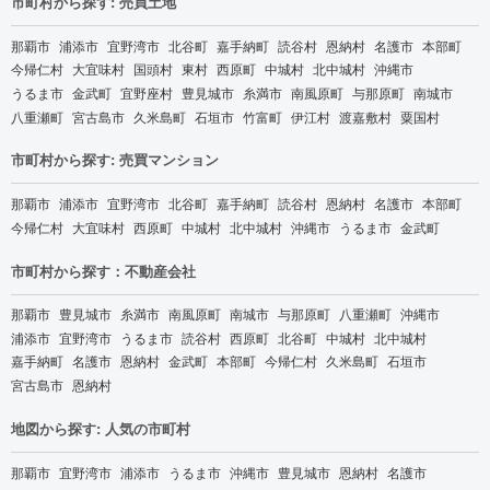
市町村から探す: 売買土地
那覇市
浦添市
宜野湾市
北谷町
嘉手納町
読谷村
恩納村
名護市
本部町
今帰仁村
大宜味村
国頭村
東村
西原町
中城村
北中城村
沖縄市
うるま市
金武町
宜野座村
豊見城市
糸満市
南風原町
与那原町
南城市
八重瀬町
宮古島市
久米島町
石垣市
竹富町
伊江村
渡嘉敷村
粟国村
市町村から探す: 売買マンション
那覇市
浦添市
宜野湾市
北谷町
嘉手納町
読谷村
恩納村
名護市
本部町
今帰仁村
大宜味村
西原町
中城村
北中城村
沖縄市
うるま市
金武町
市町村から探す：不動産会社
那覇市
豊見城市
糸満市
南風原町
南城市
与那原町
八重瀬町
沖縄市
浦添市
宜野湾市
うるま市
読谷村
西原町
北谷町
中城村
北中城村
嘉手納町
名護市
恩納村
金武町
本部町
今帰仁村
久米島町
石垣市
宮古島市
恩納村
地図から探す: 人気の市町村
那覇市
宜野湾市
浦添市
うるま市
沖縄市
豊見城市
恩納村
名護市