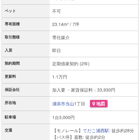
ペット
不可
専有面積
23.14m² / 7坪
取引態様
専任媒介
入居
即日
契約期間
定期借家契約 (2年)
更新料
1.1万円
保証会社
加入要 ・家賃保証料：33,930円
所在地
浦添市
当山
1丁目
地図
駐車場
1台3,000円
交通
【モノレール】
てだこ浦西駅
: 徒歩約28分
【バス停】嘉数: 徒歩約2分