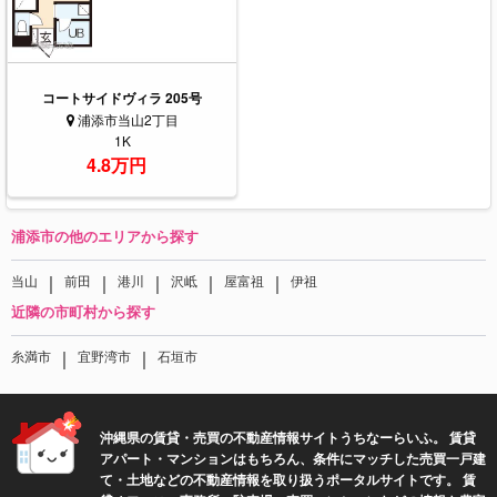
コートサイドヴィラ 205号
浦添市当山2丁目
1K
4.8万円
浦添市の他のエリアから探す
｜
｜
｜
｜
｜
当山
前田
港川
沢岻
屋富祖
伊祖
近隣の市町村から探す
｜
｜
糸満市
宜野湾市
石垣市
沖縄県の賃貸・売買の不動産情報サイトうちなーらいふ。 賃貸
アパート・マンションはもちろん、条件にマッチした売買一戸建
て・土地などの不動産情報を取り扱うポータルサイトです。 賃