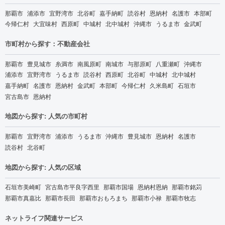
那覇市
浦添市
宜野湾市
北谷町
嘉手納町
読谷村
恩納村
名護市
本部町
今帰仁村
大宜味村
西原町
中城村
北中城村
沖縄市
うるま市
金武町
市町村から探す：不動産会社
那覇市
豊見城市
糸満市
南風原町
南城市
与那原町
八重瀬町
沖縄市
浦添市
宜野湾市
うるま市
読谷村
西原町
北谷町
中城村
北中城村
嘉手納町
名護市
恩納村
金武町
本部町
今帰仁村
久米島町
石垣市
宮古島市
恩納村
地図から探す: 人気の市町村
那覇市
宜野湾市
浦添市
うるま市
沖縄市
豊見城市
恩納村
名護市
読谷村
北谷町
地図から探す: 人気の区域
石垣市美崎町
宮古島市平良字西里
那覇市国場
恩納村恩納
那覇市銘苅
那覇市真嘉比
那覇市長田
那覇市おもろまち
那覇市小禄
那覇市牧志
ネットライフ関連サービス