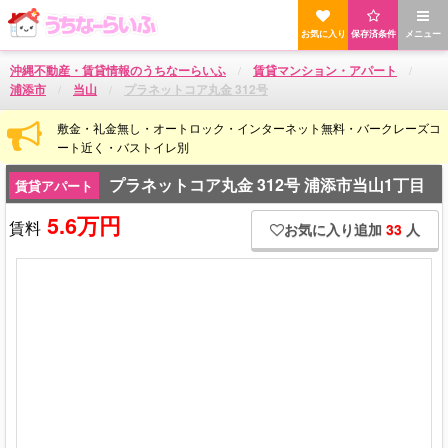
お気に入り
保存済条件
メニュー
沖縄不動産・賃貸情報のうちなーらいふ
賃貸マンション・アパート
浦添市
当山
プラネットコア丸金 312号
敷金・礼金無し・オートロック・インターネット無料・バークレーズコ
ート近く・バストイレ別
プラネットコア丸金 312号 浦添市当山1丁目
賃貸アパート
5.6万円
賃料
お気に入り追加
33
人