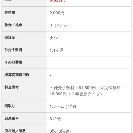
共益費
2,000円
敷金／礼金
ナシ/ナシ
保証金
ナシ
仲介手数料
1.1ヶ月
その他費用
-
概算初期費用
-
料金備考
・仲介手数料：61,600円・火災保険料：
19,000円（２年更新タイプ）
間取り
1ルーム ( 洋9)
部屋番号
312号
所在階／階数
3階 (3階建)