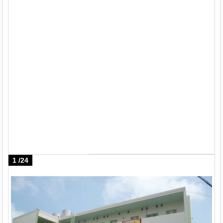
1
/
24