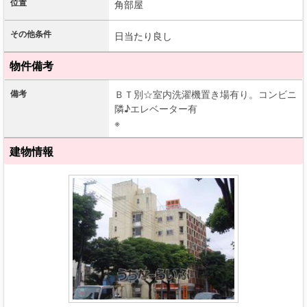
位置
角部屋
その他条件
日当たり良し
物件備考
備考
ＢＴ別☆室内洗濯機置き場有り。コンビニ
隣♪エレベーター有
※
建物情報