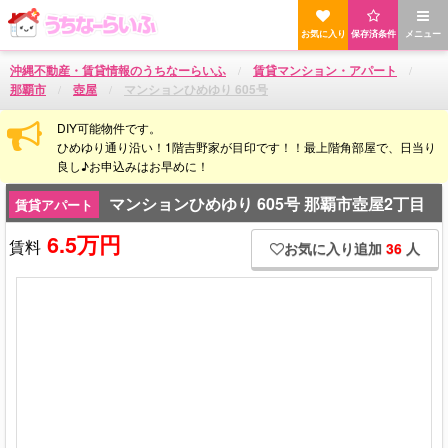
お気に入り
保存済条件
メニュー
沖縄不動産・賃貸情報のうちなーらいふ
賃貸マンション・アパート
那覇市
壺屋
マンションひめゆり 605号
DIY可能物件です。
ひめゆり通り沿い！1階吉野家が目印です！！最上階角部屋で、日当り
良し♪お申込みはお早めに！
マンションひめゆり 605号 那覇市壺屋2丁目
賃貸アパート
6.5万円
賃料
お気に入り追加
36
人