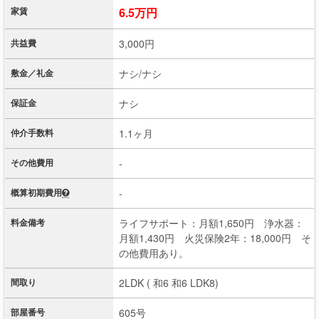
家賃
6.5万円
共益費
3,000円
敷金／礼金
ナシ/ナシ
保証金
ナシ
仲介手数料
1.1ヶ月
その他費用
-
概算初期費用
-
料金備考
ライフサポート：月額1,650円 浄水器：
月額1,430円 火災保険2年：18,000円 そ
の他費用あり。
間取り
2LDK ( 和6 和6 LDK8)
部屋番号
605号