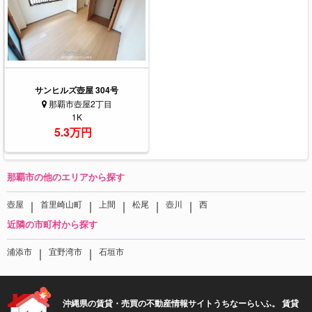
サンヒルズ壺屋 304号
那覇市壺屋2丁目
1K
5.3万円
那覇市の他のエリアから探す
｜
｜
｜
｜
｜
壺屋
首里崎山町
上間
松尾
壺川
西
近隣の市町村から探す
｜
｜
浦添市
宜野湾市
石垣市
沖縄県の賃貸・売買の不動産情報サイトうちなーらいふ。 賃貸