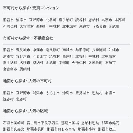
市町村から探す: 売買マンション
那覇市
浦添市
宜野湾市
北谷町
嘉手納町
読谷村
恩納村
名護市
本部町
今帰仁村
大宜味村
西原町
中城村
北中城村
沖縄市
うるま市
金武町
市町村から探す：不動産会社
那覇市
豊見城市
糸満市
南風原町
南城市
与那原町
八重瀬町
沖縄市
浦添市
宜野湾市
うるま市
読谷村
西原町
北谷町
中城村
北中城村
嘉手納町
名護市
恩納村
金武町
本部町
今帰仁村
久米島町
石垣市
宮古島市
恩納村
地図から探す: 人気の市町村
那覇市
宜野湾市
浦添市
うるま市
沖縄市
豊見城市
恩納村
名護市
読谷村
北谷町
地図から探す: 人気の区域
石垣市美崎町
宮古島市平良字西里
那覇市国場
恩納村恩納
那覇市銘苅
那覇市真嘉比
那覇市長田
那覇市おもろまち
那覇市小禄
那覇市牧志