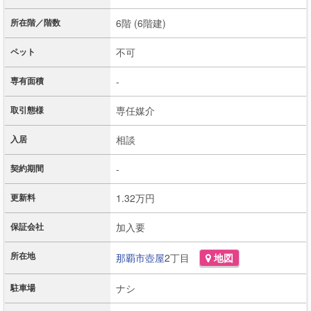
所在階／階数
6階 (6階建)
ペット
不可
専有面積
-
取引態様
専任媒介
入居
相談
契約期間
-
更新料
1.32万円
保証会社
加入要
所在地
那覇市
壺屋
2丁目
地図
駐車場
ナシ