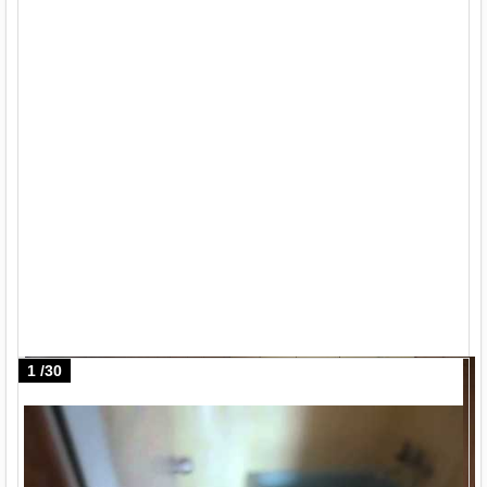
1
/
30