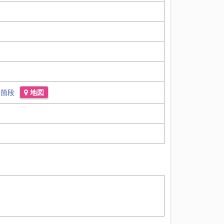
兼箇段
地図