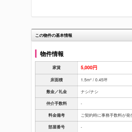
この物件の基本情報
物件情報
5,000円
家賃
床面積
1.5m² / 0.45坪
敷金／礼金
ナシ/ナシ
仲介手数料
-
料金備考
ご契約時に事務手数料が発
部屋番号
-