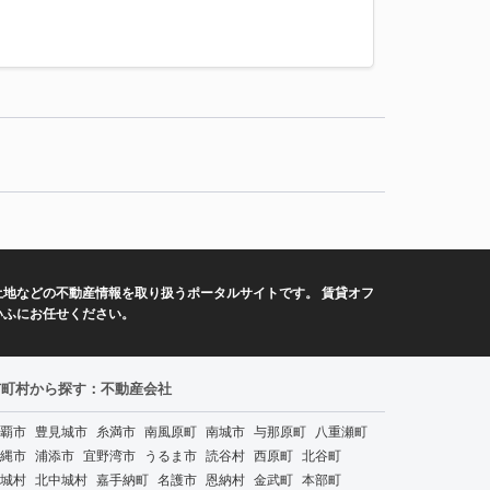
地などの不動産情報を取り扱うポータルサイトです。 賃貸オフ
いふにお任せください。
市町村から探す：不動産会社
覇市
豊見城市
糸満市
南風原町
南城市
与那原町
八重瀬町
縄市
浦添市
宜野湾市
うるま市
読谷村
西原町
北谷町
城村
北中城村
嘉手納町
名護市
恩納村
金武町
本部町