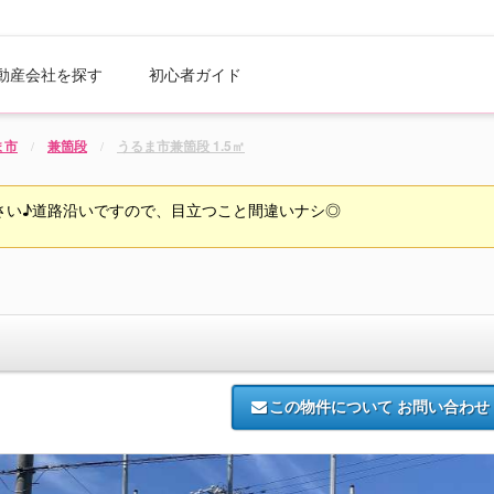
動産会社を探す
初心者ガイド
ま市
兼箇段
うるま市兼箇段 1.5㎡
さい♪道路沿いですので、目立つこと間違いナシ◎
この物件について
お問い合わせ