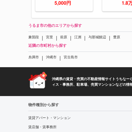
5,000円
1.8
うるま市の他のエリアから探す
｜
｜
｜
｜
｜
兼箇段
宮里
前原
江洲
与那城饒辺
豊原
近隣の市町村から探す
｜
｜
糸満市
沖縄市
宮古島市
沖縄県の賃貸・売買の不動産情報サイトうちなーら
ィス・事務所、駐車場、売買マンションなどの情
物件種別から探す
賃貸アパート・マンション
賃店舗・賃事務所