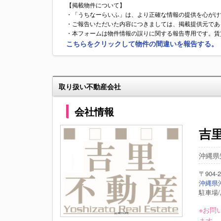
【掲載物件について】
・「うちなーらいふ」は、より正確な情報の提供を心がけ
・ご報告いただいた内容につきましては、掲載提供元であ
・本フォームは物件情報の誤りに関する報告専用です。賃
こちらをクリックして物件の間違いを報告する。
取り扱い不動産会社
会社情報
吉
沖縄県
〒904-2
沖縄県沖
駐車場/
※お問
ます。