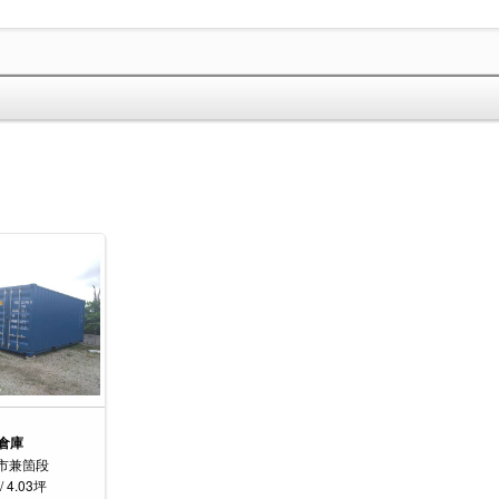
倉庫
市兼箇段
/ 4.03坪