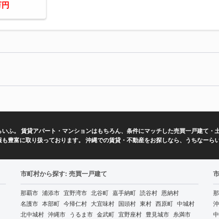
万円
いふ。 賃貸アパート・マンションはもちろん、条件にマッチした売買一戸建て・土
報も豊富に取り扱っております。 沖縄での賃貸・不動産をお探しなら、うちなーら
市町村から探す: 売買一戸建て
那覇市
浦添市
宜野湾市
北谷町
嘉手納町
読谷村
恩納村
那
名護市
本部町
今帰仁村
大宜味村
国頭村
東村
西原町
中城村
沖
北中城村
沖縄市
うるま市
金武町
宜野座村
豊見城市
糸満市
中