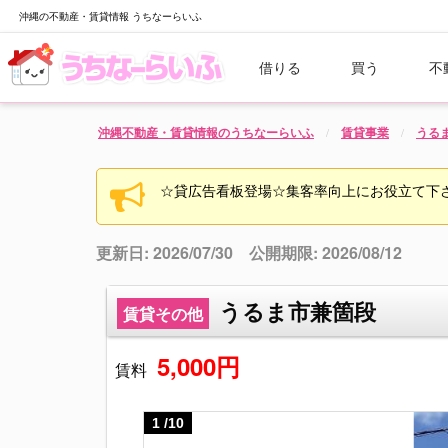
沖縄の不動産・賃貸情報 うちなーらいふ
借りる
買う
不
沖縄不動産・賃貸情報のうちなーらいふ
賃貸事業
うる
☆貸広告看板登場☆集客率向上にお役立て下
更新日: 2026/07/30 公開期限: 2026/08/12
うるま市兼箇段
賃貸その他
5,000円
賃料
1
/
10