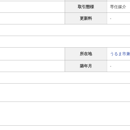
取引態様
専任媒介
更新料
-
所在地
うるま市
築年月
-