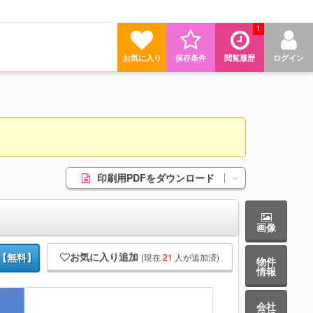
1
お気に入り
保存条件
閲覧履歴
ログイン
印刷用PDFをダウンロード
画像
お気に入り追加
(現在
21
人が追加済)
【無料】
物件
情報
会社