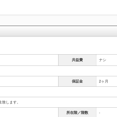
共益費
ナシ
保証金
2ヶ月
生致します。
所在階／階数
-