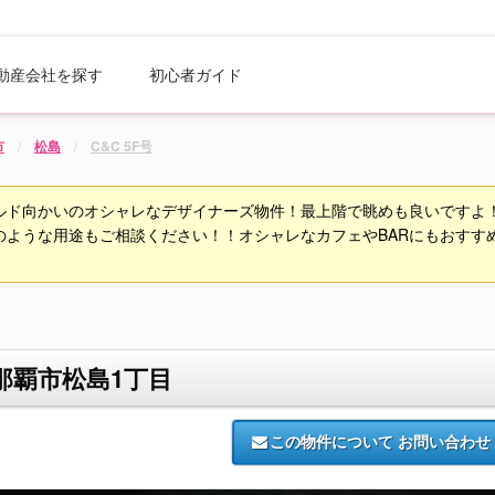
動産会社を探す
初心者ガイド
市
松島
C&C 5F号
ルド向かいのオシャレなデザイナーズ物件！最上階で眺めも良いですよ
うな用途もご相談ください！！オシャレなカフェやBARにもおすすめです
号 那覇市松島1丁目
この物件について
お問い合わせ