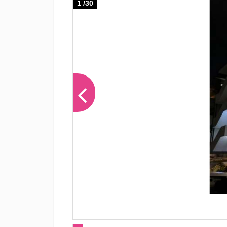
1
/
30