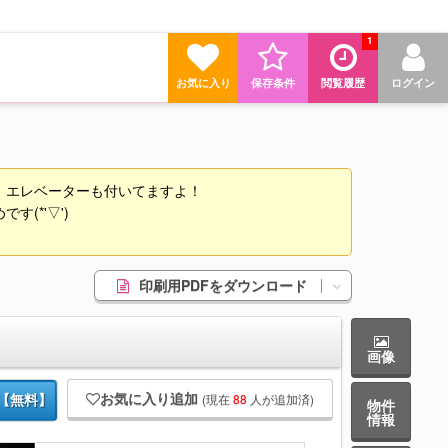
1
お気に入り
保存条件
閲覧履歴
ログイン
！エレベーターも付いてますよ！
(*'▽')
印刷用PDFをダウンロード
画像
お気に入り追加
(現在
88
人が追加済)
【無料】
物件
情報