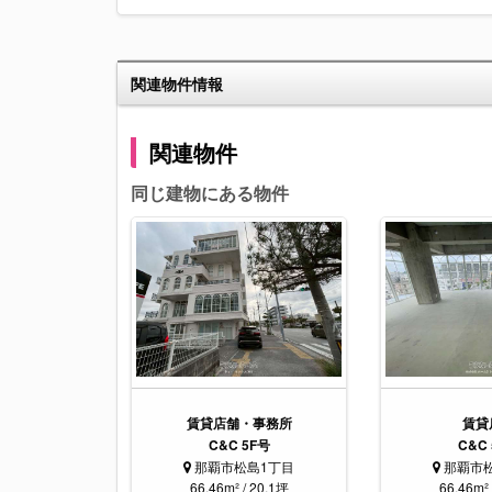
関連物件情報
関連物件
同じ建物にある物件
賃貸店舗・事務所
賃貸
C&C 5F号
C&C
那覇市松島1丁目
那覇市
66.46m² / 20.1坪
66.46m² 