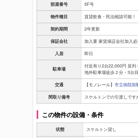
部屋番号
5F号
物件種目
賃貸飲食・民泊相談可能！
契約期間
2年更新
保証会社
加入要 家賃保証会社加入
入居
即日
付近有り2台22,000円 並列 
駐車場
地外駐車場徒歩２分・3台
交通
【モノレール】
市立病院前
間取り備考
スケルトンでの引渡しです
この物件の設備・条件
状態
スケルトン貸し