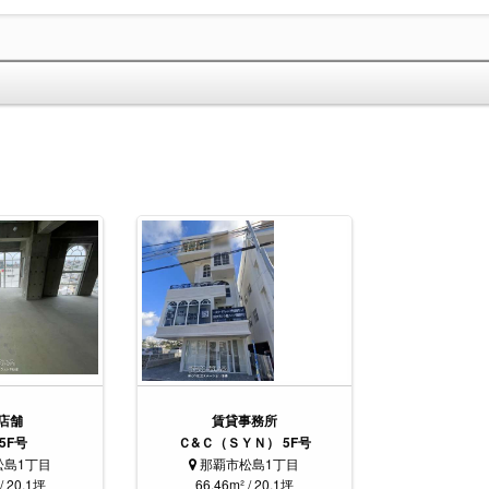
店舗
賃貸事務所
 5F号
Ｃ&Ｃ（ＳＹＮ） 5F号
松島1丁目
那覇市松島1丁目
/ 20.1坪
66.46m² / 20.1坪