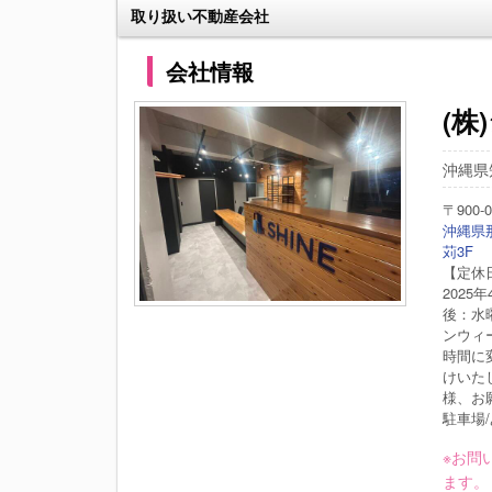
取り扱い不動産会社
会社情報
(株
沖縄県知
〒900-0
沖縄県那
苅3F
【定休
2025
後：水
ンウィ
時間に
けいた
様、お
駐車場/
※お問
ます。