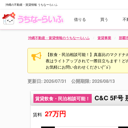
沖縄の不動産・賃貸情報 うちなーらいふ
借りる
買う
不
沖縄不動産・賃貸情報のうちなーらいふ
賃貸事業
那覇
【飲食・民泊相談可能！】真嘉比のマクドナ
夜はライトアップされて一際目立ちます！どのよ
お気軽にお問い合わせください(*´з`)
更新日: 2026/07/31 公開期限: 2026/08/13
C&C 5F
賃貸飲食・民泊相談可能！
27万円
賃料