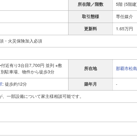
所在階／階数
5階 (5階建
取引態様
専任媒介
更新料
1.65万円
必須・火災保険加入必須
•付近有り3台目7,700円 並列 ※敷
所在地
那覇市
松
目別駐車場、物件から徒歩3分
駅
: 徒歩約12分
築年月
-
が、一部設備について家主様相談可能です。