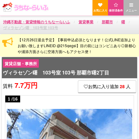
お気に入り
保存済条件
メニュー
沖縄不動産・賃貸情報のうちなーらいふ
賃貸事業
那覇市
曙
ヴィラセゾン曙 103号室 103号
【12月26日退去予定】【事前申込必須となります！公式LINE追加より
お願い致しますLINEID @215qegsi】目の前にはコンビニあり◎新都心
や浦添方面さらに空港方面へもアクセス便！
賃貸店舗・事務所
ヴィラセゾン曙 103号室 103号 那覇市曙2丁目
7.7万円
賃料
お気に入り追加
28
人
1
/
16