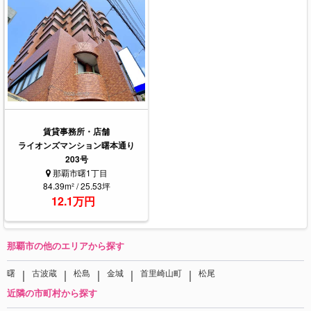
賃貸事務所・店舗
ライオンズマンション曙本通り
203号
那覇市曙1丁目
84.39m² / 25.53坪
12.1万円
那覇市の他のエリアから探す
｜
｜
｜
｜
｜
曙
古波蔵
松島
金城
首里崎山町
松尾
近隣の市町村から探す