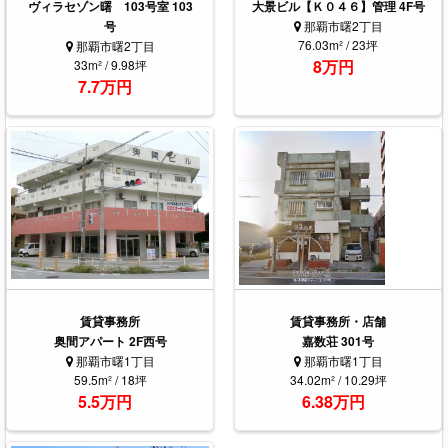
ヴィラセゾン曙 103号室 103
大景ビル【Ｋ０４６】管理 4F号
号
那覇市曙2丁目
76.03m² / 23坪
那覇市曙2丁目
8万円
33m² / 9.98坪
7.7万円
賃貸事務所
賃貸事務所・店舗
奥間アパート 2F西号
嘉数荘 301号
那覇市曙1丁目
那覇市曙1丁目
59.5m² / 18坪
34.02m² / 10.29坪
5.5万円
6.38万円