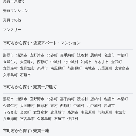
売買一戸建て
売買マンション
売買その他
マンスリー
市町村から探す: 賃貸アパート・マンション
那覇市
浦添市
宜野湾市
北谷町
嘉手納町
読谷村
恩納村
名護市
本部町
今帰仁村
大宜味村
西原町
中城村
北中城村
沖縄市
うるま市
金武町
宜野座村
豊見城市
糸満市
南風原町
与那原町
南城市
八重瀬町
宮古島市
久米島町
石垣市
市町村から探す: 売買一戸建て
那覇市
浦添市
宜野湾市
北谷町
嘉手納町
読谷村
恩納村
名護市
本部町
今帰仁村
大宜味村
国頭村
東村
西原町
中城村
北中城村
沖縄市
うるま市
金武町
宜野座村
豊見城市
糸満市
南風原町
与那原町
南城市
八重瀬町
宮古島市
久米島町
石垣市
伊江村
市町村から探す: 売買土地