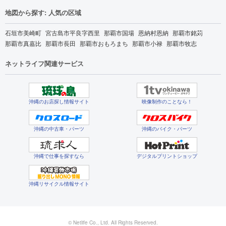
地図から探す: 人気の区域
石垣市美崎町
宮古島市平良字西里
那覇市国場
恩納村恩納
那覇市銘苅
那覇市真嘉比
那覇市長田
那覇市おもろまち
那覇市小禄
那覇市牧志
ネットライフ関連サービス
沖縄のお店探し情報サイト
映像制作のことなら！
沖縄の中古車・パーツ
沖縄のバイク・パーツ
沖縄で仕事を探すなら
デジタルプリントショップ
沖縄リサイクル情報サイト
© Netlife Co., Ltd. All Rights Reserved.