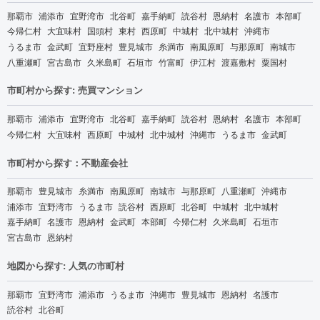
那覇市
浦添市
宜野湾市
北谷町
嘉手納町
読谷村
恩納村
名護市
本部町
今帰仁村
大宜味村
国頭村
東村
西原町
中城村
北中城村
沖縄市
うるま市
金武町
宜野座村
豊見城市
糸満市
南風原町
与那原町
南城市
八重瀬町
宮古島市
久米島町
石垣市
竹富町
伊江村
渡嘉敷村
粟国村
市町村から探す: 売買マンション
那覇市
浦添市
宜野湾市
北谷町
嘉手納町
読谷村
恩納村
名護市
本部町
今帰仁村
大宜味村
西原町
中城村
北中城村
沖縄市
うるま市
金武町
市町村から探す：不動産会社
那覇市
豊見城市
糸満市
南風原町
南城市
与那原町
八重瀬町
沖縄市
浦添市
宜野湾市
うるま市
読谷村
西原町
北谷町
中城村
北中城村
嘉手納町
名護市
恩納村
金武町
本部町
今帰仁村
久米島町
石垣市
宮古島市
恩納村
地図から探す: 人気の市町村
那覇市
宜野湾市
浦添市
うるま市
沖縄市
豊見城市
恩納村
名護市
読谷村
北谷町