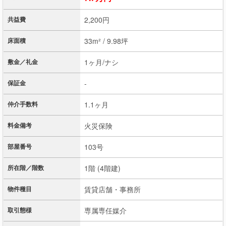
共益費
2,200円
床面積
33m² / 9.98坪
敷金／礼金
1ヶ月/ナシ
保証金
-
仲介手数料
1.1ヶ月
料金備考
火災保険
部屋番号
103号
所在階／階数
1階 (4階建)
物件種目
賃貸店舗・事務所
取引態様
専属専任媒介