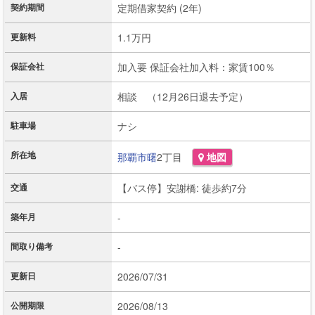
契約期間
定期借家契約 (2年)
更新料
1.1万円
保証会社
加入要 保証会社加入料：家賃100％
入居
相談 （12月26日退去予定）
駐車場
ナシ
所在地
那覇市
曙
2丁目
地図
交通
【バス停】安謝橋: 徒歩約7分
築年月
-
間取り備考
-
更新日
2026/07/31
公開期限
2026/08/13