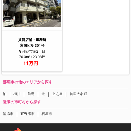
賃貸店舗・事務所
宮国ビル 301号
那覇市泊2丁目
76.3m² / 23.08坪
11万円
那覇市の他のエリアから探す
｜
｜
｜
｜
｜
泊
樋川
前島
辻
上之屋
首里大名町
近隣の市町村から探す
｜
｜
浦添市
宜野湾市
石垣市