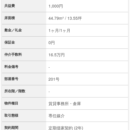
共益費
1,000円
床面積
44.79m² / 13.55坪
敷金／礼金
1ヶ月/1ヶ月
保証金
0円
仲介手数料
16.5万円
料金備考
-
部屋番号
201号
所在階／階数
-
物件種目
賃貸事務所・倉庫
取引態様
専任媒介
契約期間
定期借家契約 (2年)