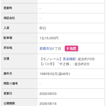
更新料
-
保証会社
-
入居
即日
駐車場
1台15,000円
所在地
那覇市
泊
1丁目
地図
交通
【モノレール】
美栄橋駅
: 徒歩約10分
【バス停】「中之橋」: 徒歩約2分
築年月
1980年02月(築46年)
間取り備考
-
更新日
2026/08/03
公開期限
2026/08/16