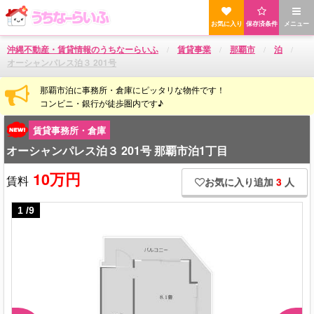
お気に入り
保存済条件
メニュー
沖縄不動産・賃貸情報のうちなーらいふ
賃貸事業
那覇市
泊
オーシャンパレス泊３ 201号
那覇市泊に事務所・倉庫にピッタリな物件です！
コンビニ・銀行が徒歩圏内です♪
賃貸事務所・倉庫
オーシャンパレス泊３ 201号 那覇市泊1丁目
10万円
賃料
お気に入り追加
3
人
1
/
9