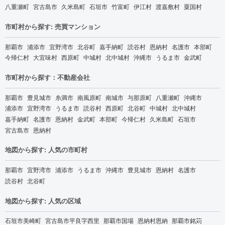
八重瀬町
宮古島市
久米島町
石垣市
竹富町
伊江村
渡嘉敷村
粟国村
市町村から探す: 売買マンション
那覇市
浦添市
宜野湾市
北谷町
嘉手納町
読谷村
恩納村
名護市
本部町
今帰仁村
大宜味村
西原町
中城村
北中城村
沖縄市
うるま市
金武町
市町村から探す：不動産会社
那覇市
豊見城市
糸満市
南風原町
南城市
与那原町
八重瀬町
沖縄市
浦添市
宜野湾市
うるま市
読谷村
西原町
北谷町
中城村
北中城村
嘉手納町
名護市
恩納村
金武町
本部町
今帰仁村
久米島町
石垣市
宮古島市
恩納村
地図から探す: 人気の市町村
那覇市
宜野湾市
浦添市
うるま市
沖縄市
豊見城市
恩納村
名護市
読谷村
北谷町
地図から探す: 人気の区域
石垣市美崎町
宮古島市平良字西里
那覇市国場
恩納村恩納
那覇市銘苅