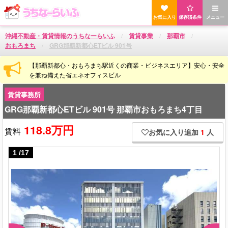
お気に入り
保存済条件
メニュー
沖縄不動産・賃貸情報のうちなーらいふ
賃貸事業
那覇市
おもろまち
GRG那覇新都心ETビル 901号
【那覇新都心・おもろまち駅近くの商業・ビジネスエリア】安心・安全
を兼ね備えた省エネオフィスビル
賃貸事務所
GRG那覇新都心ETビル 901号 那覇市おもろまち4丁目
118.8万円
賃料
お気に入り追加
1
人
1
/
17