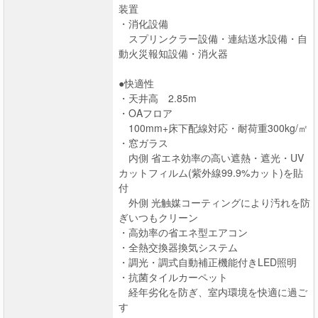
装置
・消化設備
スプリンクラー設備・連結送水設備・自
動火災報知設備・消火器
●快適性
・天井高 2.85m
・OAフロア
100mm+床下配線対応・耐荷重300kg/㎡
・窓ガラス
内側 省エネ効率の高い遮熱・遮光・UV
カットフィルム(紫外線99.9%カット)を貼
付
外側 光触媒コーティングにより汚れを防
ぎいつもクリーン
・高効率の省エネ型エアコン
・全熱交換器換気システム
・調光・調式自動補正機能付きLED照明
・抗菌タイルカーペット
経年劣化を防ぎ、室内環境を快適に過ご
す