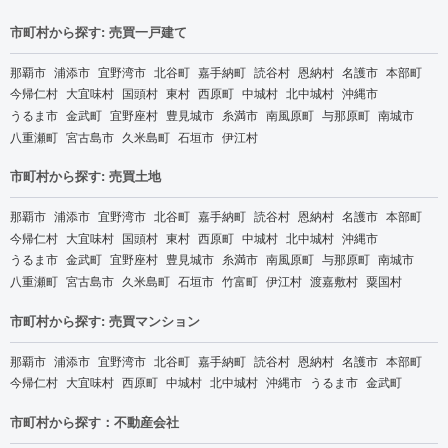
市町村から探す: 売買一戸建て
那覇市
浦添市
宜野湾市
北谷町
嘉手納町
読谷村
恩納村
名護市
本部町
今帰仁村
大宜味村
国頭村
東村
西原町
中城村
北中城村
沖縄市
うるま市
金武町
宜野座村
豊見城市
糸満市
南風原町
与那原町
南城市
八重瀬町
宮古島市
久米島町
石垣市
伊江村
市町村から探す: 売買土地
那覇市
浦添市
宜野湾市
北谷町
嘉手納町
読谷村
恩納村
名護市
本部町
今帰仁村
大宜味村
国頭村
東村
西原町
中城村
北中城村
沖縄市
うるま市
金武町
宜野座村
豊見城市
糸満市
南風原町
与那原町
南城市
八重瀬町
宮古島市
久米島町
石垣市
竹富町
伊江村
渡嘉敷村
粟国村
市町村から探す: 売買マンション
那覇市
浦添市
宜野湾市
北谷町
嘉手納町
読谷村
恩納村
名護市
本部町
今帰仁村
大宜味村
西原町
中城村
北中城村
沖縄市
うるま市
金武町
市町村から探す：不動産会社