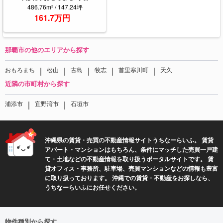
486.76m² / 147.24坪
161.7万円
那覇市の他のエリアから探す
｜
｜
｜
｜
｜
おもろまち
松山
古島
牧志
首里寒川町
天久
近隣の市町村から探す
｜
｜
浦添市
宜野湾市
石垣市
沖縄県の賃貸・売買の不動産情報サイトうちなーらいふ。 賃貸
アパート・マンションはもちろん、条件にマッチした売買一戸建
て・土地などの不動産情報を取り扱うポータルサイトです。 賃
貸オフィス・事務所、駐車場、売買マンションなどの情報も豊富
に取り扱っております。 沖縄での賃貸・不動産をお探しなら、
うちなーらいふにお任せください。
物件種別から探す