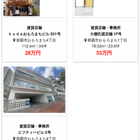
賃貸店舗
賃貸店舗・事務所
ｋｕｄａおもろまちビル 201号
大嶺氏貸店舗 1F号
那覇市おもろまち4丁目
那覇市おもろまち1丁目
112.4m² / 34坪
78.02m² / 23.6坪
28万円
33万円
賃貸店舗・事務所
エフティービル 2号
那覇市おもろまち4丁目