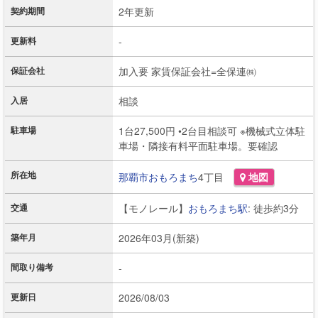
契約期間
2年更新
更新料
-
保証会社
加入要 家賃保証会社=全保連㈱
入居
相談
駐車場
1台27,500円 •2台目相談可 ※機械式立体駐
車場・隣接有料平面駐車場。要確認
所在地
那覇市
おもろまち
4丁目
地図
交通
【モノレール】
おもろまち駅
: 徒歩約3分
築年月
2026年03月(新築)
間取り備考
-
更新日
2026/08/03