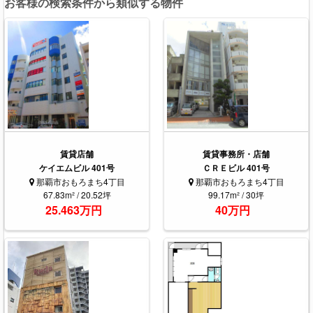
お客様の検索条件から類似する物件
賃貸店舗
賃貸事務所・店舗
ケイエムビル 401号
ＣＲＥビル 401号
那覇市おもろまち4丁目
那覇市おもろまち4丁目
67.83m² / 20.52坪
99.17m² / 30坪
25.463万円
40万円