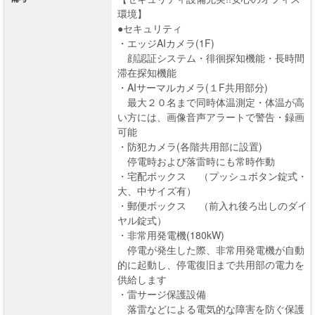
環境】
●セキュリティ
・エッジAIカメラ(1F)
顔認証システム・徘徊探知機能・長時間
滞在探知機能
・AIサーマルカメラ(１F共用部分)
最大２０名まで同時体温測定・体温が高
い方には、画像音声アラートで警告・録画
可能
・防犯カメラ(各階共用部に設置)
停電時および落雷時にも常時作動
・宅配ボックス （プッシュボタン錠式・
大、中サイズ有）
・郵便ボックス （前入れ後ろ出しのダイ
ヤル錠式）
・非常用発電機(180kW)
停電が発生した際、非常用発電機が自動
的に起動し、停電復旧まで共用部の電力を
供給します
・雷サージ保護設備
落雷などによる電気的な障害を防ぐ保護