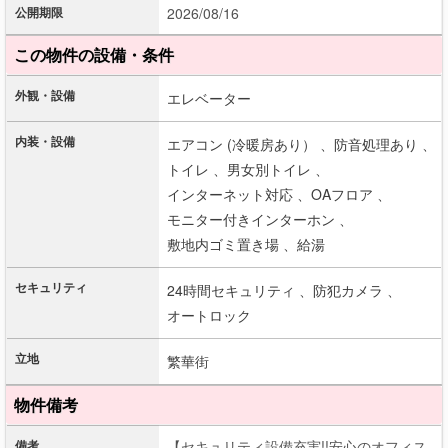
公開期限
2026/08/16
この物件の設備・条件
外観・設備
エレベーター
内装・設備
エアコン (冷暖房あり） 、
防音処理あり 、
トイレ 、
男女別トイレ 、
インターネット対応 、
OAフロア 、
モニター付きインターホン 、
敷地内ゴミ置き場 、
給湯
セキュリティ
24時間セキュリティ 、
防犯カメラ 、
オートロック
立地
繁華街
物件備考
備考
【セキュリティ設備充実!!安心のオフィス