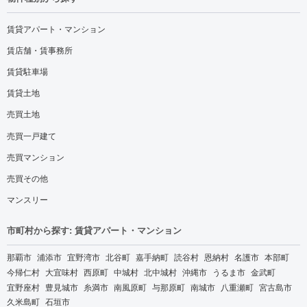
賃貸アパート・マンション
賃店舗・賃事務所
賃貸駐車場
賃貸土地
売買土地
売買一戸建て
売買マンション
売買その他
マンスリー
市町村から探す: 賃貸アパート・マンション
那覇市
浦添市
宜野湾市
北谷町
嘉手納町
読谷村
恩納村
名護市
本部町
今帰仁村
大宜味村
西原町
中城村
北中城村
沖縄市
うるま市
金武町
宜野座村
豊見城市
糸満市
南風原町
与那原町
南城市
八重瀬町
宮古島市
久米島町
石垣市