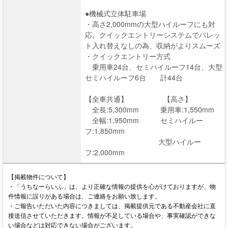
●機械式立体駐車場
・高さ2,000mmの大型ハイルーフにも対
応。クイックエントリーシステムでパレッ
ト入れ替えなしの為、収納がよりスムーズ
・クイックエントリー方式
乗用車24台、セミハイルーフ14台、大型
セミハイルーフ6台 計44台
【全車共通】 【高さ】
全長:5,300mm 乗用車:1,550mm
全幅:1,950mm セミハイルー
フ:1,850mm
大型ハイルー
フ:2,000mm
【掲載物件について】
・「うちなーらいふ」は、より正確な情報の提供を心がけておりますが、物
件情報に誤りがある場合は、ご連絡をお願い致します。
・ご報告いただいた内容につきましては、掲載提供元である不動産会社に直
接送信させていただきます。情報が不足している場合や、事実確認ができな
い場合などは対応できない場合がございます。