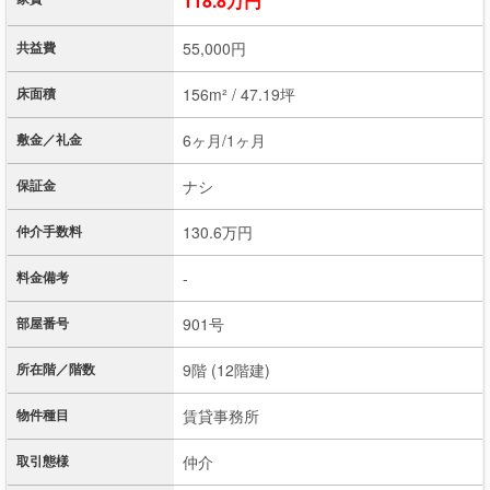
118.8万円
共益費
55,000円
床面積
156m² / 47.19坪
敷金／礼金
6ヶ月/1ヶ月
保証金
ナシ
仲介手数料
130.6万円
料金備考
-
部屋番号
901号
所在階／階数
9階 (12階建)
物件種目
賃貸事務所
取引態様
仲介