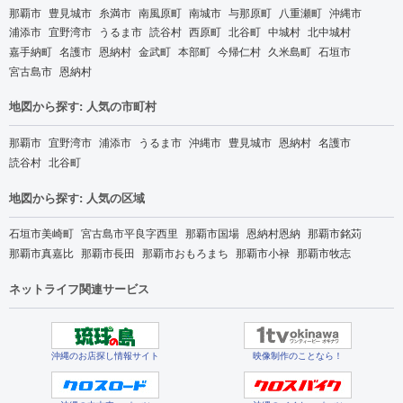
那覇市
豊見城市
糸満市
南風原町
南城市
与那原町
八重瀬町
沖縄市
浦添市
宜野湾市
うるま市
読谷村
西原町
北谷町
中城村
北中城村
嘉手納町
名護市
恩納村
金武町
本部町
今帰仁村
久米島町
石垣市
宮古島市
恩納村
地図から探す: 人気の市町村
那覇市
宜野湾市
浦添市
うるま市
沖縄市
豊見城市
恩納村
名護市
読谷村
北谷町
地図から探す: 人気の区域
石垣市美崎町
宮古島市平良字西里
那覇市国場
恩納村恩納
那覇市銘苅
那覇市真嘉比
那覇市長田
那覇市おもろまち
那覇市小禄
那覇市牧志
ネットライフ関連サービス
沖縄のお店探し情報サイト
映像制作のことなら！