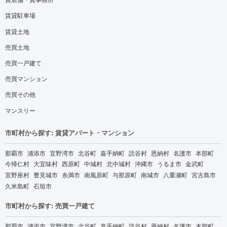
賃貸駐車場
賃貸土地
売買土地
売買一戸建て
売買マンション
売買その他
マンスリー
市町村から探す: 賃貸アパート・マンション
那覇市
浦添市
宜野湾市
北谷町
嘉手納町
読谷村
恩納村
名護市
本部町
今帰仁村
大宜味村
西原町
中城村
北中城村
沖縄市
うるま市
金武町
宜野座村
豊見城市
糸満市
南風原町
与那原町
南城市
八重瀬町
宮古島市
久米島町
石垣市
市町村から探す: 売買一戸建て
那覇市
浦添市
宜野湾市
北谷町
嘉手納町
読谷村
恩納村
名護市
本部町