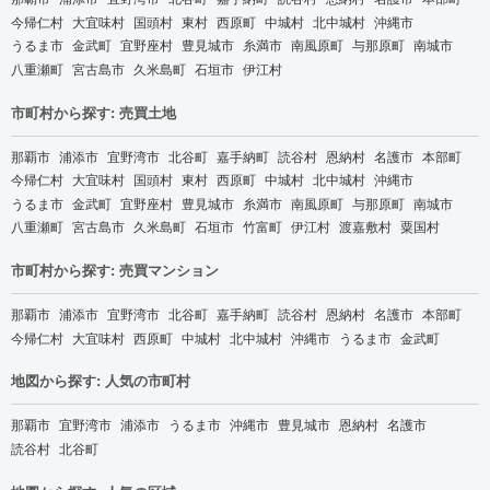
今帰仁村
大宜味村
国頭村
東村
西原町
中城村
北中城村
沖縄市
うるま市
金武町
宜野座村
豊見城市
糸満市
南風原町
与那原町
南城市
八重瀬町
宮古島市
久米島町
石垣市
伊江村
市町村から探す: 売買土地
那覇市
浦添市
宜野湾市
北谷町
嘉手納町
読谷村
恩納村
名護市
本部町
今帰仁村
大宜味村
国頭村
東村
西原町
中城村
北中城村
沖縄市
うるま市
金武町
宜野座村
豊見城市
糸満市
南風原町
与那原町
南城市
八重瀬町
宮古島市
久米島町
石垣市
竹富町
伊江村
渡嘉敷村
粟国村
市町村から探す: 売買マンション
那覇市
浦添市
宜野湾市
北谷町
嘉手納町
読谷村
恩納村
名護市
本部町
今帰仁村
大宜味村
西原町
中城村
北中城村
沖縄市
うるま市
金武町
地図から探す: 人気の市町村
那覇市
宜野湾市
浦添市
うるま市
沖縄市
豊見城市
恩納村
名護市
読谷村
北谷町