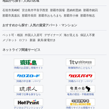
地図から探す: 人気の区域
石垣市美崎町
宮古島市平良字西里
那覇市国場
恩納村恩納
那覇市銘苅
那覇市真嘉比
那覇市長田
那覇市おもろまち
那覇市小禄
那覇市牧志
おすすめから探す: 人気の賃貸アパート・マンション
ペット可・相談
外国人入居可
デザイナーズ
海が見える
保証人不要
メゾネット
ロフト
新築
家具/家電付き
ネットライフ関連サービス
沖縄のお店探し情報サイト
映像制作のことなら！
沖縄の中古車・パーツ
沖縄のバイク・パーツ
沖縄で仕事を探すなら
奄美の宿泊・不動産情報
デジタルプリントショップ
沖縄リサイクル情報サイト