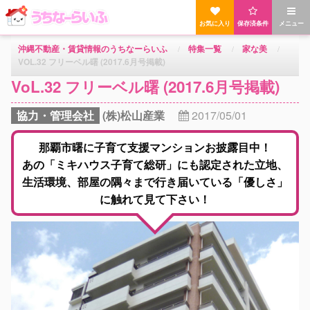
お気に入り
保存済条件
メニュー
沖縄不動産・賃貸情報のうちなーらいふ
特集一覧
家な美
VOL.32 フリーベル曙 (2017.6月号掲載)
VoL.32 フリーベル曙 (2017.6月号掲載)
協力・管理会社
(株)松山産業
2017/05/01
那覇市曙に子育て支援マンションお披露目中！
あの「ミキハウス子育て総研」にも認定された立地、
生活環境、部屋の隅々まで行き届いている「優しさ」
に触れて見て下さい！