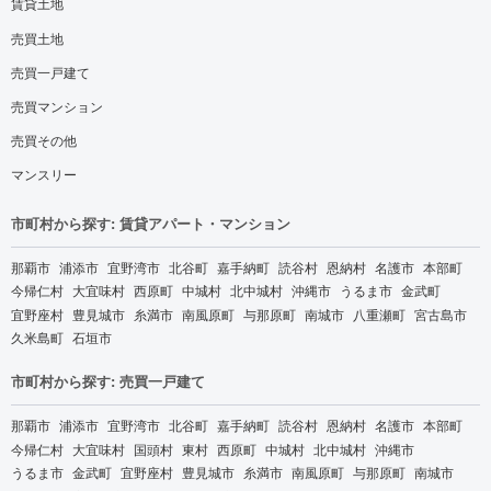
賃貸土地
売買土地
売買一戸建て
売買マンション
売買その他
マンスリー
市町村から探す: 賃貸アパート・マンション
那覇市
浦添市
宜野湾市
北谷町
嘉手納町
読谷村
恩納村
名護市
本部町
今帰仁村
大宜味村
西原町
中城村
北中城村
沖縄市
うるま市
金武町
宜野座村
豊見城市
糸満市
南風原町
与那原町
南城市
八重瀬町
宮古島市
久米島町
石垣市
市町村から探す: 売買一戸建て
那覇市
浦添市
宜野湾市
北谷町
嘉手納町
読谷村
恩納村
名護市
本部町
今帰仁村
大宜味村
国頭村
東村
西原町
中城村
北中城村
沖縄市
うるま市
金武町
宜野座村
豊見城市
糸満市
南風原町
与那原町
南城市