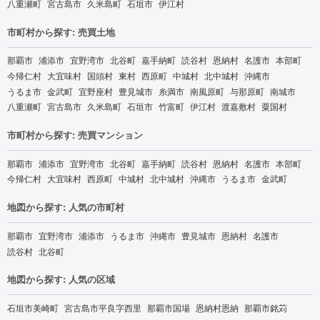
八重瀬町
宮古島市
久米島町
石垣市
伊江村
市町村から探す: 売買土地
那覇市
浦添市
宜野湾市
北谷町
嘉手納町
読谷村
恩納村
名護市
本部町
今帰仁村
大宜味村
国頭村
東村
西原町
中城村
北中城村
沖縄市
うるま市
金武町
宜野座村
豊見城市
糸満市
南風原町
与那原町
南城市
八重瀬町
宮古島市
久米島町
石垣市
竹富町
伊江村
渡嘉敷村
粟国村
市町村から探す: 売買マンション
那覇市
浦添市
宜野湾市
北谷町
嘉手納町
読谷村
恩納村
名護市
本部町
今帰仁村
大宜味村
西原町
中城村
北中城村
沖縄市
うるま市
金武町
地図から探す: 人気の市町村
那覇市
宜野湾市
浦添市
うるま市
沖縄市
豊見城市
恩納村
名護市
読谷村
北谷町
地図から探す: 人気の区域
石垣市美崎町
宮古島市平良字西里
那覇市国場
恩納村恩納
那覇市銘苅