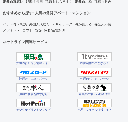
那覇市真嘉比
那覇市長田
那覇市おもろまち
那覇市小禄
那覇市牧志
おすすめから探す: 人気の賃貸アパート・マンション
ペット可・相談
外国人入居可
デザイナーズ
海が見える
保証人不要
メゾネット
ロフト
新築
家具/家電付き
ネットライフ関連サービス
沖縄のお店探し情報サイト
映像制作のことなら！
沖縄の中古車・パーツ
沖縄のバイク・パーツ
沖縄で仕事を探すなら
奄美の宿泊・不動産情報
デジタルプリントショップ
沖縄リサイクル情報サイト