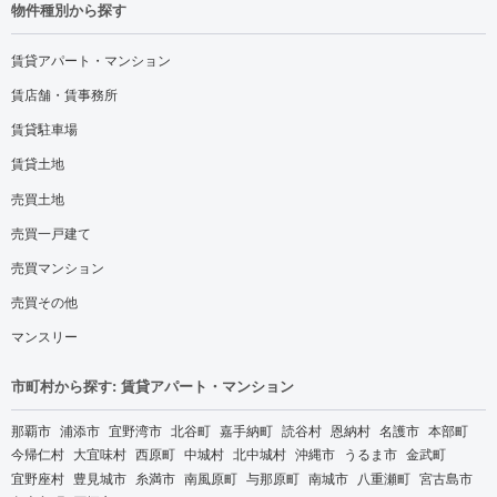
物件種別から探す
賃貸アパート・マンション
賃店舗・賃事務所
賃貸駐車場
賃貸土地
売買土地
売買一戸建て
売買マンション
売買その他
マンスリー
市町村から探す: 賃貸アパート・マンション
那覇市
浦添市
宜野湾市
北谷町
嘉手納町
読谷村
恩納村
名護市
本部町
今帰仁村
大宜味村
西原町
中城村
北中城村
沖縄市
うるま市
金武町
宜野座村
豊見城市
糸満市
南風原町
与那原町
南城市
八重瀬町
宮古島市