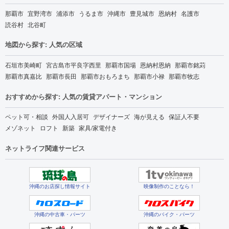
那覇市
宜野湾市
浦添市
うるま市
沖縄市
豊見城市
恩納村
名護市
読谷村
北谷町
地図から探す: 人気の区域
石垣市美崎町
宮古島市平良字西里
那覇市国場
恩納村恩納
那覇市銘苅
那覇市真嘉比
那覇市長田
那覇市おもろまち
那覇市小禄
那覇市牧志
おすすめから探す: 人気の賃貸アパート・マンション
ペット可・相談
外国人入居可
デザイナーズ
海が見える
保証人不要
メゾネット
ロフト
新築
家具/家電付き
ネットライフ関連サービス
沖縄のお店探し情報サイト
映像制作のことなら！
沖縄の中古車・パーツ
沖縄のバイク・パーツ