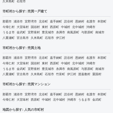
久米島町
石垣市
市町村から探す: 売買一戸建て
那覇市
浦添市
宜野湾市
北谷町
嘉手納町
読谷村
恩納村
名護市
本部町
今帰仁村
大宜味村
国頭村
東村
西原町
中城村
北中城村
沖縄市
うるま市
金武町
宜野座村
豊見城市
糸満市
南風原町
与那原町
南城市
八重瀬町
宮古島市
久米島町
石垣市
伊江村
市町村から探す: 売買土地
那覇市
浦添市
宜野湾市
北谷町
嘉手納町
読谷村
恩納村
名護市
本部町
今帰仁村
大宜味村
国頭村
東村
西原町
中城村
北中城村
沖縄市
うるま市
金武町
宜野座村
豊見城市
糸満市
南風原町
与那原町
南城市
八重瀬町
宮古島市
久米島町
石垣市
竹富町
伊江村
渡嘉敷村
粟国村
市町村から探す: 売買マンション
那覇市
浦添市
宜野湾市
北谷町
嘉手納町
読谷村
恩納村
名護市
本部町
今帰仁村
大宜味村
西原町
中城村
北中城村
沖縄市
うるま市
金武町
地図から探す: 人気の市町村